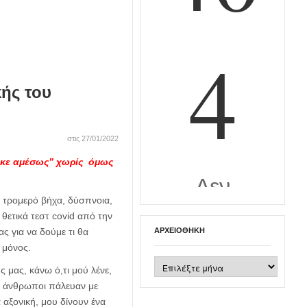
κής του
στις 27/01/2022
ηκε αμέσως” χωρίς όμως
ε τρομερό βήχα, δύσπνοια,
θετικά τεστ covid από την
ας για να δούμε τι θα
ΑΡΧΕΙΟΘΉΚΗ
ο μόνος.
Αρχειοθήκη
 μας, κάνω ό,τι μού λένε,
οι άνθρωποι πάλευαν με
 αξονική, μου δίνουν ένα