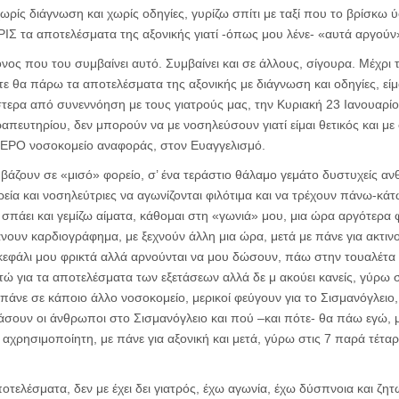
ρίς διάγνωση και χωρίς οδηγίες, γυρίζω σπίτι με ταξί που το βρίσκω
Σ τα αποτελέσματα της αξονικής γιατί -όπως μου λένε- «αυτά αργού
μόνος που του συμβαίνει αυτό. Συμβαίνει και σε άλλους, σίγουρα. Μέχρι
ε θα πάρω τα αποτελέσματα της αξονικής με διάγνωση και οδηγίες, είμ
ερα από συνεννόηση με τους γιατρούς μας, την Κυριακή 23 Ιανουαρίου
απευτηρίου, δεν μπορούν να με νοσηλεύσουν γιατί είμαι θετικός και με σ
ΕΡΟ νοσοκομείο αναφοράς, στον Ευαγγελισμό.
βάζουν σε «μισό» φορείο, σ’ ένα τεράστιο θάλαμο γεμάτο δυστυχείς α
ρεία και νοσηλεύτριες να αγωνίζονται φιλότιμα και να τρέχουν πάνω-κά
 σπάει και γεμίζω αίματα, κάθομαι στη «γωνιά» μου, μια ώρα αργότερα
νουν καρδιογράφημα, με ξεχνούν άλλη μια ώρα, μετά με πάνε για ακτι
 κεφάλι μου φρικτά αλλά αρνούνται να μου δώσουν, πάω στην τουαλέτα 
ώ για τα αποτελέσματα των εξετάσεων αλλά δε μ ακούει κανείς, γύρω σ
άνε σε κάποιο άλλο νοσοκομείο, μερικοί φεύγουν για το Σισμανόγλειο, η
σουν οι άνθρωποι στο Σισμανόγλειο και πού –και πότε- θα πάω εγώ, 
αχρησιμοποίητη, με πάνε για αξονική και μετά, γύρω στις 7 παρά τέτα
οτελέσματα, δεν με έχει δει γιατρός, έχω αγωνία, έχω δύσπνοια και ζητ