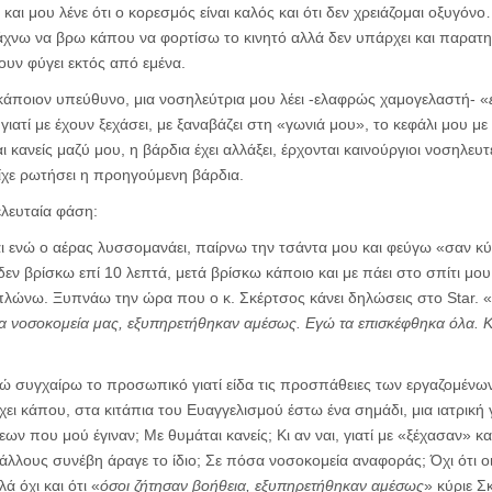
αι μου λένε ότι ο κορεσμός είναι καλός και ότι δεν χρειάζομαι οξυγόν
ψάχνω να βρω κάπου να φορτίσω το κινητό αλλά δεν υπάρχει και παρατηρ
ουν φύγει εκτός από εμένα.
κάποιον υπεύθυνο, μια νοσηλεύτρια μου λέει -ελαφρώς χαμογελαστή- «
 γιατί με έχουν ξεχάσει, με ξαναβάζει στη «γωνιά μου», το κεφάλι μου με
αι κανείς μαζύ μου, η βάρδια έχει αλλάξει, έρχονται καινούργιοι νοσηλευτ
είχε ρωτήσει η προηγούμενη βάρδια.
λευταία φάση:
και ενώ ο αέρας λυσσομανάει, παίρνω την τσάντα μου και φεύγω «σαν κύ
δεν βρίσκω επί 10 λεπτά, μετά βρίσκω κάποιο και με πάει στο σπίτι μο
απλώνω. Ξυπνάω την ώρα που ο κ. Σκέρτσος κάνει δηλώσεις στο Star. «
α νοσοκομεία μας, εξυπηρετήθηκαν αμέσως. Εγώ τα επισκέφθηκα όλα. Κ
ώ συγχαίρω το προσωπικό γιατί είδα τις προσπάθειες των εργαζομένων.
ρχει κάπου, στα κιτάπια του Ευαγγελισμού έστω ένα σημάδι, μια ιατρικ
ων που μού έγιναν; Με θυμάται κανείς; Κι αν ναι, γιατί με «ξέχασαν» κ
άλλους συνέβη άραγε το ίδιο; Σε πόσα νοσοκομεία αναφοράς; Όχι ότι οι 
 όχι και ότι «
όσοι ζήτησαν βοήθεια, εξυπηρετήθηκαν αμέσως
» κύριε Σ