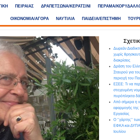
ΤΙΚΗ
ΠΕΙΡΑΙΑΣ
ΔΡΑΠΕΤΣΩΝΑ/ΚΕΡΑΤΣΙΝΙ
ΠΕΡΑΜΑ/ΚΟΡΥΔΑΛΛ
ΟΙΚΟΝΟΜΙΑ/ΑΓΟΡΑ
ΝΑΥΤΙΛΙΑ
ΠΑΙΔΕΙΑ/ΕΠΙΣΤΗΜΗ
ΤΟΥΡ
Σχετικ
Δωρεάν Διαδικτ
χωρίς θρησκευτι
διακρίσεις
Δράση του Ελλ
Σταυρού για το
περιοχή του Πε
ΕΣΕΕ: Τι να περ
στοχευμένη νομο
πυρόπληκτα δά
Από σήμερα η ν
εφαρμογής της
Εργασίας
Ο ‘’χάρτης’’ τ
ΕΦΚΑ και ΔΥΠΑ 
Ιουλίου