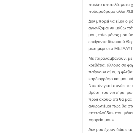
πακέτο αποτελέσματα χω
ποδαρόδρομο αλλά ΧΩΡΙ
Δεν μπορεί να είμαι ο 
αγωνίζομαι να μάθω πότ
μου, πάω μόνος μου ύστ
επείγοντα Ιδιωτικού Θερ
μεσημέρι στο ΜΕΓΑΛΥΤ
Με παραλαμβάνουν, με 
κρεβάτια, άλλους σε φο
παίρνουν αίμα, η φλέβα
καρδιογράφο και μου κά
Ντεπόν γιατί πονάει το
βρύση του νιπτήρα, ρωτ
πρωί ακούω ότι θα μας π
αναρωτιέμαι πώς θα φτά
«πεταλούδα» που μένει 
«φορείο μου».
Δεν μου έχουν δώσει απ