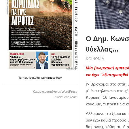
η
μ
ε
ρ
ί
δ
α
Ο Δημ. Κωνστ
θύελλας…
ΚΟΙΝΩΝΙΑ
Μία βιωματική εμπει
να έχει “εξυπηρετηθε
Τα
πρωτοσέλιδα
των
εφημερίδων
|> Βρίσκομαι στο σπίτι
μ΄ ένα τηλέφωνο στο χέ
Κατασκευασμένο με WordPress
Κυριακή, 16 Ιανουαρίου 
CodeScar Team
κάνουμε, τι πρέπει να κ
Αλλοίμονο, το ξέρω και
δεν έχω καμία πρόοδο μ
δαίμονες), κάθομαι –ή σ