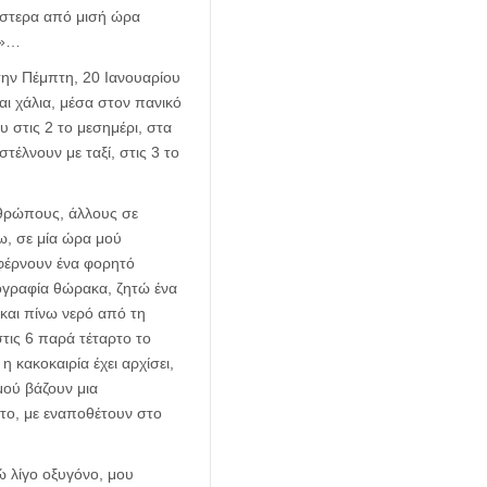
 ύστερα από μισή ώρα
ν»…
 την Πέμπτη, 20 Ιανουαρίου
αι χάλια, μέσα στον πανικό
 στις 2 το μεσημέρι, στα
τέλνουν με ταξί, στις 3 το
νθρώπους, άλλους σε
τω, σε μία ώρα μού
 φέρνουν ένα φορητό
νογραφία θώρακα, ζητώ ένα
και πίνω νερό από τη
τις 6 παρά τέταρτο το
 κακοκαιρία έχει αρχίσει,
μού βάζουν μια
ρτο, με εναποθέτουν στο
ώ λίγο οξυγόνο, μου