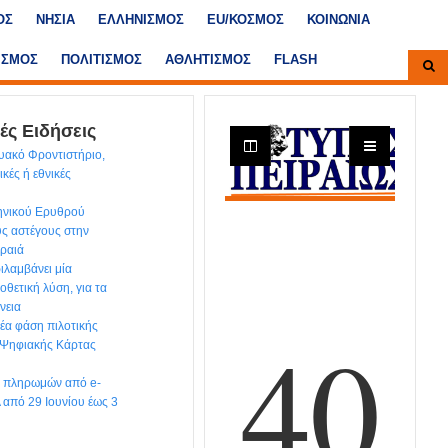
ΟΣ
ΝΗΣΙΑ
ΕΛΛΗΝΙΣΜΟΣ
ΕU/ΚΟΣΜΟΣ
ΚΟΙΝΩΝΙΑ
ΙΣΜΟΣ
ΠΟΛΙΤΙΣΜΟΣ
ΑΘΛΗΤΙΣΜΟΣ
FLASH
ές Ειδήσεις
υακό Φροντιστήριο,
κές ή εθνικές
ηνικού Ερυθρού
υς αστέγους στην
ιραιά
ιλαμβάνει μία
θετική λύση, για τα
νεια
έα φάση πιλοτικής
 Ψηφιακής Κάρτας
ων πληρωμών από e-
από 29 Ιουνίου έως 3