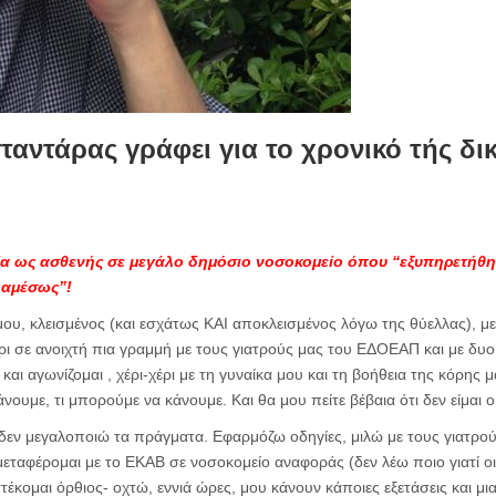
αντάρας γράφει για το χρονικό τής δι
ρία ως ασθενής σε μεγάλο δημόσιο νοσοκομείο όπου “εξυπηρετήθ
ί αμέσως”!
 μου, κλεισμένος (και εσχάτως ΚΑΙ αποκλεισμένος λόγω της θύελλας), μ
ρι σε ανοιχτή πια γραμμή με τους γιατρούς μας του ΕΔΟΕΑΠ και με δυο 
και αγωνίζομαι , χέρι-χέρι με τη γυναίκα μου και τη βοήθεια της κόρης μ
άνουμε, τι μπορούμε να κάνουμε. Και θα μου πείτε βέβαια ότι δεν είμαι 
 δεν μεγαλοποιώ τα πράγματα. Εφαρμόζω οδηγίες, μιλώ με τους γιατρούς
εταφέρομαι με το ΕΚΑΒ σε νοσοκομείο αναφοράς (δεν λέω ποιο γιατί 
τέκομαι όρθιος- οχτώ, εννιά ώρες, μου κάνουν κάποιες εξετάσεις και μια