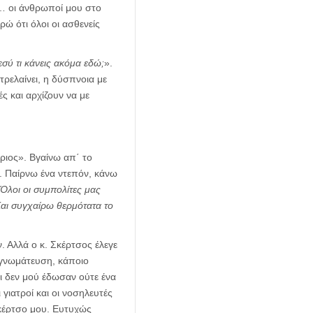
ο… οι άνθρωποί μου στο
ώ ότι όλοι οι ασθενείς
εσύ τι κάνεις ακόμα εδώ;
».
 τρελαίνει, η δύσπνοια με
ές και αρχίζουν να με
ριος». Βγαίνω απ΄ το
υ. Παίρνω ένα ντεπόν, κάνω
Όλοι οι συμπολίτες μας
αι συγχαίρω θερμότατα το
 Αλλά ο κ. Σκέρτσος έλεγε
ή γνωμάτευση, κάποιο
αι δεν μού έδωσαν ούτε ένα
γιατροί και οι νοσηλευτές
κέρτσο μου. Ευτυχώς