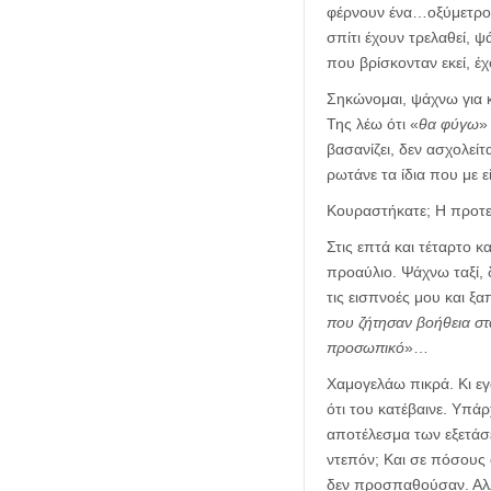
φέρνουν ένα…οξύμετρο κ
σπίτι έχουν τρελαθεί, 
που βρίσκονταν εκεί, έχ
Σηκώνομαι, ψάχνω για 
Της λέω ότι «
θα φύγω
»
βασανίζει, δεν ασχολείτ
ρωτάνε τα ίδια που με 
Κουραστήκατε; Η προτε
Στις επτά και τέταρτο 
προαύλιο. Ψάχνω ταξί, 
τις εισπνοές μου και ξ
που ζήτησαν βοήθεια στ
προσωπικό
»…
Χαμογελάω πικρά. Κι εγ
ότι του κατέβαινε. Υπά
αποτέλεσμα των εξετάσε
ντεπόν; Και σε πόσους 
δεν προσπαθούσαν. Αλλά