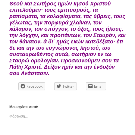
η
Θεού και Σωτήρος ημών Ιησού Χριστού
μ
επιτελούμεν· τους εμπτυσμούς, τα
ε
ραπίσματα, τα κολαφίσματα, τας ύβρεις, τους
ρ
γέλωτας, την πορφυρά χλαίναν, τον
ί
κάλαμον, τον σπόγγον, το όξος, τους ήλους,
δ
την λόγχην, και προπάντων, τον Σταυρόν, και
α
τον θάνατον, ά δι΄ ημάς εκών κατεδέξατο· έτι
δε και την του ευγνώμονος ληστού, του
συσταυρωθέντος αυτώ, σωτήριον εν τω
Σταυρώ ομολογίαν. Προσκυνούμεν σου τα
Πάθη Χριστέ. Δείξον ημίν και την ένδοξόν
σου Ανάστασιν.
Facebook
Twitter
Email
Μου αρέσει αυτό:
Φόρτωση...