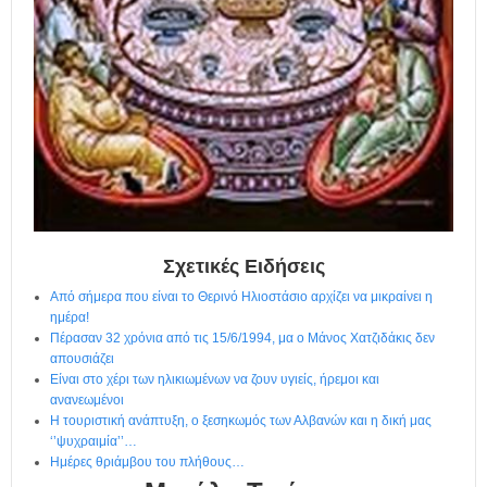
η
μ
ε
ρ
ί
δ
α
Σχετικές Ειδήσεις
Από σήμερα που είναι το Θερινό Ηλιοστάσιο αρχίζει να μικραίνει η
ημέρα!
Πέρασαν 32 χρόνια από τις 15/6/1994, μα ο Μάνος Χατζιδάκις δεν
απουσιάζει
Είναι στο χέρι των ηλικιωμένων να ζουν υγιείς, ήρεμοι και
ανανεωμένοι
Η τουριστική ανάπτυξη, ο ξεσηκωμός των Αλβανών και η δική μας
‘’ψυχραιμία’’…
Ημέρες θριάμβου του πλήθους…