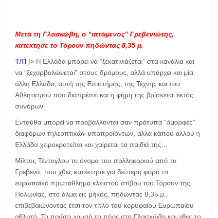
Μετά τη Γλασκώβη, ο “ιπτάμενος” Γρεβενιώτης,
κατέκτησε το Τόρουν πηδώντας 8,35 μ.
Τ/Π
|>
Η Ελλάδα μπορεί να “ξεκατινιάζεται” στα κανάλια και
να “ξεχαρβαλώνεται” στους δρόμους, αλλά υπάρχει και μία
άλλη Ελλάδα, αυτή της Επιστήμης, της Τέχνης και του
Αθλητισμού που διαπρέπει και η φήμη της βρίσκεται εκτός
συνόρων.
Ενταύθα μπορεί να προβάλλονται σαν πρότυπα “όμορφες”
διαφόρων τηλεοπτικών υποπροϊόντων, αλλά κάπου αλλού η
Ελλάδα χειροκροτείται και χαίρεται τα παιδιά της…
Μίλτος Τέντογλου το όνομα του παλληκαριού από τα
Γρεβενά, που χθες κατέκτησε για δεύτερη φορά το
ευρωπαϊκό πρωτάθλημα κλειστού στίβου του Τόρουν της
Πολωνίας, στο άλμα εις μήκος, πηδώντας 8,35 μ.,
επιβεβαιώνοντας έτσι τον τίτλο του κορυφαίου Ευρωπαίου
αθλητή. Το πρώτο χρυσό το πήρε στη Γλασκώβη και χθες το