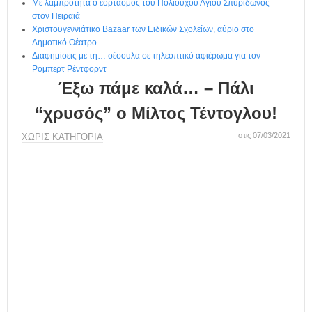
η
Με λαμπρότητα ο εορτασμός του Πολιούχου Αγίου Σπυρίδωνος
μ
στον Πειραιά
ε
Χριστουγεννιάτικο Bazaar των Ειδικών Σχολείων, αύριο στο
Δημοτικό Θέατρο
ρ
Διαφημίσεις με τη… σέσουλα σε τηλεοπτικό αφιέρωμα για τον
ί
Ρόμπερτ Ρέντφορντ
δ
Έξω πάμε καλά… – Πάλι
α
“χρυσός” ο Μίλτος Τέντογλου!
στις 07/03/2021
ΧΩΡΊΣ ΚΑΤΗΓΟΡΊΑ