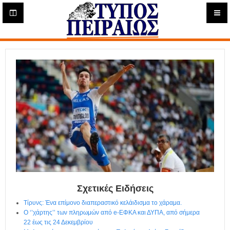
Η
μ
ε
Τύπος
ρ
ή
Πειραιώς - Ενημέρωση
σ
ι
α
Δ
ι
α
δ
ι
κ
τ
υ
α
κ
Σχετικές Ειδήσεις
ή
Τίρυνς: Ένα επίμονο διαπεραστικό κελάιδισμα το χάραμα.
Ε
Ο ‘’χάρτης’’ των πληρωμών από e-ΕΦΚΑ και ΔΥΠΑ, από σήμερα
φ
22 έως τις 24 Δεκεμβρίου