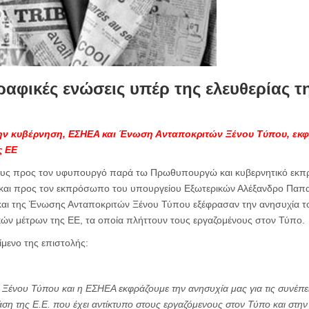
αφικές ενώσεις υπέρ της ελευθερίας τ
ην κυβέρνηση, ΕΣΗΕΑ και Ένωση Ανταποκριτών Ξένου Τύπου, εκφρ
ς ΕΕ
τους προς τον υφυπουργό παρά τω Πρωθυπουργώ και κυβερνητικό εκπ
 και προς τον εκπρόσωπο του υπουργείου Εξωτερικών Αλέξανδρο Παπαϊ
αι της Ένωσης Ανταποκριτών Ξένου Τύπου εξέφρασαν την ανησυχία του
ών μέτρων της ΕΕ, τα οποία πλήττουν τους εργαζομένους στον Τύπο.
ίμενο της επιστολής:
ένου Τύπου και η ΕΣΗΕΑ εκφράζουμε την ανησυχία μας για τις συνέπει
άση της Ε.Ε. που έχει αντίκτυπο στους εργαζόμενους στον Τύπο και στην