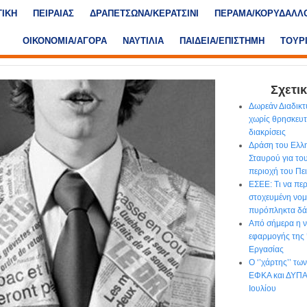
ΤΙΚΗ
ΠΕΙΡΑΙΑΣ
ΔΡΑΠΕΤΣΩΝΑ/ΚΕΡΑΤΣΙΝΙ
ΠΕΡΑΜΑ/ΚΟΡΥΔΑΛΛ
ΟΙΚΟΝΟΜΙΑ/ΑΓΟΡΑ
ΝΑΥΤΙΛΙΑ
ΠΑΙΔΕΙΑ/ΕΠΙΣΤΗΜΗ
ΤΟΥΡ
Σχετικ
Δωρεάν Διαδικτ
χωρίς θρησκευτι
διακρίσεις
Δράση του Ελλ
Σταυρού για το
περιοχή του Πε
ΕΣΕΕ: Τι να περ
στοχευμένη νομο
πυρόπληκτα δά
Από σήμερα η ν
εφαρμογής της
Εργασίας
Ο ‘’χάρτης’’ τ
ΕΦΚΑ και ΔΥΠΑ 
Ιουλίου