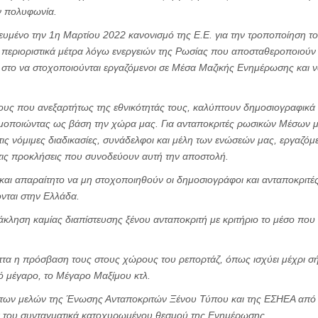
ν πολυφωνία.
υμένο την 1η Μαρτίου 2022 κανονισμό της Ε.Ε. για την τροποποίηση το
α περιοριστικά μέτρα λόγω ενεργειών της Ρωσίας που αποσταθεροποιούν
στο να στοχοποιούνται εργαζόμενοι σε Μέσα Μαζικής Ενημέρωσης και να
ους που ανεξαρτήτως της εθνικότητάς τους, καλύπτουν δημοσιογραφικά τ
ιμοποιώντας ως βάση την χώρα μας. Για ανταποκριτές ρωσικών Μέσων μ
 τις νόμιμες διαδικασίες, συνάδελφοι και μέλη των ενώσεών μας, εργαζόμ
 τις προκλήσεις που συνοδεύουν αυτή την αποστολή.
ο και απαραίτητο να μη στοχοποιηθούν οι δημοσιογράφοι και ανταποκρι
νται στην Ελλάδα.
άκληση καμίας διαπίστευσης ξένου ανταποκριτή με κριτήριο το μέσο που 
τα η πρόσβαση τους στους χώρους του ρεπορτάζ, όπως ισχύει μέχρι σή
ό μέγαρο, το Μέγαρο Μαξίμου κτλ.
 των μελών της Ένωσης Ανταποκριτών Ξένου Τύπου και της ΕΣΗΕΑ από 
α του συνταγματικά κατοχυρωμένου θεσμού της Ενημέρωσης.