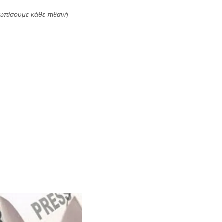
τωπίσουμε κάθε πιθανή