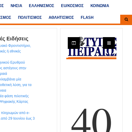
ΟΣ
ΝΗΣΙΑ
ΕΛΛΗΝΙΣΜΟΣ
ΕU/ΚΟΣΜΟΣ
ΚΟΙΝΩΝΙΑ
ΙΣΜΟΣ
ΠΟΛΙΤΙΣΜΟΣ
ΑΘΛΗΤΙΣΜΟΣ
FLASH
ές Ειδήσεις
υακό Φροντιστήριο,
κές ή εθνικές
ηνικού Ερυθρού
υς αστέγους στην
ιραιά
ιλαμβάνει μία
θετική λύση, για τα
νεια
έα φάση πιλοτικής
 Ψηφιακής Κάρτας
ων πληρωμών από e-
από 29 Ιουνίου έως 3