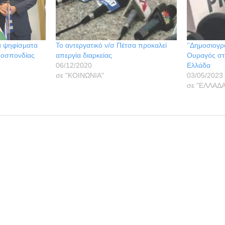
ά ψηφίσματα
Το αντεργατικό ν/σ Πέτσα προκαλεί
‘’Δημοσιογρ
μοσπονδίας
απεργία διαρκείας
Ουραγός στ
06/12/2020
Ελλάδα
σε "ΚΟΙΝΩΝΙΑ"
03/05/2023
σε "ΕΛΛΑΔΑ