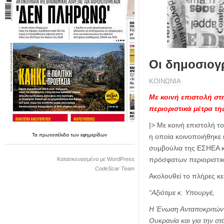
η
μ
ε
ρ
ί
δ
Οι δημοσιογρ
α
ΚΟΙΝΩΝΙΑ
Με κοινή επιστολή στ
περιοριστικά μέτρα τη
|> Με κοινή επιστολή 
Τα
πρωτοσέλιδα
των
εφημερίδων
η οποία κοινοποιήθηκε
συμβούλια της ΕΣΗΕΑ κ
πρόσφατων περιοριστικ
Κατασκευασμένο με WordPress
CodeScar Team
Ακολουθεί το πλήρες κε
“
Αξιότιμε κ. Υπουργέ,
Η Ένωση Ανταποκριτών Ξ
Ουκρανία και για την στ