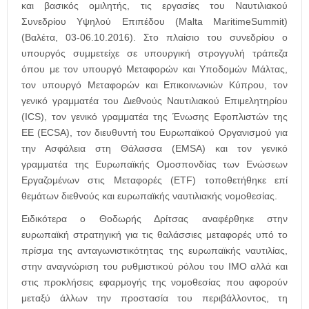
και βασικός ομιλητής, τις εργασίες του Ναυτιλιακού
Συνεδρίου Υψηλού Επιπέδου (
Malta
Maritime
Summit
)
(Βαλέτα, 03-06.10.2016). Στο πλαίσιο του συνεδρίου ο
υπουργός συμμετείχε σε υπουργική στρογγυλή τράπεζα
όπου με τον υπουργό Μεταφορών και Υποδομών Μάλτας,
τον υπουργό Μεταφορών και Επικοινωνιών Κύπρου, τον
γενικό γραμματέα του Διεθνούς Ναυτιλιακού Επιμελητηρίου
(
ICS
), τον γενικό γραμματέα της Ένωσης Εφοπλιστών της
ΕΕ (
ECSA
), τον διευθυντή του Ευρωπαϊκού Οργανισμού για
την Ασφάλεια στη Θάλασσα (
EMSA
) και τον γενικό
γραμματέα της Ευρωπαϊκής Ομοσπονδίας των Ενώσεων
Εργαζομένων στις Μεταφορές (ETF) τοποθετήθηκε επί
θεμάτων διεθνούς και ευρωπαϊκής ναυτιλιακής νομοθεσίας.
Ειδικότερα ο Θοδωρής Δρίτσας αναφέρθηκε στην
ευρωπαϊκή στρατηγική για τις θαλάσσιες μεταφορές υπό το
πρίσμα της ανταγωνιστικότητας της ευρωπαϊκής ναυτιλίας,
στην αναγνώριση του ρυθμιστικού ρόλου του ΙΜΟ αλλά και
στις προκλήσεις εφαρμογής της νομοθεσίας που αφορούν
μεταξύ άλλων την προστασία του περιβάλλοντος, τη