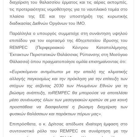
διαχείριση του θαλασσίου έρματος και τις αέριες εκπομπές,
τις προτεραιότητες νομοθέτησης για το ναυτιλιακό τομέα στο
πλαίσιο της ΕΕ και την υποστήριξη της κυρωτικής
διαδικασίας Διεθνών Οργάνων του ΙΜΟ.
Παράλληλα ο υπουργός συμμετείχε στη συνάντηση υψηλού
επιπέδου για τον εορτασμό της 40
επετείου ίδρυσης του
ης
REMPEC
(Περιφερειακού Κέντρου Καταπολέμησης
Έκτακτων Περιστατικών Θαλάσσιας Ρύπανσης στη Μεσόγειο
Θάλασσα) όπου πραγματοποίησε ομιλία επισημαίνοντας ότι:
«
Ευ
ρισκόμενοι αντιμέτωποι με την απειλή της κλιματικής
αλλαγής παγκοσμίως και την πρόκληση για την επίτευξη των
στόχων της ατζέντας 2030 των Ηνωμένων Εθνών για τη
βιώσιμη ανάπτυξη, το
REMPEC
θα μπορούσε να αποτελέσει
μέσο συνένωσης όλων των μεσογειακών κρατών σε μια κοινή
προσπάθεια να διασφαλιστεί η βιώσιμη διαχείριση των
φυσικών θαλάσσιων και παράκτιων πόρων μας
».
Επιπρόσθετα, ο κ. Δρίτσας απέδωσε ιδιαίτερη έμφαση στο
συντονιστικό ρόλο του
REMPEC
σε συνάρτηση με την