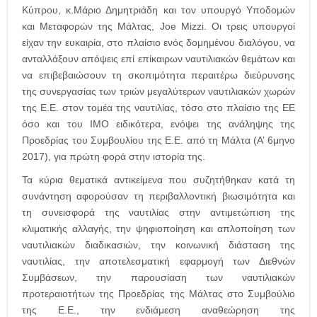
Κύπρου, κ.Μάριο Δημητριάδη και τον υπουργό Υποδομών
και Μεταφορών της Μάλτας,
Joe
Mizzi
. Οι τρεις υπουργοί
είχαν την ευκαιρία, στο πλαίσιο ενός δομημένου διαλόγου, να
ανταλλάξουν απόψεις επί επίκαιρων ναυτιλιακών θεμάτων και
να επιβεβαιώσουν τη σκοπιμότητα περαιτέρω διεύρυνσης
της συνεργασίας των τριών μεγαλύτερων ναυτιλιακών χωρών
της Ε.Ε. στον τομέα της ναυτιλίας, τόσο στο πλαίσιο της ΕΕ
όσο και του ΙΜΟ ειδικότερα, ενόψει της ανάληψης της
Προεδρίας του Συμβουλίου της Ε.Ε. από τη Μάλτα (Α’ 6μηνο
2017), για πρώτη φορά στην ιστορία της.
Τα κύρια θεματικά αντικείμενα που συζητήθηκαν κατά τη
συνάντηση αφορούσαν τη περιβαλλοντική βιωσιμότητα και
τη συνεισφορά της ναυτιλίας στην αντιμετώπιση της
κλιματικής αλλαγής, την ψηφιοποίηση και απλοποίηση των
ναυτιλιακών διαδικασιών, την κοινωνική διάσταση της
ναυτιλίας, την αποτελεσματική εφαρμογή των Διεθνών
Συμβάσεων, την παρουσίαση των ναυτιλιακών
προτεραιοτήτων της Προεδρίας της Μάλτας στο Συμβούλιο
της Ε.Ε., την ενδιάμεση αναθεώρηση της