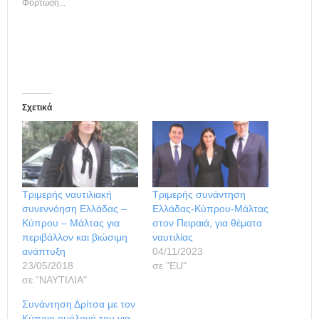
Φόρτωση...
Σχετικά
Τριμερής ναυτιλιακή
Τριμερής συνάντηση
συνεννόηση Ελλάδας –
Ελλάδας-Κύπρου-Μάλτας
Κύπρου – Μάλτας για
στον Πειραιά, για θέματα
περιβάλλον και βιώσιμη
ναυτιλίας
ανάπτυξη
04/11/2023
23/05/2018
σε "ΕU"
σε "ΝΑΥΤΙΛΙΑ"
Συνάντηση Δρίτσα με τον
Κύπριο ομόλογό του για