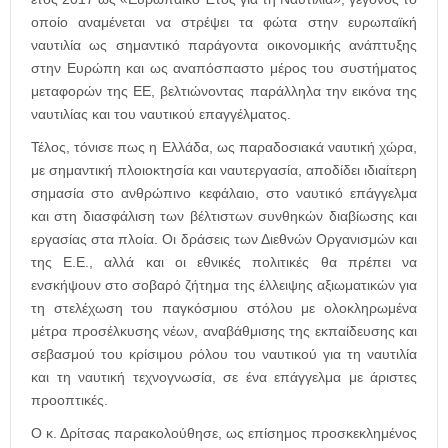
οποίο αναμένεται να στρέψει τα φώτα στην ευρωπαϊκή
ναυτιλία ως σημαντικό παράγοντα οικονομικής ανάπτυξης
στην Ευρώπη και ως αναπόσπαστο μέρος του συστήματος
μεταφορών της ΕΕ, βελτιώνοντας παράλληλα την εικόνα της
ναυτιλίας και του ναυτικού επαγγέλματος.
Τέλος, τόνισε πως η Ελλάδα, ως παραδοσιακά ναυτική χώρα,
με σημαντική πλοιοκτησία και ναυτεργασία, αποδίδει ιδιαίτερη
σημασία στο ανθρώπινο κεφάλαιο, στο ναυτικό επάγγελμα
και στη διασφάλιση των βέλτιστων συνθηκών διαβίωσης και
εργασίας στα πλοία. Οι δράσεις των Διεθνών Οργανισμών και
της Ε.Ε., αλλά και οι εθνικές πολιτικές θα πρέπει να
ενσκήψουν στο σοβαρό ζήτημα της έλλειψης αξιωματικών για
τη στελέχωση του παγκόσμιου στόλου με ολοκληρωμένα
μέτρα προσέλκυσης νέων, αναβάθμισης της εκπαίδευσης και
σεβασμού του κρίσιμου ρόλου του ναυτικού για τη ναυτιλία
και τη ναυτική τεχνογνωσία, σε ένα επάγγελμα με άριστες
προοπτικές.
Ο κ. Δρίτσας παρακολούθησε, ως επίσημος προσκεκλημένος