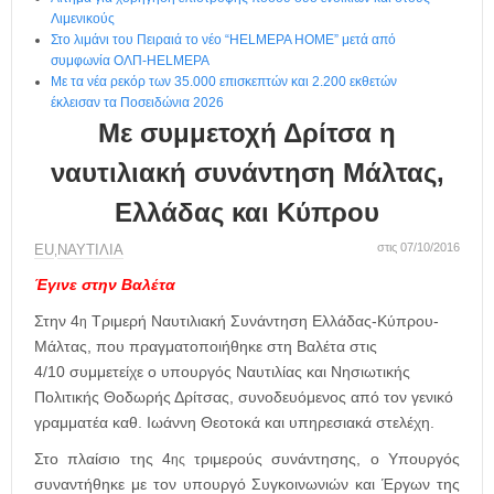
η
Λιμενικούς
μ
Στο λιμάνι του Πειραιά το νέο “HELMEPA HOME” μετά από
ε
συμφωνία ΟΛΠ-HELMEPA
ρ
Με τα νέα ρεκόρ των 35.000 επισκεπτών και 2.200 εκθετών
ί
έκλεισαν τα Ποσειδώνια 2026
δ
Με συμμετοχή Δρίτσα η
α
ναυτιλιακή συνάντηση Μάλτας,
Ελλάδας και Κύπρου
στις 07/10/2016
ΕU
ΝΑΥΤΙΛΙΑ
,
Έγινε στην Βαλέτα
Στην 4
Τριμερή Ναυτιλιακή Συνάντηση Ελλάδας-Κύπρου-
η
Μάλτας, που πραγματοποιήθηκε στη Βαλέτα στις
4/10 συμμετείχε ο υπουργός Ναυτιλίας και Νησιωτικής
Πολιτικής Θοδωρής Δρίτσας, συνοδευόμενος από τον γενικό
γραμματέα καθ. Ιωάννη Θεοτοκά και υπηρεσιακά στελέχη.
Στο πλαίσιο της 4
τριμερούς συνάντησης, ο Υπουργός
ης
συναντήθηκε με τον υπουργό Συγκοινωνιών και Έργων της