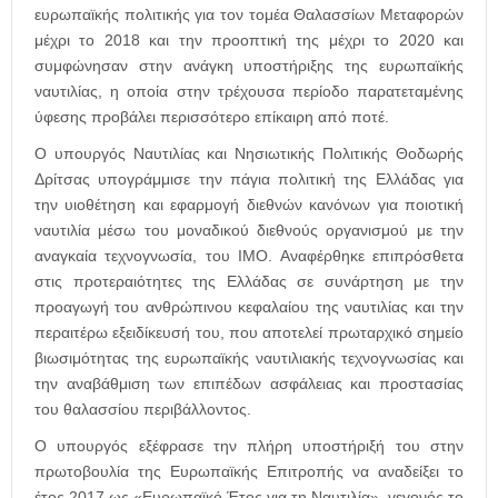
ευρωπαϊκής πολιτικής για τον τομέα Θαλασσίων Μεταφορών
μέχρι το 2018 και την προοπτική της μέχρι το 2020 και
συμφώνησαν στην ανάγκη υποστήριξης της ευρωπαϊκής
ναυτιλίας, η οποία στην τρέχουσα περίοδο παρατεταμένης
ύφεσης προβάλει περισσότερο επίκαιρη από ποτέ.
Ο υπουργός Ναυτιλίας και Νησιωτικής Πολιτικής Θοδωρής
Δρίτσας υπογράμμισε την πάγια πολιτική της Ελλάδας για
την υιοθέτηση και εφαρμογή διεθνών κανόνων για ποιοτική
ναυτιλία μέσω του μοναδικού διεθνούς οργανισμού με την
αναγκαία τεχνογνωσία, του ΙΜΟ. Αναφέρθηκε επιπρόσθετα
στις προτεραιότητες της Ελλάδας σε συνάρτηση με την
προαγωγή του ανθρώπινου κεφαλαίου της ναυτιλίας και την
περαιτέρω εξειδίκευσή του, που αποτελεί πρωταρχικό σημείο
βιωσιμότητας της ευρωπαϊκής ναυτιλιακής τεχνογνωσίας και
την αναβάθμιση των επιπέδων ασφάλειας και προστασίας
του θαλασσίου περιβάλλοντος.
Ο υπουργός εξέφρασε την πλήρη υποστήριξή του στην
πρωτοβουλία της Ευρωπαϊκής Επιτροπής να αναδείξει το
έτος 2017 ως «Ευρωπαϊκό Έτος για τη Ναυτιλία», γεγονός το