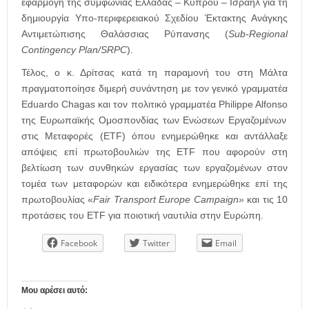
εφαρμογή της συμφωνίας Ελλάδας – Κύπρου – Ισραήλ για τη
δημιουργία Υπο-περιφερειακού Σχεδίου Έκτακτης Ανάγκης
Αντιμετώπισης Θαλάσσιας Ρύπανσης (
Sub-Regional
Contingency Plan/SRPC
).
Τέλος, ο κ. Δρίτσας κατά τη παραμονή του στη Μάλτα
πραγματοποίησε διμερή συνάντηση με τον γ
ενικό γραμματέα
Eduardo Chagas και τον πολιτικό γραμματέα Philippe Alfonso
της Ευρωπαϊκής Ομοσπονδίας των Ενώσεων Εργαζομένων
στις Μεταφορές (ETF) όπου ενημερώθηκε και αντάλλαξε
απόψεις επί πρωτοβουλιών της ETF που αφορούν στη
βελτίωση των συνθηκών εργασίας των εργαζομένων στον
τομέα των μεταφορών και ειδικότερα ενημερώθηκε επί της
πρωτοβουλίας
«
Fair
Transport
Europe
Campaign
»
και τις 10
προτάσεις του
ETF
για ποιοτική ναυτιλία στην Ευρώπη.
Facebook
Twitter
Email
Μου αρέσει αυτό: