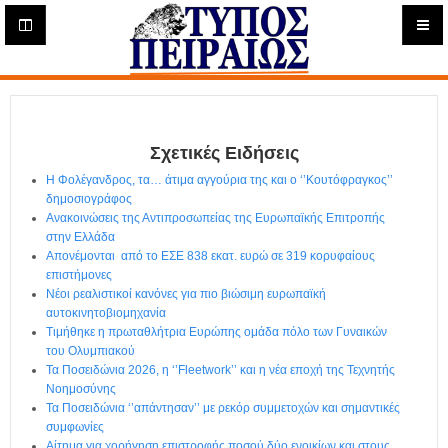
Η
μ
ε
Τύπος
ρ
ή
Πειραιώς - Ενημέρωση
σ
ι
Σχετικές Ειδήσεις
α
Δ
Η Φολέγανδρος, τα… άτιμα αγγούρια της και ο ‘’Κουτόφραγκος’’
ι
δημοσιογράφος
α
Ανακοινώσεις της Αντιπροσωπείας της Ευρωπαϊκής Επιτροπής
δ
στην Ελλάδα
Απονέμονται από το ΕΣΕ 838 εκατ. ευρώ σε 319 κορυφαίους
ι
επιστήμονες
κ
Νέοι ρεαλιστικοί κανόνες για πιο βιώσιμη ευρωπαϊκή
τ
αυτοκινητοβιομηχανία
υ
Τιμήθηκε η πρωταθλήτρια Ευρώπης ομάδα πόλο των Γυναικών
α
του Ολυμπιακού
κ
Τα Ποσειδώνια 2026, η ‘’Fleetwork’’ και η νέα εποχή της Τεχνητής
ή
Νοημοσύνης
Ε
Τα Ποσειδώνια ‘’απάντησαν’’ με ρεκόρ συμμετοχών και σημαντικές
φ
συμφωνίες
Αίτημα για χορήγηση επιστροφής ποσού δύο ενοικίων και στους