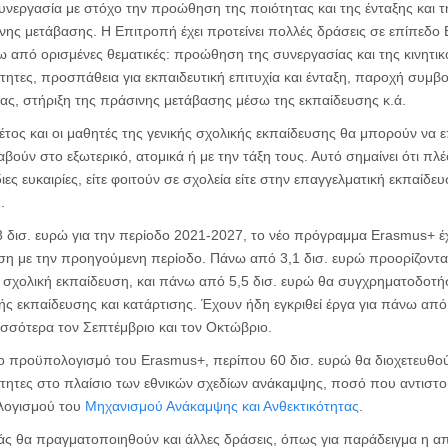
υνεργασία με στόχο την προώθηση της ποιότητας και της ένταξης και 
νης μετάβασης. Η Επιτροπή έχει προτείνει πολλές δράσεις σε επίπεδο ΕΕ
ω από ορισμένες θεματικές: προώθηση της συνεργασίας και της κινητικ
ιότητες, προσπάθεια για εκπαιδευτική επιτυχία και ένταξη, παροχή συμ
ας, στήριξη της πράσινης μετάβασης μέσω της εκπαίδευσης κ.ά.
φέτος και οι μαθητές της γενικής σχολικής εκπαίδευσης θα μπορούν ν
αβούν στο εξωτερικό, ατομικά ή με την τάξη τους. Αυτό σημαίνει ότι πλέ
ες ευκαιρίες, είτε φοιτούν σε σχολεία είτε στην επαγγελματική εκπαίδευ
.
 δισ. ευρώ για την περίοδο 2021-2027, το νέο πρόγραμμα Erasmus+ έχ
 με την προηγούμενη περίοδο. Πάνω από 3,1 δισ. ευρώ προορίζονται γ
 σχολική εκπαίδευση, και πάνω από 5,5 δισ. ευρώ θα συγχρηματοδοτή
ής εκπαίδευσης και κατάρτισης. Έχουν ήδη εγκριθεί έργα για πάνω από
σσότερα τον Σεπτέμβριο και τον Οκτώβριο.
ο προϋπολογισμό του Erasmus+, περίπου 60 δισ. ευρώ θα διοχετευθού
ιότητες στο πλαίσιο των εθνικών σχεδίων ανάκαμψης, ποσό που αντιστο
λογισμού του
Μηχανισμού Ανάκαμψης και Ανθεκτικότητας
.
ιάς θα πραγματοποιηθούν και άλλες δράσεις, όπως για παράδειγμα η α