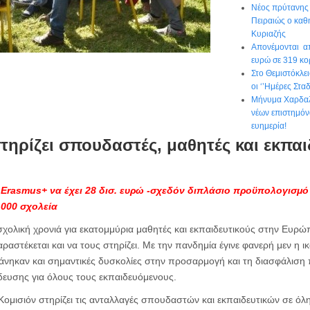
Νέος πρύτανης 
Πειραιώς ο κα
Κυριαζής
Απονέμονται απ
ευρώ σε 319 κο
Στο Θεμιστόκλε
οι ‘’Ημέρες Στα
Μήνυμα Χαρδαλ
νέων επιστημόν
ευημερία!
τηρίζει σπουδαστές, μαθητές και εκπαι
Erasmus+ να έχει 28 δισ. ευρώ -σχεδόν διπλάσιο προϋπολογισμό
.000 σχολεία
 σχολική χρονιά για εκατομμύρια μαθητές και εκπαιδευτικούς στην Ευ
ραστέκεται και να τους στηρίζει. Με την πανδημία έγινε φανερή μεν η 
άνηκαν και σημαντικές δυσκολίες στην προσαρμογή και τη διασφάλιση π
δευσης για όλους τους εκπαιδευόμενους.
ομισιόν στηρίζει τις ανταλλαγές σπουδαστών και εκπαιδευτικών σε όλ