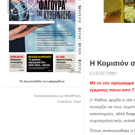
η
μ
ε
ρ
ί
δ
α
Η Κομισιόν σ
ΕU
ΕΠΙΣΤΗΜΗ
,
Τα
πρωτοσέλιδα
των
εφημερίδων
Με το νέο πρόγραμμα 
έγκρισης πάνω από 7
Κατασκευασμένο με WordPress
|> Καθώς αρχίζει η νέα
CodeScar Team
συνεχίζει να τους συμπα
καινοτομούν, αλλά διαφ
συμπεριληπτικής εκπαί
Όπως ανακοινώθηκε η Κ