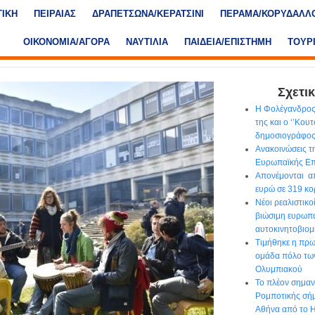
ΤΙΚΗ
ΠΕΙΡΑΙΑΣ
ΔΡΑΠΕΤΣΩΝΑ/ΚΕΡΑΤΣΙΝΙ
ΠΕΡΑΜΑ/ΚΟΡΥΔΑΛΛ
ΟΙΚΟΝΟΜΙΑ/ΑΓΟΡΑ
ΝΑΥΤΙΛΙΑ
ΠΑΙΔΕΙΑ/ΕΠΙΣΤΗΜΗ
ΤΟΥΡ
Σχετικ
Η Φολέγανδρος
της και ο ‘’Κου
δημοσιογράφο
Ανακοινώσεις τ
Ευρωπαϊκής Επ
Απονέμονται απ
ευρώ σε 319 κο
Νέοι ρεαλιστικο
βιώσιμη ευρωπ
αυτοκινητοβιομ
Τιμήθηκε η πρ
ομάδα πόλο τω
Ολυμπιακού
Το πλέον σημα
Ρομποτικής σήμ
Αθήνα από το