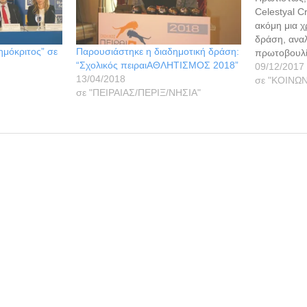
Celestyal Cr
ακόμη μια χ
δράση, ανα
Δημόκριτος” σε
Παρουσιάστηκε η διαδημοτική δράση:
πρωτοβουλί
“Σχολικός πειραιΑΘΛΗΤΙΣΜΟΣ 2018”
υπευθυνότη
09/12/2017
13/04/2018
εμπράκτως 
σε "ΚΟΙΝΩΝ
σε "ΠΕΙΡΑΙΑΣ/ΠΕΡΙΞ/ΝΗΣΙΑ"
ανάγκη. Το 
υποστήριξε
επιμόρφωση
ξεκίνησε απ
επιμόρφωση
κοινότητας