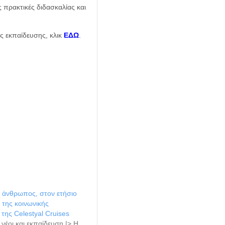
ς πρακτικές διδασκαλίας και
ς εκπαίδευσης, κλικ
ΕΔΩ
.
o άνθρωπος, στον ετήσιο
της κοινωνικής
ης Celestyal Cruises
νέοι και εκπαίδευση |> Η