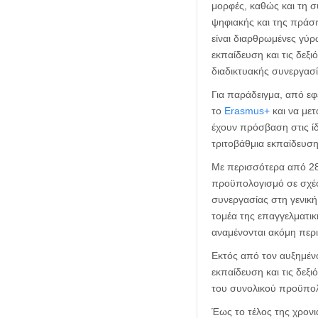
μορφές, καθώς και τη σ
ψηφιακής και της πράσι
είναι διαρθρωμένες γύρ
εκπαίδευση και τις δεξ
διαδικτυακής συνεργασί
Για παράδειγμα, από ε
το
Erasmus+
και να μετ
έχουν πρόσβαση στις ίδι
τριτοβάθμια εκπαίδευση
Με περισσότερα από 28
προϋπολογισμό σε σχέση
συνεργασίας στη γενική
τομέα της επαγγελματικ
αναμένονται ακόμη περι
Εκτός από τον αυξημέν
εκπαίδευση και τις δεξ
του συνολικού προϋπο
Έως το τέλος της χρον