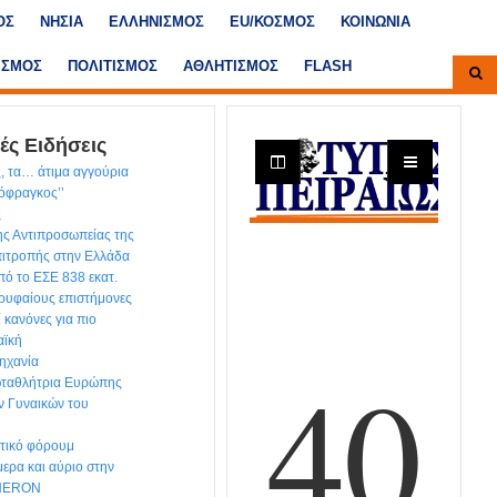
ΟΣ
ΝΗΣΙΑ
ΕΛΛΗΝΙΣΜΟΣ
ΕU/ΚΟΣΜΟΣ
ΚΟΙΝΩΝΙΑ
ΙΣΜΟΣ
ΠΟΛΙΤΙΣΜΟΣ
ΑΘΛΗΤΙΣΜΟΣ
FLASH
ές Ειδήσεις
, τα… άτιμα αγγούρια
τόφραγκος’’
ς
ης Αντιπροσωπείας της
ιτροπής στην Ελλάδα
ό το ΕΣΕ 838 εκατ.
ρυφαίους επιστήμονες
ί κανόνες για πιο
αϊκή
ηχανία
ωταθλήτρια Ευρώπης
ν Γυναικών του
ντικό φόρουμ
ερα και αύριο στην
 HERON