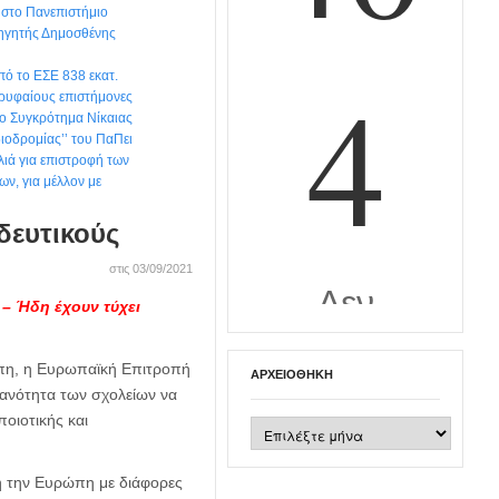
στο Πανεπιστήμιο
θηγητής Δημοσθένης
ό το ΕΣΕ 838 εκατ.
ρυφαίους επιστήμονες
ιο Συγκρότημα Νίκαιας
διοδρομίας’’ του ΠαΠει
ιά για επιστροφή των
ων, για μέλλον με
δευτικούς
στις 03/09/2021
 – Ήδη έχουν τύχει
ρώπη, η Ευρωπαϊκή Επιτροπή
ΑΡΧΕΙΟΘΉΚΗ
ικανότητα των σχολείων να
οιοτικής και
Αρχειοθήκη
η την Ευρώπη με διάφορες