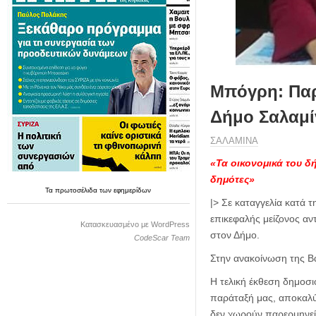
η
μ
ε
ρ
ί
δ
Μπόγρη: Παρ
α
Δήμο Σαλαμί
ΣΑΛΑΜΙΝΑ
«Τα οικονομικά του δ
δημότες»
Τα
πρωτοσέλιδα
των
εφημερίδων
|> Σε καταγγελία κατά
επικεφαλής μείζονος αν
Κατασκευασμένο με WordPress
στον Δήμο.
CodeScar Team
Στην ανακοίνωση της Β
Η τελική έκθεση δημοσι
παράταξή μας, αποκαλύπ
δεν χωρούν παρερμηνεί