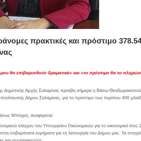
άνομες πρακτικές και πρόστιμο 378.5
νας
ήμου θα επιβαρυνθούν δραματικά» και «το πρόστιμο θα το πληρώσο
 της Δημοτικής Αρχής Σαλαμίνας προέβη σήμερα η Βάσω Θεοδωρακοπ
τιπολίτευσης Δήμου Σαλαμίνας, για το πρόστιμο των περίπου 400 χιλι
άσως Μπόγρη, αναφέρεται:
ονομικού ελέγχου του Υπουργείου Οικονομικών για το οικονομικό έτος
τει σοβαρότατα ευρήματα για τη λειτουργία του Δήμου μας. Τα στοιχεία
ες και συμψηφισμούς.