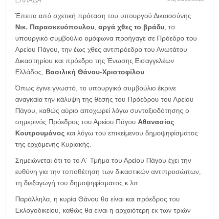
η
ΕΛΛΑΔΑ
μ
Έπειτα από σχετική πρόταση του υπουργού Δικαιοσύνης
ε
Νικ. Παρασκευόπουλου
,
αργά χθες το βράδυ
, το
ρ
υπουργικό συμβούλιο ομόφωνα προήγαγε σε Πρόεδρο του
ί
Αρείου Πάγου, την έως χθες αντιπρόεδρο του Ανωτάτου
δ
Δικαστηρίου και πρόεδρο της Ένωσης Εισαγγελέων
α
Ελλάδος,
Βασιλική Θάνου-Χριστοφίλου
.
Όπως έγινε γνωστό, το υπουργικό συμβούλιο έκρινε
αναγκαία την κάλυψη της θέσης του Πρόεδρου του Αρείου
Πάγου, καθώς αύριο αποχωρεί λόγω συνταξιοδότησης ο
σημερινός Πρόεδρος του Αρείου Πάγου
Αθανασίoς
Κουτρουμάνος
και λόγω του επικείμενου δημοψηφίσματος
της ερχόμενης Κυριακής.
Σημειώνεται ότι το το Α΄ Τμήμα του Αρείου Πάγου έχει την
ευθύνη για την τοποθέτηση των δικαστικών αντιπροσώπων,
τη διεξαγωγή του δημοψηφίσματος κ.λπ.
Παράλληλα, η κυρία Θάνου θα είναι και πρόεδρος του
Εκλογοδικείου, καθώς θα είναι η αρχαιότερη εκ των τριών