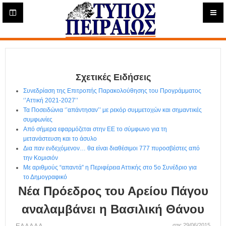
Η
μ
ε
Τύπος
ρ
ή
Πειραιώς - Ενημέρωση
σ
ι
Σχετικές Ειδήσεις
α
Δ
Συνεδρίαση της Επιτροπής Παρακολούθησης του Προγράμματος
ι
‘’Αττική 2021-2027’’
α
Τα Ποσειδώνια ‘’απάντησαν’’ με ρεκόρ συμμετοχών και σημαντικές
δ
συμφωνίες
Από σήμερα εφαρμόζεται στην ΕΕ το σύμφωνο για τη
ι
μετανάστευση και το άσυλο
κ
Δια παν ενδεχόμενον… θα είναι διαθέσιμοι 777 πυροσβέστες από
τ
την Κομισιόν
υ
Με αριθμούς “απαντά” η Περιφέρεια Αττικής στο 5ο Συνέδριο για
α
το Δημογραφικό
κ
Νέα Πρόεδρος του Αρείου Πάγου
ή
Ε
αναλαμβάνει η Βασιλική Θάνου
φ
στις 29/06/2015