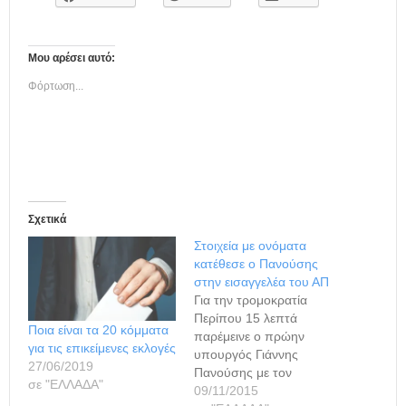
Μου αρέσει αυτό:
Φόρτωση...
Σχετικά
Στοιχεία με ονόματα
κατέθεσε ο Πανούσης
στην εισαγγελέα του ΑΠ
Για την τρομοκρατία
Περίπου 15 λεπτά
Ποια είναι τα 20 κόμματα
παρέμεινε ο πρώην
για τις επικείμενες εκλογές
υπουργός Γιάννης
27/06/2019
Πανούσης με τον
σε "ΕΛΛΑΔΑ"
δικηγόρο του και
09/11/2015