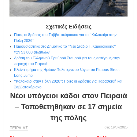
η
μ
ε
ρ
ί
Σχετικές Ειδήσεις
δ
Ποιες οι δράσεις του Σαββατοκύριακου για το ‘’Καλοκαίρι στην
α
Πόλη 2026’’
Παρουσιάστηκε στο Δημοτικό το ‘’Νέο Στάδιο Γ. Καραϊσκάκης’’
των 53.000 φιλάθλων
Δράση του Ελληνικού Ερυθρού Σταυρού για τους αστέγους στην
περιοχή του Πειραιά
Κλείνει τμήμα της Ηρώων Πολυτεχνείου λόγω του Piraeus Street
Long Jump
‘’Καλοκαίρι στην Πόλη 2026’’: Ποιες οι δράσεις για Παρασκευή και
Σαββατοκύριακο
Νέοι υπόγειοι κάδοι στον Πειραιά
– Τοποθετηθήκαν σε 17 σημεία
της πόλης
στις 19/07/2025
ΠΕΙΡΑΙΑΣ