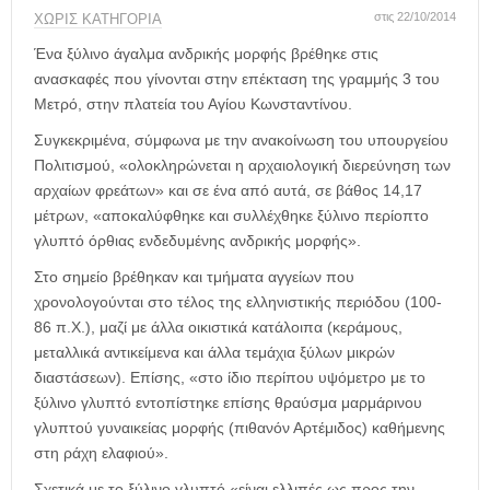
η
στις 22/10/2014
ΧΩΡΊΣ ΚΑΤΗΓΟΡΊΑ
μ
ε
Ένα ξύλινο άγαλμα ανδρικής μορφής βρέθηκε στις
ρ
ανασκαφές που γίνονται στην επέκταση της γραμμής 3 του
ί
Μετρό, στην πλατεία του Αγίου Κωνσταντίνου.
δ
α
Συγκεκριμένα, σύμφωνα με την ανακοίνωση του υπουργείου
Πολιτισμού, «ολοκληρώνεται η αρχαιολογική διερεύνηση των
αρχαίων φρεάτων» και σε ένα από αυτά, σε βάθος 14,17
μέτρων, «αποκαλύφθηκε και συλλέχθηκε ξύλινο περίοπτο
γλυπτό όρθιας ενδεδυμένης ανδρικής μορφής».
Στο σημείο βρέθηκαν και τμήματα αγγείων που
χρονολογούνται στο τέλος της ελληνιστικής περιόδου (100-
86 π.Χ.), μαζί με άλλα οικιστικά κατάλοιπα (κεράμους,
μεταλλικά αντικείμενα και άλλα τεμάχια ξύλων μικρών
διαστάσεων). Επίσης, «στο ίδιο περίπου υψόμετρο με το
ξύλινο γλυπτό εντοπίστηκε επίσης θραύσμα μαρμάρινου
γλυπτού γυναικείας μορφής (πιθανόν Αρτέμιδος) καθήμενης
στη ράχη ελαφιού».
Σχετικά με το ξύλινο γλυπτό «είναι ελλιπές ως προς την