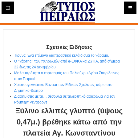
Η
μ
ε
Τύπος
ρ
ή
Πειραιώς - Ενημέρωση
σ
ι
Σχετικές Ειδήσεις
α
Δ
Τίρυνς: Ένα επίμονο διαπεραστικό κελάιδισμα το χάραμα.
ι
Ο ‘’χάρτης’’ των πληρωμών από e-ΕΦΚΑ και ΔΥΠΑ, από σήμερα
α
22 έως τις 24 Δεκεμβρίου
δ
Με λαμπρότητα ο εορτασμός του Πολιούχου Αγίου Σπυρίδωνος
στον Πειραιά
ι
Χριστουγεννιάτικο Bazaar των Ειδικών Σχολείων, αύριο στο
κ
Δημοτικό Θέατρο
τ
Διαφημίσεις με τη… σέσουλα σε τηλεοπτικό αφιέρωμα για τον
υ
Ρόμπερτ Ρέντφορντ
α
Ξύλινο ελλιπές γλυπτό (ύψους
κ
ή
0,47μ.) βρέθηκε κάτω από την
Ε
πλατεία Αγ. Κωνσταντίνου
φ