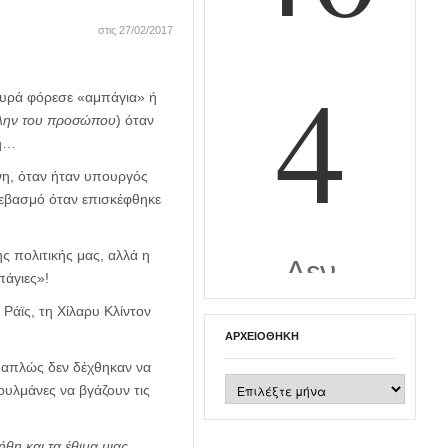
στις 27/02/2017
ουρά φόρεσε «αμπάγια» ή
πλην του προσώπου
) όταν
ση…
ννη, όταν ήταν υπουργός
σεβασμό όταν επισκέφθηκε
ης πολιτικής μας, αλλά η
πάγιες»!
Ράϊς, τη Χίλαρυ Κλίντον
ΑΡΧΕΙΟΘΉΚΗ
 απλώς δεν δέχθηκαν να
Αρχειοθήκη
υλμάνες να βγάζουν τις
θη και τα έθιμα μιας