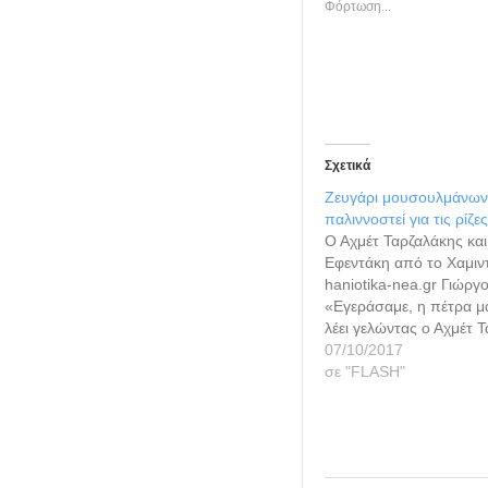
Φόρτωση...
Σχετικά
Ζευγάρι μουσουλμάνων
παλιννοστεί για τις ρίζε
Ο Αχμέτ Ταρζαλάκης και
Εφεντάκη από το Χαμιν
haniotika-nea.gr Γιώργ
«Εγεράσαμε, η πέτρα μ
λέει γελώντας ο Αχμέτ 
δείχνοντας μια φωτογρα
07/10/2017
από 20 χρόνια όταν ήτα
σε "FLASH"
Μαζί με τη γυναίκα του 
Εφεντάκη και τα 4 παιδι
εδώ…