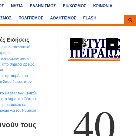
ΟΣ
ΝΗΣΙΑ
ΕΛΛΗΝΙΣΜΟΣ
ΕU/ΚΟΣΜΟΣ
ΚΟΙΝΩΝΙΑ
ΙΣΜΟΣ
ΠΟΛΙΤΙΣΜΟΣ
ΑΘΛΗΤΙΣΜΟΣ
FLASH
ές Ειδήσεις
ίμονο διαπεραστικό
χάραμα.
ων πληρωμών από e-
, από σήμερα 22 έως
ου
 ο εορτασμός του
ου Σπυρίδωνος στον
ικο Bazaar των Ειδικών
ο στο Δημοτικό Θέατρο
 τη… σέσουλα σε
έρωμα για τον Ρόμπερτ
ινούν τους