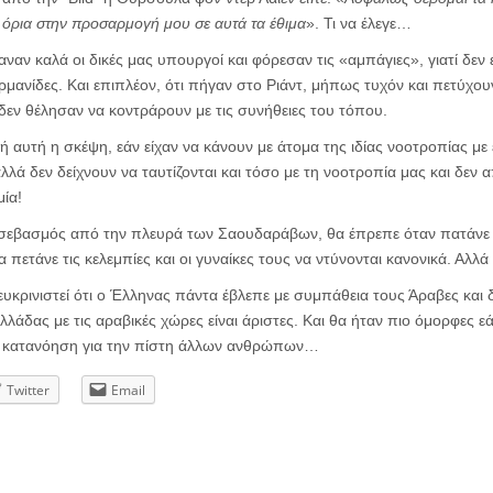
όρια στην προσαρμογή μου σε αυτά τα έθιμα
». Τι να έλεγε…
αναν καλά οι δικές μας υπουργοί και φόρεσαν τις «αμπάγιες», γιατί δεν 
Γερμανίδες. Και επιπλέον, ότι πήγαν στο Ριάντ, μήπως τυχόν και πετύχο
 δεν θέλησαν να κοντράρουν με τις συνήθειες του τόπου.
ή αυτή η σκέψη, εάν είχαν να κάνουν με άτομα της ιδίας νοοτροπίας με
λλά δεν δείχνουν να ταυτίζονται και τόσο με τη νοοτροπία μας και δεν α
ία!
σεβασμός από την πλευρά των Σαουδαράβων, θα έπρεπε όταν πατάνε 
 πετάνε τις κελεμπίες και οι γυναίκες τους να ντύνονται κανονικά. Αλλά
ευκρινιστεί ότι ο Έλληνας πάντα έβλεπε με συμπάθεια τους Άραβες και δ
Ελλάδας με τις αραβικές χώρες είναι άριστες. Και θα ήταν πιο όμορφες 
κατανόηση για την πίστη άλλων ανθρώπων…
Twitter
Email