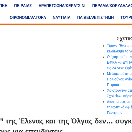
ΤΙΚΗ
ΠΕΙΡΑΙΑΣ
ΔΡΑΠΕΤΣΩΝΑ/ΚΕΡΑΤΣΙΝΙ
ΠΕΡΑΜΑ/ΚΟΡΥΔΑΛΛ
ΟΙΚΟΝΟΜΙΑ/ΑΓΟΡΑ
ΝΑΥΤΙΛΙΑ
ΠΑΙΔΕΙΑ/ΕΠΙΣΤΗΜΗ
ΤΟΥΡ
Σχετικ
Τίρυνς: Ένα επ
κελάιδισμα το 
Ο ‘’χάρτης’’ τ
ΕΦΚΑ και ΔΥΠΑ
τις 24 Δεκεμβρί
Με λαμπρότητα
Πολιούχου Αγί
Πειραιά
Χριστουγεννιάτ
Σχολείων, αύρι
Διαφημίσεις με
τηλεοπτικό αφι
Ρέντφορντ
” της Έλενας και της Όλγας δεν… συγκ
υς για επενδύσεις