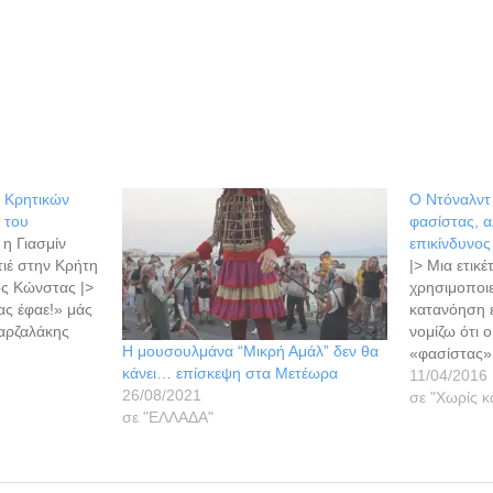
 Κρητικών
Ο Ντόναλντ 
ς του
φασίστας, α
 η Γιασμίν
επικίνδυνο
τιέ στην Κρήτη
|> Μια ετικέ
ος Κώνστας |>
χρησιμοποιε
ας έφαε!» μάς
κατανόηση 
Ταρζαλάκης
νομίζω ότι 
Η μουσουλμάνα “Μικρή Αμάλ” δεν θα
φία του πριν
«φασίστας»
κάνει… επίσκεψη στα Μετέωρα
ν 22 ετών.
Ντόναλντ Τ
11/04/2016
26/08/2021
Γιασμίν
φαινόμενο 
σε "Χωρίς κ
σε "ΕΛΛΑΔΑ"
ά τους είναι
υπάρχουν α
θεματολογία 
κοινωνικές κ
είναι πολύ 