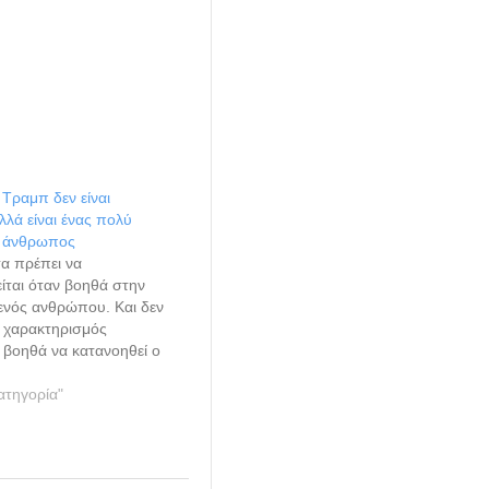
Τραμπ δεν είναι
λλά είναι ένας πολύ
ς άνθρωπος
τα πρέπει να
ίται όταν βοηθά στην
ενός ανθρώπου. Και δεν
ο χαρακτηρισμός
 βοηθά να κατανοηθεί ο
ραμπ. Ανάμεσα στο
Τραμπ και τον φασισμό
ατηγορία"
σφαλώς ομοιότητες στη
και το στιλ, αλλά οι
αι πολιτικές δυναμικές
διαφορετικές. Η…