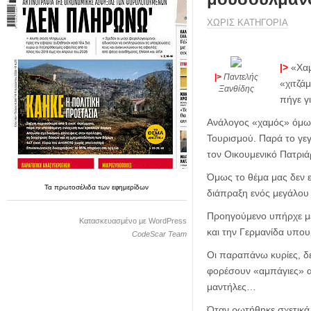
η
μ
ΧΩΡΊΣ ΚΑΤΗΓΟΡΊΑ
ε
ρ
ί
|>
«Χαμ
δ
|>
Παντελής
«χιτζά
α
Ξανθίδης
πήγε γ
Ανάλογος «χαμός» όμως 
Τουρισμού. Παρά το γεγ
τον Οικουμενικό Πατριά
Όμως το θέμα μας δεν εί
Τα
πρωτοσέλιδα
των
εφημερίδων
διάπραξη ενός μεγάλου
Προηγούμενο υπήρχε με 
Κατασκευασμένο με WordPress
και την Γερμανίδα υπο
CodeScar Team
Οι παραπάνω κυρίες, δ
φορέσουν «αμπάγιες» α
μαντήλες…
Όταν ρωτήθηκε σχετικά 