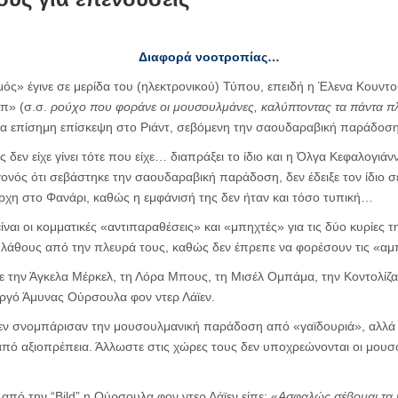
Διαφορά νοοτροπίας…
ός» έγινε σε μερίδα του (ηλεκτρονικού) Τύπου, επειδή η Έλενα Κουντ
μπ» (σ.σ.
ρούχο που φοράνε οι μουσουλμάνες, καλύπτοντας τα πάντα 
ια επίσημη επίσκεψη στο Ριάντ, σεβόμενη την σαουδαραβική παράδο
δεν είχε γίνει τότε που είχε… διαπράξει το ίδιο και η Όλγα Κεφαλογιά
ονός ότι σεβάστηκε την σαουδαραβική παράδοση, δεν έδειξε τον ίδιο 
ρχη στο Φανάρι, καθώς η εμφάνισή της δεν ήταν και τόσο τυπική…
ναι οι κομματικές «αντιπαραθέσεις» και «μπηχτές» για τις δύο κυρίες τ
 λάθους από την πλευρά τους, καθώς δεν έπρεπε να φορέσουν τις «αμ
την Άγκελα Μέρκελ, τη Λόρα Μπους, τη Μισέλ Ομπάμα, την Κοντολίζα 
υργό Άμυνας Ούρσουλα φον ντερ Λάϊεν.
εν σνομπάρισαν την μουσουλμανική παράδοση από «γαϊδουριά», αλλά
πό αξιοπρέπεια. Άλλωστε στις χώρες τους δεν υποχρεώνονται οι μουσο
από την “Bild” η Ούρσουλα φον ντερ Λάϊεν είπε: «
Ασφαλώς σέβομαι τα ή