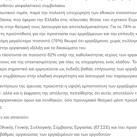
σθετου ασφαλιστικού συμβολαίου
 ιδιωτικού τομέα, παρά την πολυετή υποχώρηση των εθνικών ποσοστώ
άσεις που έφεραν την Ελλάδα στις τελευταίες θέσεις του σχετικού Ευρ
η στην θεσμική τους λειτουργία και αποτελεσματικότητα: Για το 74% οι
τη προϋπόθεση για την προστασία των εργαζόμενων και την επίτευξη
κόμη μεγαλύτερο ποσοστό (76%) θεωρεί ότι εργαζόμενος χωρίς συλλογι
την εργασιακή εξέλιξη και τα δικαιώματα του.
νοι τάσσονται σε ποσοστό 82% υπέρ της καθολικότητας ισχύος των εργ
νους και της επεκτασιμότητας για όλες τις επιχειρήσεις ενός κλάδου. Τ
αίτερα σημαντικό και ερμηνεύεται ως ένδειξη βαθιάς επίγνωσης των εργ
ν συμβάσεων στην κλαδική συγκρότηση και λειτουργιά του παραγωγικ
ντήσεων της έρευνας προκύπτει η υψηλή εμπιστοσύνη των εργαζομέν
 αλλά και η έκφραση της απόλυτης πεποίθησης ότι αυτές αποτελούν τ
 εργασιακών όρων και συνθηκών, όσο προνομιακό θεσμικό μέσο προώθ
ς.
ν και απαιτούν:
Εθνικής Γενικής Συλλογικής Σύμβασης Εργασίας (ΕΓΣΣΕ) και του προσ
οβάθμιες οργανώσεις των εργαζομένων και των εργοδοτών∙