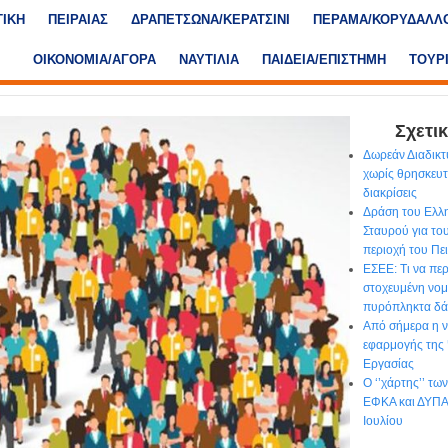
ΤΙΚΗ
ΠΕΙΡΑΙΑΣ
ΔΡΑΠΕΤΣΩΝΑ/ΚΕΡΑΤΣΙΝΙ
ΠΕΡΑΜΑ/ΚΟΡΥΔΑΛΛ
ΟΙΚΟΝΟΜΙΑ/ΑΓΟΡΑ
ΝΑΥΤΙΛΙΑ
ΠΑΙΔΕΙΑ/ΕΠΙΣΤΗΜΗ
ΤΟΥΡ
Σχετικ
Δωρεάν Διαδικτ
χωρίς θρησκευτι
διακρίσεις
Δράση του Ελλ
Σταυρού για το
περιοχή του Πε
ΕΣΕΕ: Τι να περ
στοχευμένη νομο
πυρόπληκτα δά
Από σήμερα η ν
εφαρμογής της
Εργασίας
Ο ‘’χάρτης’’ τ
ΕΦΚΑ και ΔΥΠΑ 
Ιουλίου