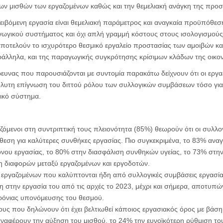
ων μισθών των εργαζομένων καθώς και την θεμελιακή ανάγκη της προστ
αμειβόμενη εργασία είναι θεμελιακή παράμετρος και αναγκαία προϋπόθε
ωγικού συστήματος και όχι απλή γραμμή κόστους στους ισολογισμούς 
αποτελούν το ισχυρότερο θεσμικό εργαλείο προστασίας των αμοιβών κα
ράλληλα, και της παραγωγικής συγκρότησης κρίσιμων κλάδων της οικον
ευνας που παρουσιάζονται με συντομία παρακάτω δείχνουν ότι οι εργαζ
λυτη επίγνωση του διττού ρόλου των συλλογικών συμβάσεων τόσο για
ικό σύστημα.
ζόμενοι στη συντριπτική τους πλειονότητα (85%) θεωρούν ότι οι συλλογ
ση για καλύτερες συνθήκες εργασίας. Πιο συγκεκριμένα, το 83% αναγ
όνου εργασίας, το 80% στην διασφάλιση συνθηκών υγείας, το 73% στη
η διαφορών μεταξύ εργαζομένων και εργοδοτών.
 εργαζομένων που καλύπτονται ήδη από συλλογικές συμβάσεις εργασίας
ση στην εργασία του από τις αρχές το 2023, μέχρι και σήμερα, αποτυπώ
ρόνιας υπονόμευσης του θεσμού.
υς που δηλώνουν ότι έχει βελτιωθεί κάποιος εργασιακός όρος με βάσ
ναφέρουν την αύξηση του μισθού, το 24% την ευνοϊκότερη ρύθμιση του