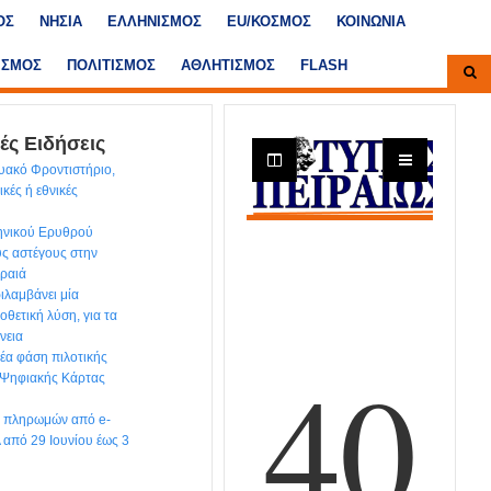
ΟΣ
ΝΗΣΙΑ
ΕΛΛΗΝΙΣΜΟΣ
ΕU/ΚΟΣΜΟΣ
ΚΟΙΝΩΝΙΑ
ΙΣΜΟΣ
ΠΟΛΙΤΙΣΜΟΣ
ΑΘΛΗΤΙΣΜΟΣ
FLASH
ές Ειδήσεις
υακό Φροντιστήριο,
κές ή εθνικές
ηνικού Ερυθρού
υς αστέγους στην
ιραιά
ιλαμβάνει μία
θετική λύση, για τα
νεια
έα φάση πιλοτικής
 Ψηφιακής Κάρτας
ων πληρωμών από e-
από 29 Ιουνίου έως 3