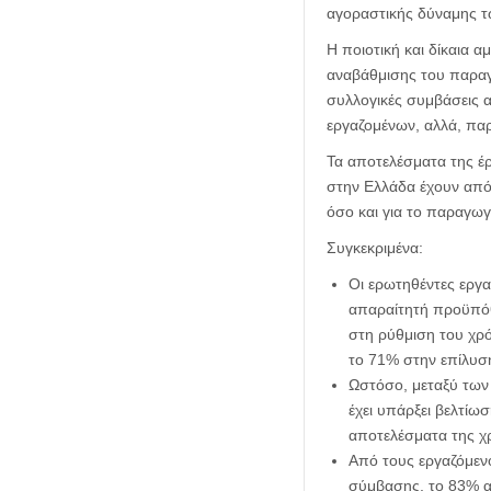
αγοραστικής δύναμης τ
Η ποιοτική και δίκαια 
αναβάθμισης του παραγ
συλλογικές συμβάσεις 
εργαζομένων, αλλά, πα
Τα αποτελέσματα της έρ
στην Ελλάδα έχουν από
όσο και για το παραγωγ
Συγκεκριμένα:
Οι ερωτηθέντες εργα
απαραίτητή προϋπόθε
στη ρύθμιση του χρ
το 71% στην επίλυσ
Ωστόσο, μεταξύ των
έχει υπάρξει βελτίω
αποτελέσματα της χ
Από τους εργαζόμενο
σύμβασης, το 83% α