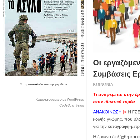
η
μ
ε
ρ
ί
δ
α
Οι εργαζόμεν
Συμβάσεις Ε
ΚΟΙΝΩΝΙΑ
Τα
πρωτοσέλιδα
των
εφημερίδων
Τι αναφέρεται στην έρ
Κατασκευασμένο με WordPress
στον ιδιωτικό τομέα
CodeScar Team
ΑΝΑΚΟΙΝΩΣΗ
|>
Η ΓΣΕΕ
κοινής γνώμης, που υλο
για την καταγραφή-μέτ
Η έρευνα διεξήχθη και 