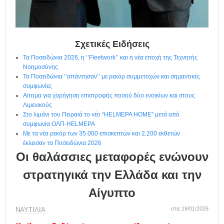
η
μ
ε
ρ
ί
Σχετικές Ειδήσεις
δ
Τα Ποσειδώνια 2026, η ‘’Fleetwork’’ και η νέα εποχή της Τεχνητής
α
Νοημοσύνης
Τα Ποσειδώνια ‘’απάντησαν’’ με ρεκόρ συμμετοχών και σημαντικές
συμφωνίες
Αίτημα για χορήγηση επιστροφής ποσού δύο ενοικίων και στους
Λιμενικούς
Στο λιμάνι του Πειραιά το νέο “HELMEPA HOME” μετά από
συμφωνία ΟΛΠ-HELMEPA
Με τα νέα ρεκόρ των 35.000 επισκεπτών και 2.200 εκθετών
έκλεισαν τα Ποσειδώνια 2026
Οι θαλάσσιες μεταφορές ενώνουν
στρατηγικά την Ελλάδα και την
Αίγυπτο
στις 19/01/2026
ΝΑΥΤΙΛΙΑ