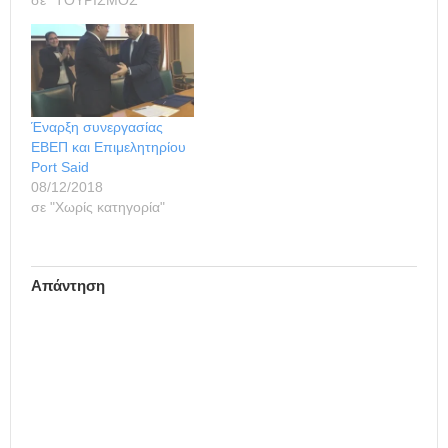
Αντώνης Καλούδης της
εκδηλώσεων, ο
Ένωσης Εφοπλιστών
Πρωθυπουργός
Κρουαζιερόπλοιων σε
αναμένεται να
συνάντηση για τα
πραγματοποιήσει διμερείς
ζητήματα του κλάδου της
συναντήσεις με τον
κρουαζιέρας που
πρόεδρο της Αιγύπτου
Έναρξη συνεργασίας
πραγματοποιήθηκε στο
Αμπντέλ Φατάχ αλ Σίσι,
ΕΒΕΠ και Επιμελητηρίου
υπουργείο Ναυτιλίας &
τον πρόεδρο της Γαλλίας
Port Said
Νησιωτικής Πολιτικής,…
Φρανσουά Ολάντ και τον
08/12/2018
Πρωθυπουργό της…
σε "Χωρίς κατηγορία"
Απάντηση