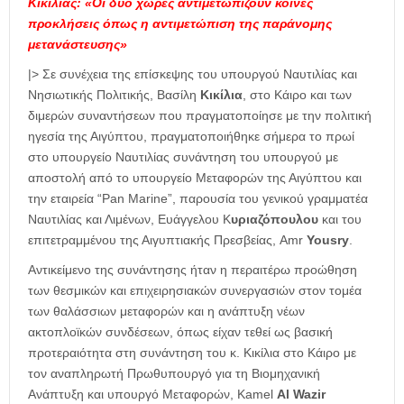
Κικίλιας: «Οι δύο χώρες αντιμετωπίζουν κοινές
προκλήσεις όπως η αντιμετώπιση της παράνομης
μετανάστευσης»
|> Σε συνέχεια της επίσκεψης του υπουργού Ναυτιλίας και
Νησιωτικής Πολιτικής, Βασίλη
Κικίλια
, στο Κάιρο και των
διμερών συναντήσεων που πραγματοποίησε με την πολιτική
ηγεσία της Αιγύπτου, πραγματοποιήθηκε σήμερα το πρωί
στο υπουργείο Ναυτιλίας συνάντηση του υπουργού με
αποστολή από το υπουργείο Μεταφορών της Αιγύπτου και
την εταιρεία “Pan Marine”, παρουσία του γενικού γραμματέα
Ναυτιλίας και Λιμένων, Ευάγγελου Κ
υριαζόπουλου
και του
επιτετραμμένου της Αιγυπτιακής Πρεσβείας, Amr
Yousry
.
Αντικείμενο της συνάντησης ήταν η περαιτέρω προώθηση
των θεσμικών και επιχειρησιακών συνεργασιών στον τομέα
των θαλάσσιων μεταφορών και η ανάπτυξη νέων
ακτοπλοϊκών συνδέσεων, όπως είχαν τεθεί ως βασική
προτεραιότητα στη συνάντηση του κ. Κικίλια στο Κάιρο με
τον αναπληρωτή Πρωθυπουργό για τη Βιομηχανική
Ανάπτυξη και υπουργό Μεταφορών, Kamel
Al Wazir