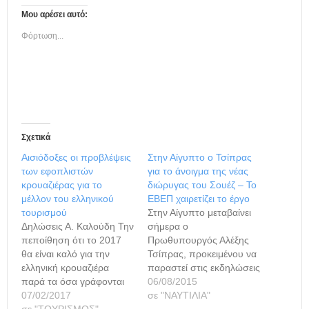
Μου αρέσει αυτό:
Φόρτωση...
Σχετικά
Αισιόδοξες οι προβλέψεις
Στην Αίγυπτο ο Τσίπρας
των εφοπλιστών
για το άνοιγμα της νέας
κρουαζιέρας για το
διώρυγας του Σουέζ – Το
μέλλον του ελληνικού
ΕΒΕΠ χαιρετίζει το έργο
τουρισμού
Στην Αίγυπτο μεταβαίνει
Δηλώσεις Α. Καλούδη Την
σήμερα ο
πεποίθηση ότι το 2017
Πρωθυπουργός Αλέξης
θα είναι καλό για την
Τσίπρας, προκειμένου να
ελληνική κρουαζιέρα
παραστεί στις εκδηλώσεις
παρά τα όσα γράφονται
για τα εγκαίνια της νέας
06/08/2015
σε μερίδα του Τύπου από
07/02/2017
διώρυγας του Σουέζ. Στο
σε "ΝΑΥΤΙΛΙΑ"
μη ειδικούς, τόνισε ο
σε "ΤΟΥΡΙΣΜΟΣ"
περιθώριο των