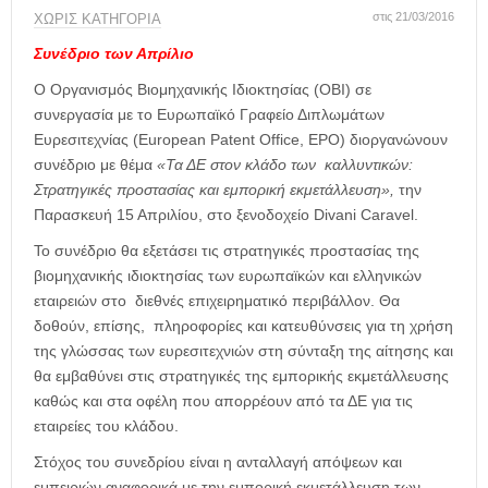
η
στις 21/03/2016
ΧΩΡΊΣ ΚΑΤΗΓΟΡΊΑ
μ
ε
Συνέδριο των Απρίλιο
ρ
Ο Οργανισμός Βιομηχανικής Ιδιοκτησίας (ΟΒΙ) σε
ί
δ
συνεργασία με το Ευρωπαϊκό Γραφείο Διπλωμάτων
α
Ευρεσιτεχνίας (European Patent Office, EPO) διοργανώνουν
συνέδριο με θέμα
«Τα ΔΕ στον κλάδο των καλλυντικών:
Στρατηγικές προστασίας και εμπορική εκμετάλλευση»,
την
Παρασκευή 15 Απριλίου, στο ξενοδοχείο Divani Caravel.
Το συνέδριο θα εξετάσει τις στρατηγικές προστασίας της
βιομηχανικής ιδιοκτησίας των ευρωπαϊκών και ελληνικών
εταιρειών στο διεθνές επιχειρηματικό περιβάλλον. Θα
δοθούν, επίσης, πληροφορίες και κατευθύνσεις για τη χρήση
της γλώσσας των ευρεσιτεχνιών στη σύνταξη της αίτησης και
θα εμβαθύνει στις στρατηγικές της εμπορικής εκμετάλλευσης
καθώς και στα οφέλη που απορρέουν από τα ΔΕ για τις
εταιρείες του κλάδου.
Στόχος του συνεδρίου είναι η ανταλλαγή απόψεων και
εμπειριών αναφορικά με την εμπορική εκμετάλλευση των