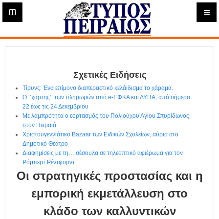
Η
μ
ε
Τύπος
ρ
ή
Πειραιώς - Ενημέρωση
σ
ι
Σχετικές Ειδήσεις
α
Δ
Τίρυνς: Ένα επίμονο διαπεραστικό κελάιδισμα το χάραμα.
ι
Ο ‘’χάρτης’’ των πληρωμών από e-ΕΦΚΑ και ΔΥΠΑ, από σήμερα
α
22 έως τις 24 Δεκεμβρίου
δ
Με λαμπρότητα ο εορτασμός του Πολιούχου Αγίου Σπυρίδωνος
στον Πειραιά
ι
Χριστουγεννιάτικο Bazaar των Ειδικών Σχολείων, αύριο στο
κ
Δημοτικό Θέατρο
τ
Διαφημίσεις με τη… σέσουλα σε τηλεοπτικό αφιέρωμα για τον
υ
Ρόμπερτ Ρέντφορντ
α
Οι στρατηγικές προστασίας και η
κ
ή
εμπορική εκμετάλλευση στο
Ε
κλάδο των καλλυντικών
φ