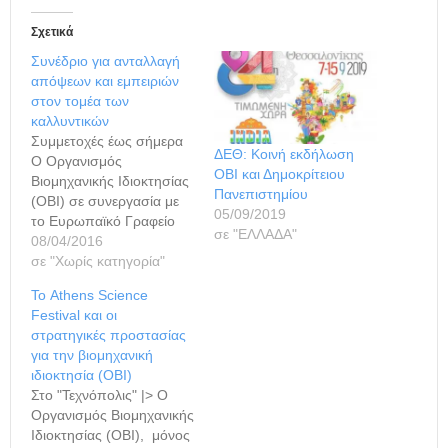
Σχετικά
Συνέδριο για ανταλλαγή
απόψεων και εμπειριών
στον τομέα των
καλλυντικών
Συμμετοχές έως σήμερα
ΔΕΘ: Κοινή εκδήλωση
Ο Οργανισμός
ΟΒΙ και Δημοκρίτειου
Βιομηχανικής Ιδιοκτησίας
Πανεπιστημίου
(ΟΒΙ) σε συνεργασία με
05/09/2019
το Ευρωπαϊκό Γραφείο
σε "ΕΛΛΑΔΑ"
Διπλωμάτων
08/04/2016
Ευρεσιτεχνίας (European
σε "Χωρίς κατηγορία"
Patent Office, EPO)
Το Athens Science
διοργανώνουν την
Festival και οι
Παρασκευή 15 Απριλίου
στρατηγικές προστασίας
συνέδριο με θέμα «Τα ΔΕ
για την βιομηχανική
στον κλάδο των
ιδιοκτησία (ΟΒΙ)
καλλυντικών: Στρατηγικές
Στο "Τεχνόπολις" |> Ο
προστασίας και εμπορική
Οργανισμός Βιομηχανικής
εκμετάλλευση». Το
Ιδιοκτησίας (ΟΒΙ), μόνος
συνέδριο, που θα