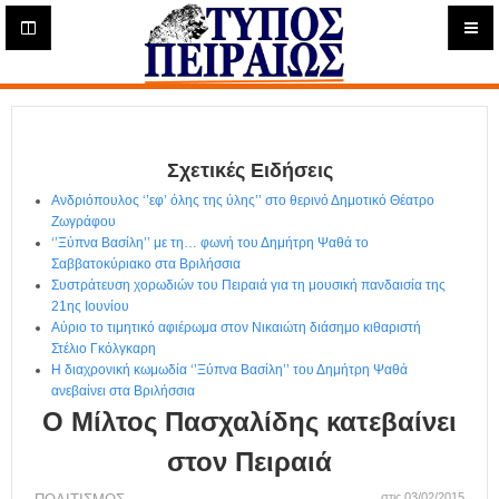
Η
μ
ε
Τύπος
ρ
ή
Πειραιώς - Ενημέρωση
σ
ι
Σχετικές Ειδήσεις
α
Δ
Ανδριόπουλος ‘’εφ’ όλης της ύλης’’ στο θερινό Δημοτικό Θέατρο
ι
Ζωγράφου
α
‘’Ξύπνα Βασίλη’’ με τη… φωνή του Δημήτρη Ψαθά το
δ
Σαββατοκύριακο στα Βριλήσσια
Συστράτευση χορωδιών του Πειραιά για τη μουσική πανδαισία της
ι
21ης Ιουνίου
κ
Αύριο το τιμητικό αφιέρωμα στον Νικαιώτη διάσημο κιθαριστή
τ
Στέλιο Γκόλγκαρη
υ
Η διαχρονική κωμωδία ‘’Ξύπνα Βασίλη’’ του Δημήτρη Ψαθά
α
ανεβαίνει στα Βριλήσσια
κ
Ο Μίλτος Πασχαλίδης κατεβαίνει
ή
Ε
στον Πειραιά
φ
στις 03/02/2015