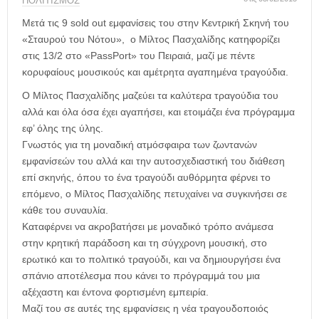
η
ΠΟΛΙΤΙΣΜΟΣ
μ
Μετά τις 9 sold out εμφανίσεις του στην Κεντρική Σκηνή του
ε
«Σταυρού του Νότου», ο Μίλτος Πασχαλίδης κατηφορίζει
ρ
στις 13/2 στο «PassPort» του Πειραιά, μαζί με πέντε
ί
κορυφαίους μουσικούς και αμέτρητα αγαπημένα τραγούδια.
δ
α
Ο Μίλτος Πασχαλίδης μαζεύει τα καλύτερα τραγούδια του
αλλά και όλα όσα έχει αγαπήσει, και ετοιμάζει ένα πρόγραμμα
εφ’ όλης της ύλης.
Γνωστός για τη μοναδική ατμόσφαιρα των ζωντανών
εμφανίσεών του αλλά και την αυτοσχεδιαστική του διάθεση
επί σκηνής, όπου το ένα τραγούδι αυθόρμητα φέρνει το
επόμενο, ο Μίλτος Πασχαλίδης πετυχαίνει να συγκινήσει σε
κάθε του συναυλία.
Καταφέρνει να ακροβατήσει με μοναδικό τρόπο ανάμεσα
στην κρητική παράδοση και τη σύγχρονη μουσική, στο
ερωτικό και το πολιτικό τραγούδι, και να δημιουργήσει ένα
σπάνιο αποτέλεσμα που κάνει το πρόγραμμά του μια
αξέχαστη και έντονα φορτισμένη εμπειρία.
Μαζί του σε αυτές της εμφανίσεις η νέα τραγουδοποιός