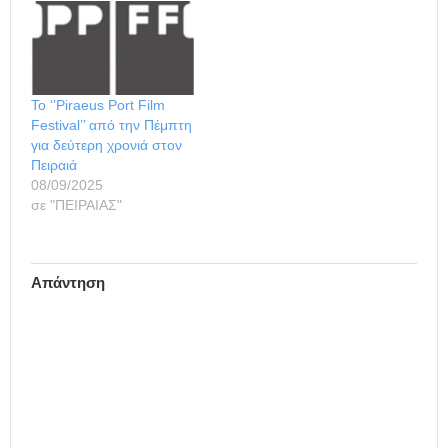
28/5) είναι το ακόλουθο:
09.30-17.00 Ναυτικός
Όμιλος Ελλάδος,
ξενάγηση 10.00 Επίδειξη
θαλασσίων αθλημάτων &
Το ‘’Piraeus Port Film
όρθιας
Festival’’ από την Πέμπτη
σανιδοκωπηλασίας (sup),
για δεύτερη χρονιά στον
στο Μικρολίμανο.
Πειραιά
Διοργάνωση Ο.Π.Α.Ν.
08/09/2025
10.00 Επίδειξη
σε "ΠΕΙΡΑΙΑΣ"
ιστιοπλοϊκών…
Απάντηση