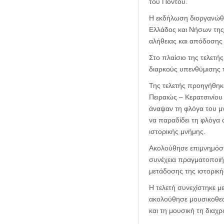
του Πόντου.
Η εκδήλωση διοργανώθη
Ελλάδος και Νήσων της
αλήθειας και απόδοσης 
Στο πλαίσιο της τελετή
διαρκούς υπενθύμισης 
Της τελετής προηγήθηκ
Πειραιώς – Κερατσινίο
άναψαν τη φλόγα του μ
να παραδίδει τη φλόγα 
ιστορικής μνήμης.
Ακολούθησε επιμνημόσ
συνέχεια πραγματοποιήθ
μετάδοσης της ιστορικ
Η τελετή συνεχίστηκε 
ακολούθησε μουσικοθεα
και τη μουσική τη διαχ