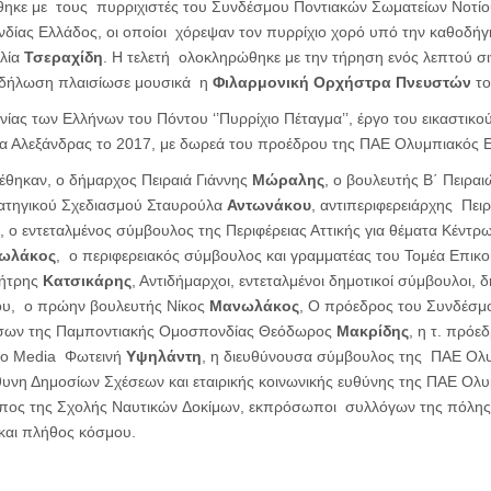
ηκε με τους πυρριχιστές του Συνδέσμου Ποντιακών Σωματείων Νοτίο
ίας Ελλάδος, οι οποίοι χόρεψαν τον πυρρίχιο χορό υπό την καθοδή
Ηλία
Τσεραχίδη
. Η τελετή ολοκληρώθηκε με την τήρηση ενός λεπτού σι
κδήλωση πλαισίωσε μουσικά η
Φιλαρμονική Ορχήστρα Πνευστών
το
νίας των Ελλήνων του Πόντου ‘’Πυρρίχιο Πέταγμα’’, έργο του εικαστικ
ία Αλεξάνδρας το 2017, με δωρεά του προέδρου της ΠΑΕ Ολυμπιακός
θηκαν, ο δήμαρχος Πειραιά Γιάννης
Μώραλης
, ο βουλευτής Β΄ Πειρα
ρατηγικού Σχεδιασμού Σταυρούλα
Αντωνάκου
, αντιπεριφερειάρχης Πει
, ο εντεταλμένος σύμβουλος της Περιφέρειας Αττικής για θέματα Κέντρων
ωλάκος
, ο περιφερειακός σύμβουλος και γραμματέας του Τομέα Επικ
μήτρης
Κατσικάρης
, Αντιδήμαρχοι, εντεταλμένοι δημοτικοί σύμβουλοι, 
ου, ο πρώην βουλευτής Νίκος
Μανωλάκος
, Ο πρόεδρος του Συνδέσμ
ήσων της Παμποντιακής Ομοσπονδίας Θεόδωρος
Mακρίδης
, η τ. πρόε
Ego Media Φωτεινή
Υψηλάντη
, η διευθύνουσα σύμβουλος της ΠΑΕ Ολ
θυνη Δημοσίων Σχέσεων και εταιρικής κοινωνικής ευθύνης της ΠΑΕ Ολ
ος της Σχολής Ναυτικών Δοκίμων, εκπρόσωποι συλλόγων της πόλης,
και πλήθος κόσμου.