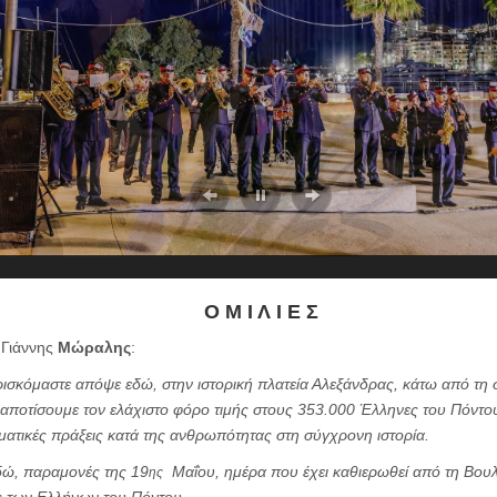
Ο Μ Ι Λ Ι Ε Σ
 Γιάννης
Μώραλης
:
ισκόμαστε απόψε εδώ, στην ιστορική πλατεία Αλεξάνδρας, κάτω από τη 
 αποτίσουμε τον ελάχιστο φόρο τιμής στους 353.000 Έλληνες του Πόντου
ηματικές πράξεις κατά της ανθρωπότητας στη σύγχρονη ιστορία.
δώ, παραμονές της 19
Μαΐου, ημέρα που έχει καθιερωθεί από τη Βο
ης
ς των Ελλήνων του Πόντου.