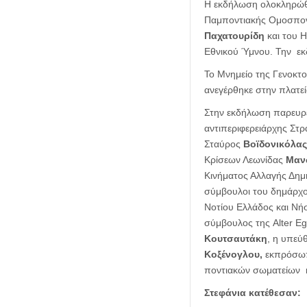
Η εκδήλωση ολοκληρώθ
Παμποντιακής Ομοσπονδ
Παχατουρίδη
και του 
Εθνικού Ύμνου. Την ε
Το Μνημείο της Γενοκτο
ανεγέρθηκε στην πλατε
Στην εκδήλωση παρευρέ
αντιπεριφερειάρχης Στ
Σταύρος
Βοϊδονικόλας
Κρίσεων Λεωνίδας
Μαν
Κινήματος Αλλαγής Δη
σύμβουλοι του δημάρχ
Νοτίου Ελλάδος και Ν
σύμβουλος της Alter 
Κουτσαυτάκη
, η υπεύ
Κοξένογλου,
εκπρόσωπ
ποντιακών σωματείων 
Στεφάνια κατέθεσαν: