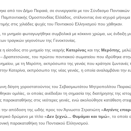
κε από τον Δήμο Πειραιά, σε συνεργασία με τον Σύνδεσμο Ποντιακών
 Παμποντιακής Ομοσπονδίας Ελλάδος, στέλνοντας ένα ισχυρό μήνυμα 
τιμής στις χιλιάδες ψυχές του Ποντιακού Ελληνισμού που χάθηκαν.
ς, το μνημείο φωταγωγήθηκε συμβολικά με κόκκινο χρώμα, ως ένδειξη 
των τραγικών γεγονότων της Γενοκτονίας.
ε η είσοδος στο μνημείο της νεαρής
Κατερίνας
και της
Μερόπης
, μελ
υ – Δραπετσώνας, του πρώτου ποντιακού σωματείου που ιδρύθηκε στην
νημείου, με τη Μερόπη, εκπρόσωπο της γενιάς που κράτησε ζωντανές τ
στην Κατερίνα, εκπρόσωπο της νέας γενιάς, η οποία αναλαμβάνει την 
υνη δέηση χοροστατούντος του Σεβασμιωτάτου Μητροπολίτου Πειραιώ
ηκαν ομιλίες, οι οποίες ανέδειξαν τη σημασία της διατήρησης της ιστο
ής παρακαταθήκης στις νεότερες γενιές, ενώ ακολούθησε κατάθεση στε
με την απόδοση της ωδής προς τον Άγνωστο Στρατιώτη «
Αητέντς επαρ
τρικό δρώμενο με τίτλο «
Δεν ξεχνώ… Θυμάμαι και τιμώ
», το οποίο 
ρονική παρακαταθήκη του Ποντιακού Ελληνισμού.