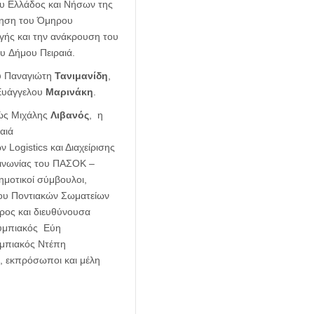
υ Ελλάδος και Νήσων της
γηση του Όμηρου
γής και την ανάκρουση του
υ Δήμου Πειραιά.
ού Παναγιώτη
Τανιμανίδη
,
 Ευάγγελου
Μαρινάκη
.
ιώς Μιχάλης
Λιβανός
, η
ραιά
 Logistics και Διαχείρισης
οινωνίας του ΠΑΣΟΚ –
δημοτικοί σύμβουλοι,
ου Ποντιακών Σωματείων
δρος και διευθύνουσα
υμπιακός Εύη
υμπιακός Ντέπη
 εκπρόσωποι και μέλη