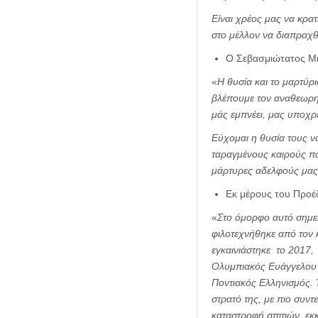
Είναι χρέος μας να κρα
στο μέλλον να διαπραχ
Ο Σεβασμιώτατος Μη
«
Η θυσία και το μαρτύ
βλέπουμε τον αναθεωρητ
μάς εμπνέει, μας υποχρ
Εύχομαι η θυσία τους να
ταραγμένους καιρούς π
μάρτυρες αδελφούς μας 
Εκ μέρους του Προέ
«
Στο όμορφο αυτό σημεί
φιλοτεχνήθηκε από τον 
εγκαινιάστηκε το 2017
Ολυμπιακός Ευάγγελου Μ
Ποντιακός Ελληνισμός. 
στρατό της, με πιο συν
καταστροφή σπιτιών, εκ