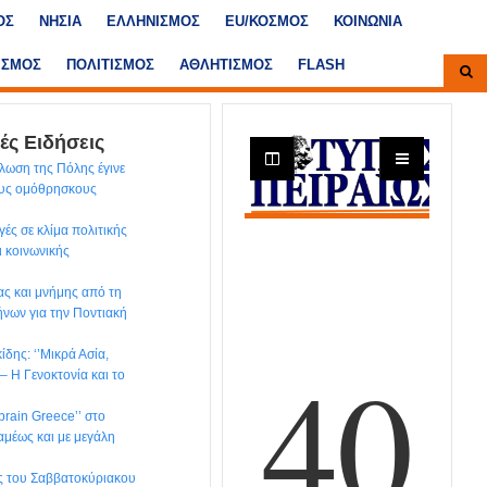
ΟΣ
ΝΗΣΙΑ
ΕΛΛΗΝΙΣΜΟΣ
ΕU/ΚΟΣΜΟΣ
ΚΟΙΝΩΝΙΑ
ΙΣΜΟΣ
ΠΟΛΙΤΙΣΜΟΣ
ΑΘΛΗΤΙΣΜΟΣ
FLASH
ές Ειδήσεις
λωση της Πόλης έγινε
ους ομόθρησκους
ές σε κλίμα πολιτικής
ι κοινωνικής
ς και μνήμης από τη
νων για την Ποντιακή
δης: ‘’Μικρά Ασία,
– H Γενοκτονία και το
brain Greece’’ στο
αμέως και με μεγάλη
ις του Σαββατοκύριακου