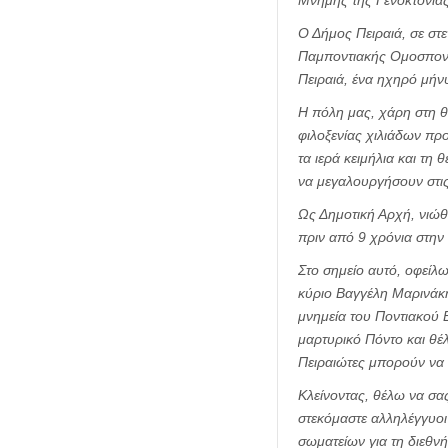
Ο Δήμος Πειραιά, σε στ
Παμποντιακής Ομοσπονδί
Πειραιά, ένα ηχηρό μήν
Η πόλη μας, χάρη στη θ
φιλοξενίας χιλιάδων πρ
τα ιερά κειμήλια και τη
να μεγαλουργήσουν στις
Ως Δημοτική Αρχή, νιώθ
πριν από 9 χρόνια στην
Στο σημείο αυτό, οφείλ
κύριο Βαγγέλη Μαρινάκη
μνημεία του Ποντιακού 
μαρτυρικό Πόντο και θέ
Πειραιώτες μπορούν να 
Κλείνοντας, θέλω να σα
στεκόμαστε αλληλέγγυοι 
σωματείων για τη διεθν