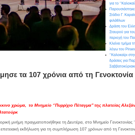
για το ‘’Καλοκα
Παρουσιάστηκε 
Στάδιο Γ. Καραϊ
φιλάθλων
Δράση του Ελλ
Σταυρού για το
περιοχή του Πε
Κλείνει τμήμα 
λόγω του Pirae
‘’Καλοκαίρι στη
δράσεις για Πα
Σαββατοκύριακ
ίμησε τα 107 χρόνια από τη Γενοκτονί
ινο χρώμα, το Μνημείο ‘’Πυρρίχιο Πέταγμα’’ της πλατείας Αλεξά
Ατατούρκ
ορική μνήμη πραγματοποιήθηκε τη Δευτέρα, στο Μνημείο Γενοκτονίας ‘
η επετειακή εκδήλωση για τη συμπλήρωση 107 χρόνων από τη Γενοκτο