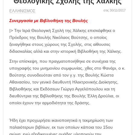
Θεολογικής Σχολής της Χάλκης
η
μ
στις 30/11/2017
ΕΛΛΗΝΙΣΜΟΣ
ε
ρ
Συνεργασία με Βιβλιοθήκη της Βουλής
ί
|> Την Ιερά Θεολογική Σχολή της Χάλκης επισκέφθηκε ο
δ
Πρόεδρος της Βουλής Νικόλαος Βούτσης, ο οποίος
α
ξεναγήθηκε στους χώρους της Σχολής, στις αίθουσες
διδασκαλίας αλλά και στην ιστορική Βιβλιοθήκη της Χάλκης.
Στην επίσκεψη, που πραγματοποιήθηκε σε συνέχεια της
υπογραφής του μνημονίου συμφωνίας, χθες στο Φανάρι, ο κ.
Βούτσης συνοδευόταν από τον γ.γ. της Βουλής Κώστα
Αθανασίου, τον γενικό διευθυντή Ηλεκτρονικής Διοίκησης,
Βιβλιοθήκης και Εκδόσεων Γιώργο Αγγελόπουλου και τη
διευθύντρια της Βιβλιοθήκης της Βουλής Έλλη Δρούλια, οι
οποίοι έχουν την αρμοδιότητα της δράσης.
Ήδη έχει προχωρήσει ικανοποιητικά η τεκμηρίωση των
παλαιότερων βιβλίων, εκ των οποίων κάποια του 15ου
αιώνα, ενώ εξειδικευμένες ομάδες υλοποιούν την