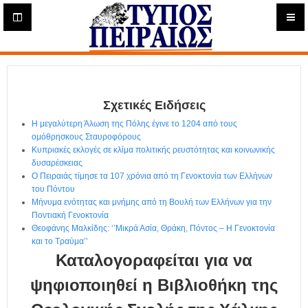
Η
μ
ε
Τύπος
ρ
ή
Πειραιώς - Ενημέρωση
σ
ι
Σχετικές Ειδήσεις
α
Δ
Η μεγαλύτερη Άλωση της Πόλης έγινε το 1204 από τους
ι
ομόθρησκους Σταυροφόρους
α
Κυπριακές εκλογές σε κλίμα πολιτικής ρευστότητας και κοινωνικής
δ
δυσαρέσκειας
Ο Πειραιάς τίμησε τα 107 χρόνια από τη Γενοκτονία των Ελλήνων
ι
του Πόντου
κ
Μήνυμα ενότητας και μνήμης από τη Βουλή των Ελλήνων για την
τ
Ποντιακή Γενοκτονία
υ
Θεοφάνης Μαλκίδης: ‘’Μικρά Ασία, Θράκη, Πόντος – H Γενοκτονία
α
και το Τραύμα’’
κ
Καταλογοραφείται για να
ή
Ε
ψηφιοποιηθεί η Βιβλιοθήκη της
φ