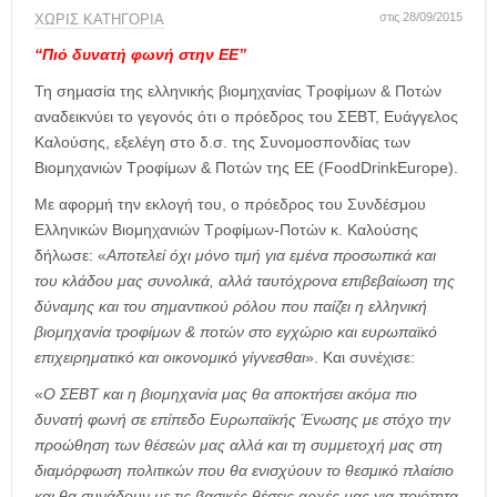
η
στις 28/09/2015
ΧΩΡΊΣ ΚΑΤΗΓΟΡΊΑ
μ
ε
“Πιό δυνατή φωνή στην ΕΕ”
ρ
Τη σημασία της ελληνικής βιομηχανίας Τροφίμων & Ποτών
ί
δ
αναδεικνύει το γεγονός ότι ο πρόεδρος του ΣΕΒΤ, Ευάγγελος
α
Καλούσης, εξελέγη στο δ.σ. της Συνομοσπονδίας των
Βιομηχανιών Τροφίμων & Ποτών της ΕΕ (FoodDrinkEurope).
Με αφορμή την εκλογή του, ο πρόεδρος του Συνδέσμου
Ελληνικών Βιομηχανιών Τροφίμων-Ποτών κ. Καλούσης
δήλωσε: «
Αποτελεί όχι μόνο τιμή για εμένα προσωπικά και
του κλάδου μας συνολικά, αλλά ταυτόχρονα επιβεβαίωση της
δύναμης και του σημαντικού ρόλου που παίζει η ελληνική
βιομηχανία τροφίμων & ποτών στο εγχώριο και ευρωπαϊκό
επιχειρηματικό και οικονομικό γίγνεσθαι
». Και συνέχισε:
«
Ο ΣΕΒΤ και η βιομηχανία μας θα αποκτήσει ακόμα πιο
δυνατή φωνή σε επίπεδο Ευρωπαϊκής Ένωσης με στόχο την
προώθηση των θέσεών μας αλλά και τη συμμετοχή μας στη
διαμόρφωση πολιτικών που θα ενισχύουν το θεσμικό πλαίσιο
και θα συνάδουν με τις βασικές θέσεις αρχές μας για ποιότητα,