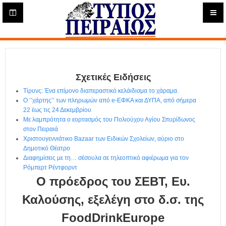
Η
μ
ε
Τύπος
ρ
ή
Πειραιώς - Ενημέρωση
σ
ι
Σχετικές Ειδήσεις
α
Δ
Τίρυνς: Ένα επίμονο διαπεραστικό κελάιδισμα το χάραμα.
ι
Ο ‘’χάρτης’’ των πληρωμών από e-ΕΦΚΑ και ΔΥΠΑ, από σήμερα
α
22 έως τις 24 Δεκεμβρίου
δ
Με λαμπρότητα ο εορτασμός του Πολιούχου Αγίου Σπυρίδωνος
στον Πειραιά
ι
Χριστουγεννιάτικο Bazaar των Ειδικών Σχολείων, αύριο στο
κ
Δημοτικό Θέατρο
τ
Διαφημίσεις με τη… σέσουλα σε τηλεοπτικό αφιέρωμα για τον
υ
Ρόμπερτ Ρέντφορντ
α
Ο πρόεδρος του ΣΕΒΤ, Ευ.
κ
ή
Καλούσης, εξελέγη στο δ.σ. της
Ε
FοοdDrinkEurope
φ