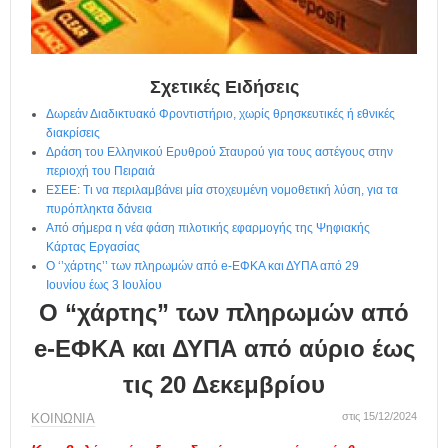
η
μ
ε
ρ
ί
Σχετικές Ειδήσεις
δ
Δωρεάν Διαδικτυακό Φροντιστήριο, χωρίς θρησκευτικές ή εθνικές
α
διακρίσεις
Δράση του Ελληνικού Ερυθρού Σταυρού για τους αστέγους στην
περιοχή του Πειραιά
ΕΣΕΕ: Τι να περιλαμβάνει μία στοχευμένη νομοθετική λύση, για τα
πυρόπληκτα δάνεια
Από σήμερα η νέα φάση πιλοτικής εφαρμογής της Ψηφιακής
Κάρτας Εργασίας
Ο ‘’χάρτης’’ των πληρωμών από e-ΕΦΚΑ και ΔΥΠΑ από 29
Ιουνίου έως 3 Ιουλίου
Ο “χάρτης” των πληρωμών από
e-ΕΦΚΑ και ΔΥΠΑ από αύριο έως
τις 20 Δεκεμβρίου
στις 15/12/2024
ΚΟΙΝΩΝΙΑ