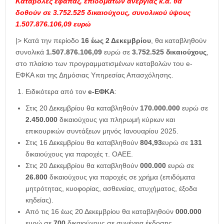
Καταβολές εφάπαξ, επιδομάτων ανεργίας κ.ά. θα
δοθούν σε 3.752.525 δικαιούχους, συνολικού ύψους
1.507.876.106,09 ευρώ
|> Κατά την περίοδο
16 έως 2 Δεκεμβρίου
, θα καταβληθούν
συνολικά
1.507.876.106,09
ευρώ σε
3.752.525 δικαιούχους
,
στο πλαίσιο των προγραμματισμένων καταβολών του e-
ΕΦΚΑ και της Δημόσιας Υπηρεσίας Απασχόλησης.
Ειδικότερα από τον
e-ΕΦΚΑ
:
Στις 20 Δεκεμβρίου θα καταβληθούν
170.000.000
ευρώ σε
2.450.000
δικαιούχους για πληρωμή κύριων και
επικουρικών συντάξεων μηνός Ιανουαρίου 2025.
Στις 16 Δεκεμβρίου θα καταβληθούν
804,93
ευρώ σε
131
δικαιούχους για παροχές τ. ΟΑΕΕ.
Στις 20 Δεκεμβρίου θα καταβληθούν
000.000
ευρώ σε
26.800
δικαιούχους για παροχές σε χρήμα (επιδόματα
μητρότητας, κυοφορίας, ασθενείας, ατυχήματος, έξοδα
κηδείας).
Από τις 16 έως 20 Δεκεμβρίου θα καταβληθούν
000.000
ευρώ σε
700
δικαιούχους σε συνέχεια έκδοσης