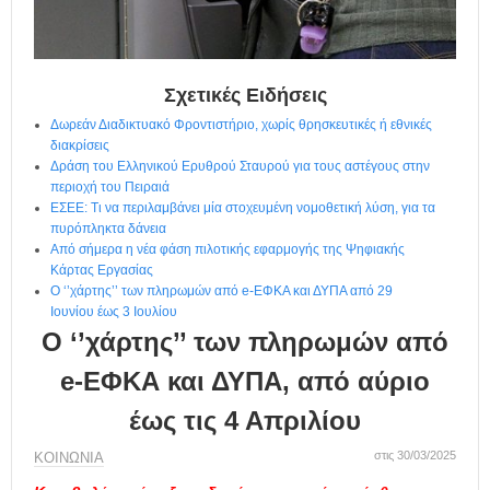
η
μ
ε
ρ
ί
Σχετικές Ειδήσεις
δ
Δωρεάν Διαδικτυακό Φροντιστήριο, χωρίς θρησκευτικές ή εθνικές
α
διακρίσεις
Δράση του Ελληνικού Ερυθρού Σταυρού για τους αστέγους στην
περιοχή του Πειραιά
ΕΣΕΕ: Τι να περιλαμβάνει μία στοχευμένη νομοθετική λύση, για τα
πυρόπληκτα δάνεια
Από σήμερα η νέα φάση πιλοτικής εφαρμογής της Ψηφιακής
Κάρτας Εργασίας
Ο ‘’χάρτης’’ των πληρωμών από e-ΕΦΚΑ και ΔΥΠΑ από 29
Ιουνίου έως 3 Ιουλίου
Ο ‘’χάρτης’’ των πληρωμών από
e-ΕΦΚΑ και ΔΥΠΑ, από αύριο
έως τις 4 Απριλίου
στις 30/03/2025
ΚΟΙΝΩΝΙΑ