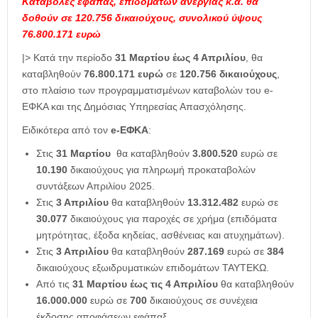
Καταβολές εφάπαξ, επιδομάτων ανεργίας κ.ά. θα
δοθούν σε 120.756 δικαιούχους, συνολικού ύψους
76.800.171 ευρώ
|> Κατά την περίοδο
31 Μαρτίου έως 4 Απριλίου
, θα
καταβληθούν
76.800.171 ευρώ
σε
120.756 δικαιούχους
,
στο πλαίσιο των προγραμματισμένων καταβολών του e-
ΕΦΚΑ και της Δημόσιας Υπηρεσίας Απασχόλησης.
Ειδικότερα από τον
e-ΕΦΚΑ
:
Στις
31 Μαρτίου
θα καταβληθούν
3.800.520
ευρώ σε
10.190
δικαιούχους για πληρωμή προκαταβολών
συντάξεων Απριλίου 2025.
Στις
3 Απριλίου
θα καταβληθούν
13.312.482
ευρώ σε
30.077
δικαιούχους για παροχές σε χρήμα (επιδόματα
μητρότητας, έξοδα κηδείας, ασθένειας και ατυχημάτων).
Στις
3 Απριλίου
θα καταβληθούν
287.169
ευρώ σε
384
δικαιούχους εξωιδρυματικών επιδομάτων ΤΑΥΤΕΚΩ.
Από τις
31 Μαρτίου έως τις 4 Απριλίου
θα καταβληθούν
16.000.000
ευρώ σε
700
δικαιούχους σε συνέχεια
έκδοσης αποφάσεων εφάπαξ.