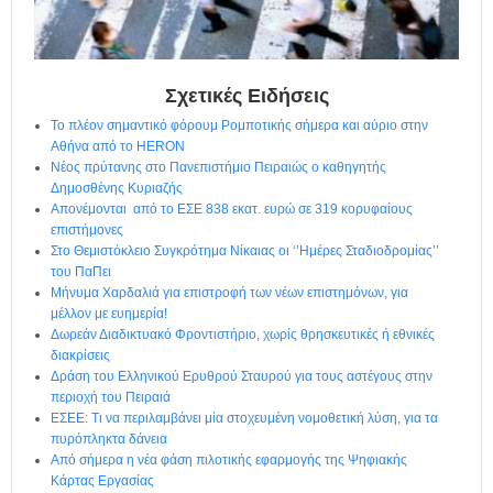
η
μ
ε
ρ
ί
Σχετικές Ειδήσεις
δ
Το πλέον σημαντικό φόρουμ Ρομποτικής σήμερα και αύριο στην
α
Αθήνα από το HERON
Νέος πρύτανης στο Πανεπιστήμιο Πειραιώς ο καθηγητής
Δημοσθένης Κυριαζής
Απονέμονται από το ΕΣΕ 838 εκατ. ευρώ σε 319 κορυφαίους
επιστήμονες
Στο Θεμιστόκλειο Συγκρότημα Νίκαιας οι ‘’Ημέρες Σταδιοδρομίας’’
του ΠαΠει
Μήνυμα Χαρδαλιά για επιστροφή των νέων επιστημόνων, για
μέλλον με ευημερία!
Δωρεάν Διαδικτυακό Φροντιστήριο, χωρίς θρησκευτικές ή εθνικές
διακρίσεις
Δράση του Ελληνικού Ερυθρού Σταυρού για τους αστέγους στην
περιοχή του Πειραιά
ΕΣΕΕ: Τι να περιλαμβάνει μία στοχευμένη νομοθετική λύση, για τα
πυρόπληκτα δάνεια
Από σήμερα η νέα φάση πιλοτικής εφαρμογής της Ψηφιακής
Κάρτας Εργασίας