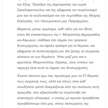
την Εξοχ. Πρόεδρο της Δημοκρατίας την κυρία
Σακελλαροπούλου και της εξέφρασα τον συγκλονισμό
μου και τα συλλυπητήρια και την συμπάθεια της Μητρός
Εκκλησίας, του Οικουμενικού μας Πατριαρχείου.
Μερικούς μήνες αργότερα, καθ’ οδόν για τον Βόλο,
όπου θα επισκεπτόμουν την Ι. Μητρόπολη Δημητριάδος
και Αλμυρού, στάθηκα στο σημείο του τραγικού
δυστυχήματος και έψαλα τρισάγιο για τα θύματα, και
εξέφρασα τα συλλυπητήριά μου διά ζώσης σε συγγενείς
κάποιων εκ των θυμάτων. Ήταν μαζί μου και ο
ιερώτατος Μητροπολίτης Λαρίσης, στου οποίου την
περιοχή είναι αυτό το σημείο του δυστυχήματος.
Έκτοτε πάντοτε έχω στις προσευχές μου τα 57 θύματα,
τους συγγενείς τους, αλλά και όλους όσοι καθ’
οιονδήποτε τρόπο δοκιμάζονται από την ανείπωτη αυτή
τραγωδία, που εξακολουθεί να συγκλονίζει τον
απανταχού ελληνισμό, ο οποίος με αγωνία προσβλέπει,
προσβλέπουμε όλοι μας, στους λειτουργούς της