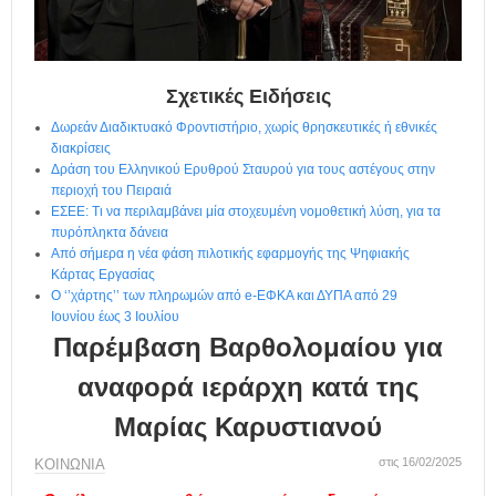
η
μ
ε
ρ
ί
Σχετικές Ειδήσεις
δ
Δωρεάν Διαδικτυακό Φροντιστήριο, χωρίς θρησκευτικές ή εθνικές
α
διακρίσεις
Δράση του Ελληνικού Ερυθρού Σταυρού για τους αστέγους στην
περιοχή του Πειραιά
ΕΣΕΕ: Τι να περιλαμβάνει μία στοχευμένη νομοθετική λύση, για τα
πυρόπληκτα δάνεια
Από σήμερα η νέα φάση πιλοτικής εφαρμογής της Ψηφιακής
Κάρτας Εργασίας
Ο ‘’χάρτης’’ των πληρωμών από e-ΕΦΚΑ και ΔΥΠΑ από 29
Ιουνίου έως 3 Ιουλίου
Παρέμβαση Βαρθολομαίου για
αναφορά ιεράρχη κατά της
Μαρίας Καρυστιανού
στις 16/02/2025
ΚΟΙΝΩΝΙΑ