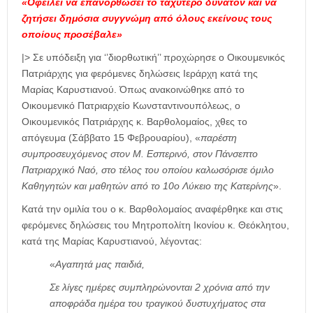
«Οφείλει να επανορθώσει το ταχύτερο δυνατόν και να
ζητήσει δημόσια συγγνώμη από όλους εκείνους τους
οποίους προσέβαλε»
|> Σε υπόδειξη για ‘’διορθωτική’’ προχώρησε ο Οικουμενικός
Πατριάρχης για φερόμενες δηλώσεις Ιεράρχη κατά της
Μαρίας Καρυστιανού. Όπως ανακοινώθηκε από το
Οικουμενικό Πατριαρχείο Κωνσταντινουπόλεως, ο
Οικουμενικός Πατριάρχης κ. Βαρθολομαίος, χθες το
απόγευμα (Σάββατο 15 Φεβρουαρίου), «
παρέστη
συμπροσευχόμενος στον Μ. Εσπερινό, στον Πάνσεπτο
Πατριαρχικό Ναό, στο τέλος του οποίου καλωσόρισε όμιλο
Καθηγητών και μαθητών από το 10ο Λύκειο της Κατερίνης
».
Κατά την ομιλία του ο κ. Βαρθολομαίος αναφέρθηκε και στις
φερόμενες δηλώσεις του Μητροπολίτη Ικονίου κ. Θεόκλητου,
κατά της Μαρίας Καρυστιανού, λέγοντας:
«
Αγαπητά μας παιδιά,
Σε λίγες ημέρες συμπληρώνονται 2 χρόνια από την
αποφράδα ημέρα του τραγικού δυστυχήματος στα