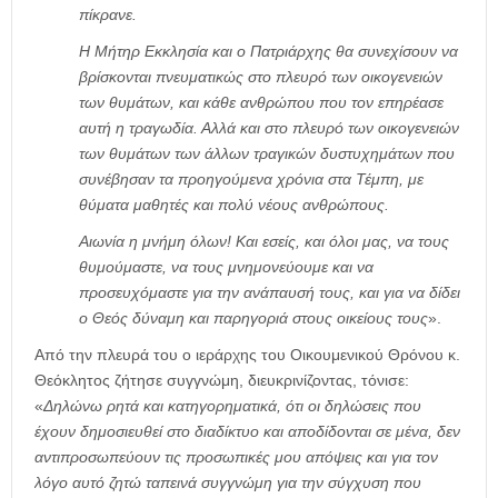
πίκρανε.
Η Μήτηρ Εκκλησία και ο Πατριάρχης θα συνεχίσουν να
βρίσκονται πνευματικώς στο πλευρό των οικογενειών
των θυμάτων, και κάθε ανθρώπου που τον επηρέασε
αυτή η τραγωδία. Αλλά και στο πλευρό των οικογενειών
των θυμάτων των άλλων τραγικών δυστυχημάτων που
συνέβησαν τα προηγούμενα χρόνια στα Τέμπη, με
θύματα μαθητές και πολύ νέους ανθρώπους.
Αιωνία η μνήμη όλων! Και εσείς, και όλοι μας, να τους
θυμούμαστε, να τους μνημονεύουμε και να
προσευχόμαστε για την ανάπαυσή τους, και για να δίδει
ο Θεός δύναμη και παρηγοριά στους οικείους τους
».
Από την πλευρά του ο ιεράρχης του Οικουμενικού Θρόνου κ.
Θεόκλητος ζήτησε συγγνώμη, διευκρινίζοντας, τόνισε:
«
Δηλώνω ρητά και κατηγορηματικά, ότι οι δηλώσεις που
έχουν δημοσιευθεί στο διαδίκτυο και αποδίδονται σε μένα, δεν
αντιπροσωπεύουν τις προσωπικές μου απόψεις και για τον
λόγο αυτό ζητώ ταπεινά συγγνώμη για την σύγχυση που