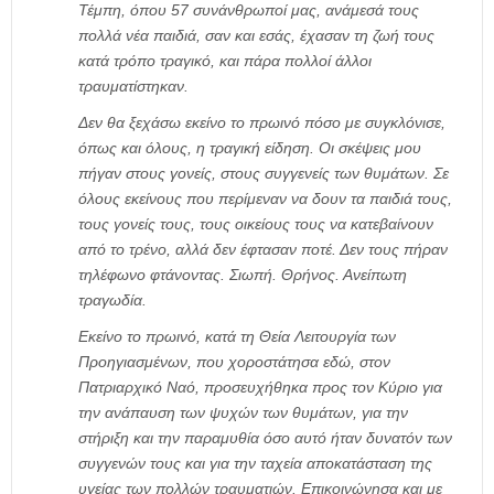
Τέμπη, όπου 57 συνάνθρωποί μας, ανάμεσά τους
πολλά νέα παιδιά, σαν και εσάς, έχασαν τη ζωή τους
κατά τρόπο τραγικό, και πάρα πολλοί άλλοι
τραυματίστηκαν.
Δεν θα ξεχάσω εκείνο το πρωινό πόσο με συγκλόνισε,
όπως και όλους, η τραγική είδηση. Οι σκέψεις μου
πήγαν στους γονείς, στους συγγενείς των θυμάτων. Σε
όλους εκείνους που περίμεναν να δουν τα παιδιά τους,
τους γονείς τους, τους οικείους τους να κατεβαίνουν
από το τρένο, αλλά δεν έφτασαν ποτέ. Δεν τους πήραν
τηλέφωνο φτάνοντας. Σιωπή. Θρήνος. Ανείπωτη
τραγωδία.
Εκείνο το πρωινό, κατά τη Θεία Λειτουργία των
Προηγιασμένων, που χοροστάτησα εδώ, στον
Πατριαρχικό Ναό, προσευχήθηκα προς τον Κύριο για
την ανάπαυση των ψυχών των θυμάτων, για την
στήριξη και την παραμυθία όσο αυτό ήταν δυνατόν των
συγγενών τους και για την ταχεία αποκατάσταση της
υγείας των πολλών τραυματιών. Επικοινώνησα και με