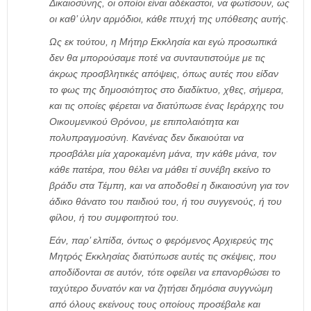
Δικαιοσύνης, οι οποίοι είναι αδέκαστοι, να φωτίσουν, ως
οι καθ’ ύλην αρμόδιοι, κάθε πτυχή της υπόθεσης αυτής.
Ως εκ τούτου, η Μήτηρ Εκκλησία και εγώ προσωπικά
δεν θα μπορούσαμε ποτέ να συνταυτιστούμε με τις
άκρως προσβλητικές απόψεις, όπως αυτές που είδαν
το φως της δημοσιότητος στο διαδίκτυο, χθες, σήμερα,
και τις οποίες φέρεται να διατύπωσε ένας Ιεράρχης του
Οικουμενικού Θρόνου, με επιπολαιότητα και
πολυπραγμοσύνη. Κανένας δεν δικαιούται να
προσβάλει μία χαροκαμένη μάνα, την κάθε μάνα, τον
κάθε πατέρα, που θέλει να μάθει τί συνέβη εκείνο το
βράδυ στα Τέμπη, και να αποδοθεί η δικαιοσύνη για τον
άδικο θάνατο του παιδιού του, ή του συγγενούς, ή του
φίλου, ή του συμφοιτητού του.
Εάν, παρ’ ελπίδα, όντως ο φερόμενος Αρχιερεύς της
Μητρός Εκκλησίας διατύπωσε αυτές τις σκέψεις, που
αποδίδονται σε αυτόν, τότε οφείλει να επανορθώσει το
ταχύτερο δυνατόν και να ζητήσει δημόσια συγγνώμη
από όλους εκείνους τους οποίους προσέβαλε και