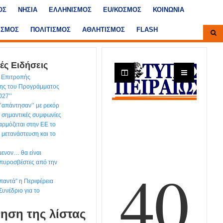
ΟΣ
ΝΗΣΙΑ
ΕΛΛΗΝΙΣΜΟΣ
ΕU/ΚΟΣΜΟΣ
ΚΟΙΝΩΝΙΑ
ΙΣΜΟΣ
ΠΟΛΙΤΙΣΜΟΣ
ΑΘΛΗΤΙΣΜΟΣ
FLASH
ές Ειδήσεις
ς Επιτροπής
ης του Προγράμματος
027’’
‘’απάντησαν’’ με ρεκόρ
 σημαντικές συμφωνίες
ρμόζεται στην ΕΕ το
 μετανάστευση και το
μενον… θα είναι
 πυροσβέστες από την
παντά” η Περιφέρεια
Συνέδριο για το
ηση της λίστας