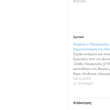
Φόρτωση...
Σχετικά
Επιμένει ο Παναγούλης 
δημοσιοποίηση της λίσ
Ζητάει ονόματα και πο
Ερώτηση από τον βουλ
Στάθη Παναγούλη (ΣΥΡ
κατατέθηκε στη Βουλή 
θέμα «Ευθύνες ολιγωρία
λίστα Λαγκάρντ», επειδ
06/11/2015
υπουργός Οικονομικών
σε "ΕΛΛΑΔΑ"
απαντήσει για ένα τόσ
μέσα στο χρονικό διάσ
ημερών που προβλέπει
Απάντηση
της Βουλής", όπως ανα
ερώτηση του Στάθη Πα