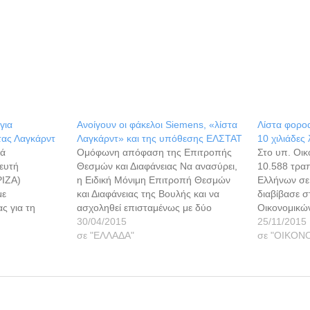
για
Ανοίγουν οι φάκελοι Siemens, «λίστα
Λίστα φορο
τας Λαγκάρντ
Λαγκάρντ» και της υπόθεσης ΕΛΣΤΑΤ
10 χιλιάδες
σά
Ομόφωνη απόφαση της Επιτροπής
Στο υπ. Οικ
ευτή
Θεσμών και Διαφάνειας Να ανασύρει,
10.588 τρα
ΙΖΑ)
η Ειδική Μόνιμη Επιτροπή Θεσμών
Ελλήνων σε 
με
και Διαφάνειας της Βουλής και να
διαβίβασε σ
ς για τη
ασχοληθεί επισταμένως με δύο
Οικονομικών
ή ο αρμόδιος
ζωντανά σκάνδαλα, τα οποία
30/04/2015
της Βόρειας
25/11/2015
 "απαξίωσε να
εξακολουθούν να κηλιδώνουν το
σε "ΕΛΛΑΔΑ"
μέσω της Κ
σε "ΟΙΚΟΝ
ο σοβαρό θέμα
δημόσιο βίο της χώρας και να
Αρχής της 
τημα των 25
απασχολούν τη διεθνή κοινή, την
Δημοκρατίας
 ο Κανονισμός
υπόθεση της Siemens και της «λίστας
για στοιχεί
φέρεται. Η
Λαγκάρντ», και στην…
σημαντικά σ
ναγούλη,…
πάταξη της