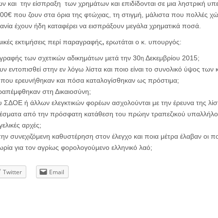
 και την είσπραξη των χρημάτων και επιδίδονται σε μια ληστρική 
00€ που ζουν στα όρια της φτώχιας, τη στιγμή, μάλιστα που πολλές χ
ρμανία έχουν ήδη καταφέρει να εισπράξουν μεγάλα χρηματικά ποσά.
ικές εκτιμήσεις περί παραγραφής
,
ερωτάται ο κ. υπουργός:
αγραφής των σχετικών αδικημάτων μετά την 30
Δεκεμβρίου 2015;
η
υν εντοπισθεί στην εν λόγω λίστα και ποιο είναι το συνολικό ύψος των
 που ερευνήθηκαν και πόσα καταλογίσθηκαν ως πρόστιμα;
ραπέμφθηκαν στη Δικαιοσύνη;
 ΣΔΟΕ ή άλλων ελεγκτικών φορέων ασχολούνται με την έρευνα της λίσ
λέσματα από την πρόσφατη κατάθεση του πρώην τραπεζικού υπαλλήλο
γελικές αρχές;
την συνεχιζόμενη καθυστέρηση στον έλεγχο και ποια μέτρα έλαβαν οι πο
ωρία για τον αγρίως φορολογούμενο ελληνικό λαό;
Twitter
Email