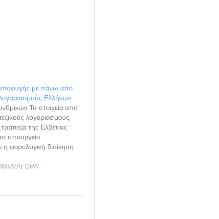
αποφυγής με πάνω από
 λογαριασμούς Ελλήνων
ον0μικών Τα στοιχεία από
πεζικούς λογαριασμούς
τράπεζα της Ελβετίας
το υπουργείο
 η φορολογική διοίκηση
 Ρηνανίας Βεστφαλίας
εντρικής Φορολογικής
ΟΜΙΑ/ΑΓΟΡΑ"
Ομοσπονδιακής
 της Γερμανίας. Πρόκειται
α που θα συμβάλουν
την προσπάθεια για την
 φοροδιαφυγής στην…