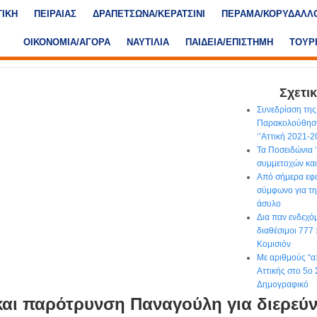
ΤΙΚΗ
ΠΕΙΡΑΙΑΣ
ΔΡΑΠΕΤΣΩΝΑ/ΚΕΡΑΤΣΙΝΙ
ΠΕΡΑΜΑ/ΚΟΡΥΔΑΛΛ
ΟΙΚΟΝΟΜΙΑ/ΑΓΟΡΑ
ΝΑΥΤΙΛΙΑ
ΠΑΙΔΕΙΑ/ΕΠΙΣΤΗΜΗ
ΤΟΥΡ
Σχετικ
Συνεδρίαση τη
Παρακολούθησ
‘’Αττική 2021-2
Τα Ποσειδώνια 
συμμετοχών και
Από σήμερα εφα
σύμφωνο για τη
άσυλο
Δια παν ενδεχό
διαθέσιμοι 777
Κομισιόν
Με αριθμούς “α
Αττικής στο 5ο 
Δημογραφικό
αι παρότρυνση Παναγούλη για διερεύν