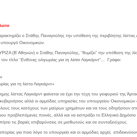
λώτο
αρακτηρίζει ο Στάθης Παναγούλης την υπόθεση της περιβόητης λίστας
 υπουργό Οικονομικών.
ΥΡΙΖΑ (Β’ Αθηνών) ο Στάθης Παναγούλης, “θυμίζει” την υπόθεση της λί
τον τίτλο “
Ευθύνες ολιγωρίας για τη λίστα Λαγκάρντ”…
Γράφει:
ν
ίας για τη λίστα Λαγκάρντ»
ημης λίστας Λαγκάρντ φαίνεται να έχει την τύχη του γιοφυριού της Άρ
ς κυβερνήσεις αλλά οι αρμόδιες υπηρεσίες του υπουργείου Οικονομικών
όλους τους κατόχους των μαύρων χρημάτων και να τους οδηγήσουν στ
μου προβλεπόμενες ποινές, αλλά και να εισπράξει το Ελληνικό Δημόσιο
ήσει τις βαριές επιβαρύνσεις σε μισθωτούς και σε συνταξιούχους.
 απορίας για ποιο λόγο το υπουργείο και οι αρμόδιες αρχές επιδεικνύο