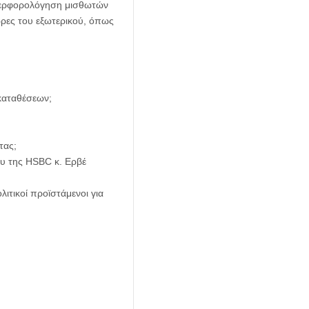
υπερφορολόγηση μισθωτών
ώρες του εξωτερικού, όπως
 καταθέσεων;
τας;
υ της ΗSBC κ. Ερβέ
λιτικοί προϊστάμενοι για