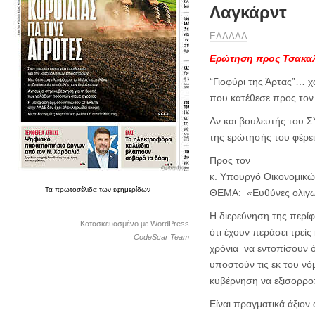
η
Λαγκάρντ
μ
ε
ΕΛΛΑΔΑ
ρ
Ερώτηση προς Τσακα
ί
δ
“Γιοφύρι της Άρτας”… χ
α
που κατέθεσε προς τον
Αν και βουλευτής του Σ
της ερώτησής του φέρει 
Προς τον
κ. Υπουργό Οικονομικώ
Τα
πρωτοσέλιδα
των
εφημερίδων
ΘΕΜΑ: «Ευθύνες ολιγωρ
Η διερεύνηση της περίφ
Κατασκευασμένο με WordPress
ότι έχουν περάσει τρεί
CodeScar Team
χρόνια να εντοπίσουν 
υποστούν τις εκ του νό
κυβέρνηση να εξισορροπ
Είναι πραγματικά άξιον