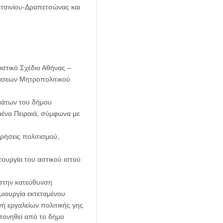
ατσινίου-Δραπετσώνας και
ιστικό Σχέδιο Αθήνας –
βάσεων Μητροπολιτικού
μάτων του δήμου
μένα Πειραιά, σύμφωνα με
χρήσεις πολιτισμού,
ουργία του αστικού ιστού
 στην κατεύθυνση
μιουργία εκτεταμένου
 εργαλείων πολιτικής γης
πονηθεί από το δήμο