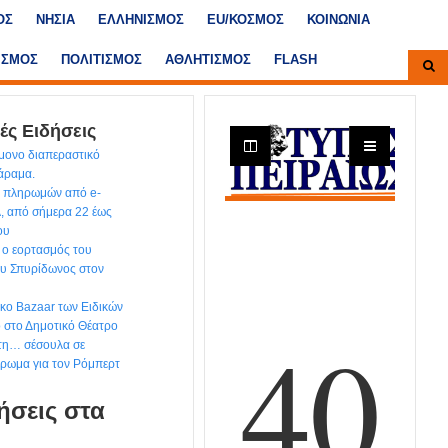
ΟΣ
ΝΗΣΙΑ
ΕΛΛΗΝΙΣΜΟΣ
ΕU/ΚΟΣΜΟΣ
ΚΟΙΝΩΝΙΑ
ΙΣΜΟΣ
ΠΟΛΙΤΙΣΜΟΣ
ΑΘΛΗΤΙΣΜΟΣ
FLASH
ές Ειδήσεις
ίμονο διαπεραστικό
χάραμα.
ων πληρωμών από e-
, από σήμερα 22 έως
ου
 ο εορτασμός του
ου Σπυρίδωνος στον
ικο Bazaar των Ειδικών
ο στο Δημοτικό Θέατρο
 τη… σέσουλα σε
έρωμα για τον Ρόμπερτ
ήσεις στα