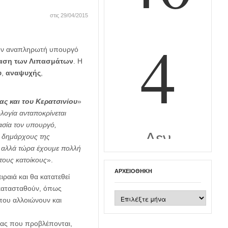
στις 29/04/2015
ον αναπληρωτή υπουργό
αση των Λιπασμάτων
. Η
υ
,
αναψυχής
,
ς και του Κερατσινίου
»
λογία ανταποκρίνεται
ασία τον υπουργό,
ς δημάρχους της
, αλλά τώρα έχουμε πολλή
τους κατοίκους
».
ΑΡΧΕΙΟΘΉΚΗ
ιραιά και θα κατατεθεί
γκατασταθούν, όπως
Αρχειοθήκη
 που αλλοιώνουν και
ειας που προβλέπονται,