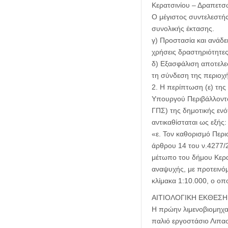
Κερατσινίου – Δραπετσώ
Ο μέγιστος συντελεστής
συνολικής έκτασης.
γ) Προστασία και ανάδε
χρήσεις δραστηριότητες,
δ) Εξασφάλιση αποτελεσ
τη σύνδεση της περιοχ
2. Η περίπτωση (ε) τη
Υπουργού Περιβάλλοντο
ΓΠΣ) της δημοτικής ενό
αντικαθίσταται ως εξής:
«ε. Τον καθορισμό Περ
άρθρου 14 του ν.4277/
μέτωπο του δήμου Κερατ
αναψυχής, με προτεινόμ
κλίμακα 1:10.000, ο οπ
ΑΙΤΙΟΛΟΓΙΚΗ ΕΚΘΕΣΗ
Η πρώην λιμενοβιομηχα
παλιό εργοστάσιο Λιπασ