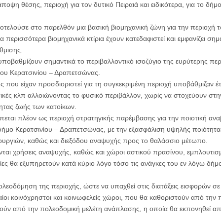
οψη θέσης, περιοχή για τον δυτικό Πειραιά και ειδικότερα, για το δήμ
τελούσε στο παρελθόν μια βασική βιομηχανική ζώνη για την περιοχή το
τα περισσότερα βιομηχανικά κτίρια έχουν κατεδαφιστεί και εμφανίζει σ
θμισης.
 υποβαθμίζουν σημαντικά το περιβαλλοντικό ισοζύγιο της ευρύτερης περ
μου Κερατσινίου – Δραπετσώνας.
ης που είχαν προσδιοριστεί για τη συγκεκριμένη περιοχή υποβάθμιζαν έτ
τικές κλπ αλλοιώνοντας το φυσικό περιβάλλον, χωρίς να στοχεύουν στη
ητας ζωής των κατοίκων.
πεται πλέον ως περιοχή στρατηγικής παρέμβασης για την ποιοτική ανα
ο δήμο Κερατσινίου – Δραπετσώνας, με την εξασφάλιση υψηλής ποιότητα
ουργιών, καθώς και διεξόδου αναψυχής προς το θαλάσσιο μέτωπο.
νται χρήσεις αναψυχής, καθώς και χώροι αστικού πρασίνου, εμπλουτισ
οίες θα εξυπηρετούν κατά κύριο λόγο τόσο τις ανάγκες του εν λόγω δήμο
ολεοδόμηση της περιοχής, ώστε να υπαχθεί στις διατάξεις εισφορών σε 
αίοι κοινόχρηστοι και κοινωφελείς χώροι, που θα καθοριστούν από την 
υτούν από την πολεοδομική μελέτη ανάπλασης, η οποία θα εκπονηθεί απ