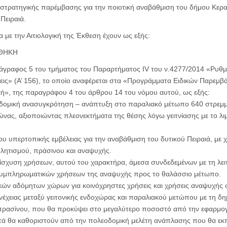
ή στρατηγικής παρέμβασης για την ποιοτική αναβάθμιση του δήμου Κερ
 Πειραιά.
με την Αιτιολογική της Έκθεση έχουν ως εξής:
ΘΗΚΗ
ράγραφος 5 του τμήματος του Παραρτήματος IV του ν.4277/2014 «Ρυθμ
άξεις» (Α’ 156), το οποίο αναφέρεται στα «Προγράμματα Ειδικών Παρεμ
κή», της παραγράφου 4 του άρθρου 14 του νόμου αυτού, ως εξής:
δομική ανασυγκρότηση – ανάπτυξη στο παραλιακό μέτωπο 640 στρεμ
νας, αξιοποιώντας πλεονεκτήματα της θέσης λόγω γειτνίασης με το λι
ου υπερτοπικής εμβέλειας για την αναβάθμιση του δυτικού Πειραιά, με 
θλητισμού, πράσινου και αναψυχής.
ίσχυση χρήσεων, αυτού του χαρακτήρα, άμεσα συνδεδεμένων με τη λειτ
συμπληρωματικών χρήσεων της αναψυχής προς το θαλάσσιο μέτωπο.
κών αδόμητων χώρων για κοινόχρηστες χρήσεις και χρήσεις αναψυχής
χειας μεταξύ γειτονικής ενδοχώρας και παραλιακού μετώπου με τη δη
ρασίνου, που θα προκύψει στο μεγαλύτερο ποσοστό από την εφαρμογή
τά θα καθοριστούν από την πολεοδομική μελέτη ανάπλασης που θα εκ