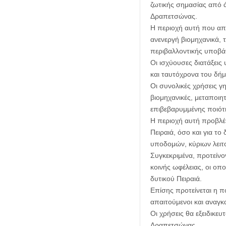
ζωτικής σημασίας από άπ
Δραπετσώνας.
Η περιοχή αυτή που απο
ανενεργή βιομηχανικά, 
περιβαλλοντικής υποβά
Οι ισχύουσες διατάξεις
και ταυτόχρονα του δή
Οι συνολικές χρήσεις γ
βιομηχανικές, μεταποιη
επιβεβαρυμμένης ποιότ
Η περιοχή αυτή προβλέ
Πειραιά, όσο και για τ
υποδομών, κύριων λειτ
Συγκεκριμένα, προτείνο
κοινής ωφέλειας, οι οπ
δυτικού Πειραιά.
Επίσης προτείνεται η π
απαιτούμενοι και αναγκ
Οι χρήσεις θα εξειδικε
Δραπετσώνας.