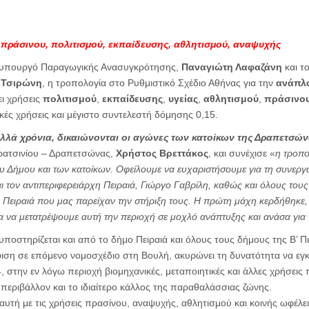
πράσινου, πολιτισμού, εκπαίδευσης, αθλητισμού, αναψυχής
 υπουργό Παραγωγικής Ανασυγκρότησης,
Παναγιώτη Λαφαζάνη
και τ
 Τσιρώνη
, η τροπολογία στο Ρυθμιστικό Σχέδιο Αθήνας για την
ανάπλ
ι χρήσεις
πολιτισμού
,
εκπαίδευσης
,
υγείας
,
αθλητισμού
,
πράσινο
κές χρήσεις και μέγιστο συντελεστή δόμησης 0,15.
λλά χρόνια, δικαιώνονται οι αγώνες των κατοίκων της Δραπετσώνα
ρατσινίου – Δραπετσώνας,
Χρήστος Βρεττάκος
, και συνέχισε «
η τροπο
υ Δήμου και των κατοίκων. Οφείλουμε να ευχαριστήσουμε για τη συνεργ
 τον αντιπεριφερειάρχη Πειραιά, Γιώργο Γαβρίλη, καθώς και όλους του
 Πειραιά που μας παρείχαν την στήριξη τους. Η πρώτη μάχη κερδήθηκε
α να μετατρέψουμε αυτή την περιοχή σε μοχλό ανάπτυξης και ανάσα για 
ποστηρίζεται και από το δήμο Πειραιά και όλους τους δήμους της Β’ Πε
ιση σε επόμενο νομοσχέδιο στη Βουλή, ακυρώνει τη δυνατότητα να ε
, στην εν λόγω περιοχή βιομηχανικές, μεταποιητικές και άλλες χρήσεις
περιβάλλον και το ιδιαίτερο κάλλος της παραθαλάσσιας ζώνης.
αυτή με τις χρήσεις πρασίνου, αναψυχής, αθλητισμού και κοινής ωφέλ