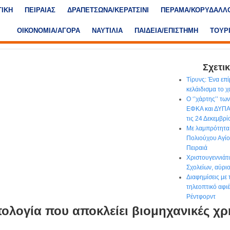
ΤΙΚΗ
ΠΕΙΡΑΙΑΣ
ΔΡΑΠΕΤΣΩΝΑ/ΚΕΡΑΤΣΙΝΙ
ΠΕΡΑΜΑ/ΚΟΡΥΔΑΛΛ
ΟΙΚΟΝΟΜΙΑ/ΑΓΟΡΑ
ΝΑΥΤΙΛΙΑ
ΠΑΙΔΕΙΑ/ΕΠΙΣΤΗΜΗ
ΤΟΥΡ
Σχετικ
Τίρυνς: Ένα επ
κελάιδισμα το 
Ο ‘’χάρτης’’ τ
ΕΦΚΑ και ΔΥΠΑ
τις 24 Δεκεμβρί
Με λαμπρότητα
Πολιούχου Αγί
Πειραιά
Χριστουγεννιάτ
Σχολείων, αύρι
Διαφημίσεις με
τηλεοπτικό αφι
Ρέντφορντ
ολογία που αποκλείει βιομηχανικές χρ