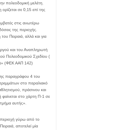
την πολεοδομική μελέτη.
ορίζεται σε 0,15 επί της
υμβατές στις ανωτέρω
δόσεις της περιοχής.
ου Πειραιά, αλλά και για
υργού και του Αναπληρωτή
ού Πολεοδομικού Σχεδίου (
 )» (ΦΕΚ ΑΑΠ 142)
της παραγράφου 4 του
στρεμμάτων στο παραλιακό
αθλητισμού, πράσινου και
 φαίνεται στο χάρτη Π-1 σε
 τμήμα αυτής».
 περιοχή γύρω από το
ειραιά, αποτελεί μία