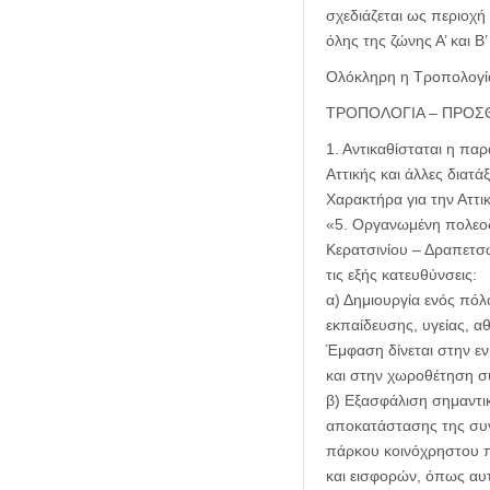
σχεδιάζεται ως περιοχ
όλης της ζώνης Α’ και Β’
Ολόκληρη η Τροπολογία 
ΤΡΟΠΟΛΟΓΙΑ – ΠΡΟΣ
1. Αντικαθίσταται η πα
Αττικής και άλλες διατ
Χαρακτήρα για την Αττι
«5. Οργανωμένη πολεο
Κερατσινίου – Δραπετσώ
τις εξής κατευθύνσεις:
α) Δημιουργία ενός πόλ
εκπαίδευσης, υγείας, α
Έμφαση δίνεται στην εν
και στην χωροθέτηση 
β) Εξασφάλιση σημαντι
αποκατάστασης της συνέ
πάρκου κοινόχρηστου π
και εισφορών, όπως αυ