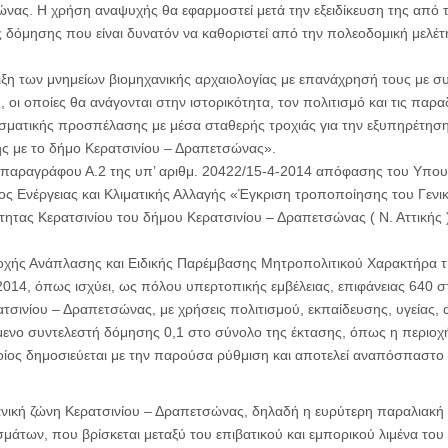
νας. Η χρήση αναψυχής θα εφαρμοστεί μετά την εξειδίκευση της από 
 δόμησης που είναι δυνατόν να καθοριστεί από την πολεοδομική μελέτη 
ιξη των μνημείων βιομηχανικής αρχαιολογίας με επανάχρησή τους με σ
 οι οποίες θα ανάγονται στην ιστορικότητα, τον πολιτισμό και τις παρα
ματικής προσπέλασης με μέσα σταθερής τροχιάς για την εξυπηρέτηση τ
ής με το δήμο Κερατσινίου – Δραπετσώνας».
ς παραγράφου Α.2 της υπ’ αριθμ. 20422/15-4-2014 απόφασης του Υπο
ς Ενέργειας και Κλιματικής Αλλαγής «Έγκριση τροποποίησης του Γενικ
τητας Κερατσινίου του δήμου Κερατσινίου – Δραπετσώνας ( Ν. Αττικής
ιοχής Ανάπλασης και Ειδικής Παρέμβασης Μητροπολιτικού Χαρακτήρα 
2014, όπως ισχύει, ως πόλου υπερτοπικής εμβέλειας, επιφάνειας 640 
σινίου – Δραπετσώνας, με χρήσεις πολιτισμού, εκπαίδευσης, υγείας, 
ενο συντελεστή δόμησης 0,1 στο σύνολο της έκτασης, όπως η περιοχή
οίος δημοσιεύεται με την παρούσα ρύθμιση και αποτελεί αναπόσπαστο
νική ζώνη Κερατσινίου – Δραπετσώνας, δηλαδή η ευρύτερη παραλιακή
μάτων, που βρίσκεται μεταξύ του επιβατικού και εμπορικού λιμένα του Π