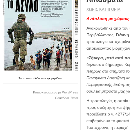
η
μ
ΧΩΡΊΣ ΚΑΤΗΓΟΡΊΑ
ε
ρ
Ανάπλαση με χώρους 
ί
Ανακοινώθηκε από τον
δ
Περιβάλλοντος,
Γιάννη
α
τροπολογία κατοχυρώνε
αποκλείοντας βιομηχανι
«
Σήμερα, μετά από πο
δήλωσε ο δήμαρχος Κε
πλήρως στα αιτήματα το
Παναγιώτη Λαφαζάνη και
Τα
πρωτοσέλιδα
των
εφημερίδων
Περιφερειακής Ενότητας
δουλειά μπροστά μας γι
Κατασκευασμένο με WordPress
CodeScar Team
Η τροπολογία, η οποία υ
προς συζήτηση και ψήφ
προέβλεπε ο ν. 4277/14
επιβαρύνουν το φυσικό 
Ταυτόχρονα, η περιοχή 