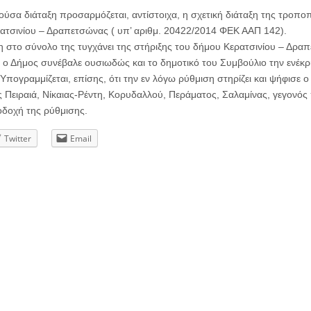
ύσα διάταξη προσαρμόζεται, αντίστοιχα, η σχετική διάταξη της τροπο
ρατσινίου – Δραπετσώνας ( υπ’ αριθμ. 20422/2014 ΦΕΚ ΑΑΠ 142).
 στο σύνολο της τυγχάνει της στήριξης του δήμου Κερατσινίου – Δραπ
 ο Δήμος συνέβαλε ουσιωδώς και το δημοτικό του Συμβούλιο την ενέκρι
ογραμμίζεται, επίσης, ότι την εν λόγω ρύθμιση στηρίζει και ψήφισε ο 
ας Πειραιά, Νίκαιας-Ρέντη, Κορυδαλλού, Περάματος, Σαλαμίνας, γεγονός 
οδοχή της ρύθμισης.
Twitter
Email