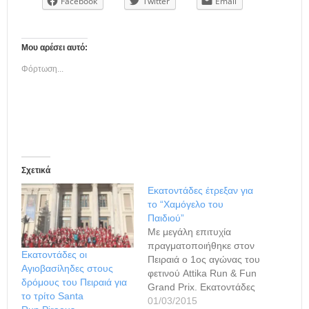
Facebook
Twitter
Email
Μου αρέσει αυτό:
Φόρτωση...
Σχετικά
Εκατοντάδες έτρεξαν για
το “Χαμόγελο του
Παιδιού”
Με μεγάλη επιτυχία
πραγματοποιήθηκε στον
Εκατοντάδες οι
Πειραιά ο 1ος αγώνας του
Αγιοβασίληδες στους
φετινού Attika Run & Fun
δρόμους του Πειραιά για
Grand Prix. Εκατοντάδες
το τρίτο Santa
αθλητές έτρεξαν στις
01/03/2015