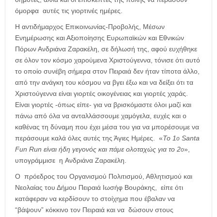
όμορφα αυτές τις γιορτινές ημέρες.
Η αντιδήμαρχος Επικοινωνίας-Προβολής, Μέσων
Ενημέρωσης και Αξιοποίησης Ευρωπαϊκών και Εθνικών
Πόρων Ανδριάνα Ζαρακέλη, σε δήλωσή της, αφού ευχήθηκε
σε όλον τον κόσμο χαρούμενα Χριστούγεννα, τόνισε ότι αυτό
το οποίο συνέβη σήμερα στον Πειραιά δεν ήταν τίποτα άλλο,
από την ανάγκη του κόσμου να βγει έξω και να δείξει ότι τα
Χριστούγεννα είναι γιορτές οικογένειας και γιορτές χαράς.
Είναι γιορτές -όπως είπε- για να βρισκόμαστε όλοι μαζί και
πάνω από όλα να ανταλλάσσουμε χαμόγελα, ευχές και ο
καθένας τη δύναμη που έχει μέσα του για να μπορέσουμε να
περάσουμε καλά όλες αυτές της Άγιες Ημέρες.
«
Το
1
Santa
ο
Fun Run είναι ήδη γεγονός και πάμε ολοταχώς για το 2
»,
ο
υπογράμμισε η Ανδριάνα Ζαρακέλη.
Ο πρόεδρος του Οργανισμού Πολιτισμού, Αθλητισμού και
Νεολαίας του Δήμου Πειραιά Ιωσήφ Βουράκης, είπε ότι
κατάφεραν να κερδίσουν το στοίχημα που έβαλαν να
“βάψουν” κόκκινο τον Πειραιά και να δώσουν στους