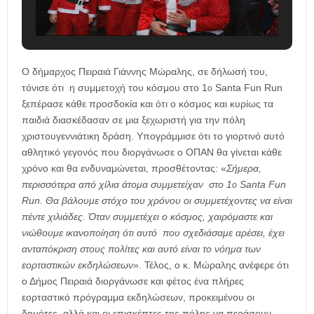
Ο δήμαρχος Πειραιά Γιάννης Μώραλης, σε δήλωσή του,
τόνισε ότι η συμμετοχή του κόσμου στο 1
Santa Fun Run
ο
ξεπέρασε κάθε προσδοκία και ότι ο κόσμος και κυρίως τα
παιδιά διασκέδασαν σε μια ξεχωριστή για την πόλη
χριστουγεννιάτικη δράση. Υπογράμμισε ότι το γιορτινό αυτό
αθλητικό γεγονός που διοργάνωσε ο ΟΠΑΝ θα γίνεται κάθε
χρόνο και θα ενδυναμώνεται, προσθέτοντας: «
Σήμερα,
περισσότερα από χίλια άτομα συμμετείχαν στο 1
Santa Fun
ο
Run. Θα βάλουμε στόχο του χρόνου οι συμμετέχοντες να είναι
πέντε χιλιάδες. Όταν συμμετέχει ο κόσμος, χαιρόμαστε και
νιώθουμε ικανοποίηση ότι αυτό που σχεδιάσαμε αρέσει, έχει
ανταπόκριση στους πολίτες και αυτό είναι το νόημα των
εορταστικών εκδηλώσεων
». Τέλος, ο κ. Μώραλης ανέφερε ότι
ο Δήμος Πειραιά διοργάνωσε και φέτος ένα πλήρες
εορταστικό πρόγραμμα εκδηλώσεων, προκειμένου οι
δημότες, αλλά και οι επισκέπτες της πόλης να περάσουν