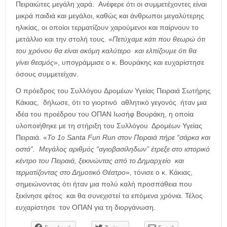
Πειραιώτες μεγάλη χαρά. Ανέφερε ότι οι συμμετέχοντες είναι
μικρά παιδιά και μεγάλοι, καθώς και άνθρωποι μεγαλύτερης
ηλικίας, οι οποίοι τερματίζουν χαρούμενοι και παίρνουν το
μετάλλιο και την στολή τους. «
Πετύχαμε κάτι που θεωρώ ότι
του χρόνου θα είναι ακόμη καλύτερο και ελπίζουμε ότι θα
γίνει θεσμός
», υπογράμμισε ο κ. Βουράκης και ευχαρίστησε
όσους συμμετείχαν.
Ο πρόεδρος του Συλλόγου Δρομέων Υγείας Πειραιά Σωτήρης
Κάκιας, δήλωσε, ότι το γιορτινό αθλητικό γεγονός ήταν μια
ιδέα του προέδρου του ΟΠΑΝ Ιωσήφ Βουράκη, η οποία
υλοποιήθηκε με τη στήριξη του Συλλόγου Δρομέων Υγείας
Πειραιά. «
Το 1
Santa Fun Run στον Πειραιά πήρε “σάρκα και
ο
οστά”. Μεγάλος αριθμός “αγιοβασίληδων” έτρεξε στο ιστορικό
κέντρο του Πειραιά, ξεκινώντας από το Δημαρχείο και
τερματίζοντας στο Δημοτικό Θέατρο
», τόνισε ο κ.
Κάκιας,
σημειώνοντας ότι ήταν μια πολύ καλή προσπάθεια που
ξεκίνησε φέτος και θα συνεχιστεί τα επόμενα χρόνια. Τέλος
ευχαρίστησε τον ΟΠΑΝ για τη διοργάνωση.