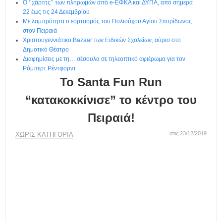
η
Ο ‘’χάρτης’’ των πληρωμών από e-ΕΦΚΑ και ΔΥΠΑ, από σήμερα
μ
22 έως τις 24 Δεκεμβρίου
ε
Με λαμπρότητα ο εορτασμός του Πολιούχου Αγίου Σπυρίδωνος
στον Πειραιά
ρ
Χριστουγεννιάτικο Bazaar των Ειδικών Σχολείων, αύριο στο
ί
Δημοτικό Θέατρο
δ
Διαφημίσεις με τη… σέσουλα σε τηλεοπτικό αφιέρωμα για τον
α
Ρόμπερτ Ρέντφορντ
Το Santa Fun Run
“κατακοκκίνισε” το κέντρο του
Πειραιά!
στις 23/12/2019
ΧΩΡΊΣ ΚΑΤΗΓΟΡΊΑ