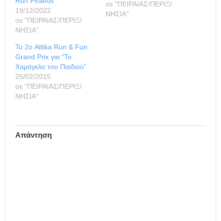
Run Piraeus
διαδρομές των 5 και 10
σε "ΠΕΙΡΑΙΑΣ/ΠΕΡΙΞ/
19/12/2022
χιλιομέτρων στο κέντρο
ΝΗΣΙΑ"
σε "ΠΕΙΡΑΙΑΣ/ΠΕΡΙΞ/
της πόλης, ενώ
ΝΗΣΙΑ"
πραγματοποιήθηκε και
μια ειδική διαδρομή ενός
Το 2ο Attika Run & Fun
χιλιομέτρου για παιδιά.
Grand Prix για “Το
Το Attika Run & Fun
Χαμόγελο του Παιδιού”
Grand
25/02/2015
Prix πραγματοποιείται με
σε "ΠΕΙΡΑΙΑΣ/ΠΕΡΙΞ/
τη συνεργασία των…
ΝΗΣΙΑ"
Απάντηση