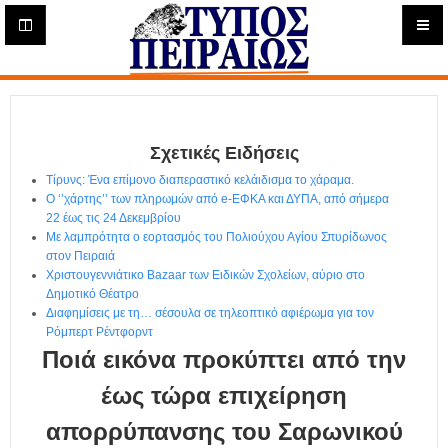
Η
μ
ε
Τύπος
ρ
ή
Πειραιώς - Ενημέρωση
σ
ι
Σχετικές Ειδήσεις
α
Δ
Τίρυνς: Ένα επίμονο διαπεραστικό κελάιδισμα το χάραμα.
ι
Ο ‘’χάρτης’’ των πληρωμών από e-ΕΦΚΑ και ΔΥΠΑ, από σήμερα
α
22 έως τις 24 Δεκεμβρίου
δ
Με λαμπρότητα ο εορτασμός του Πολιούχου Αγίου Σπυρίδωνος
στον Πειραιά
ι
Χριστουγεννιάτικο Bazaar των Ειδικών Σχολείων, αύριο στο
κ
Δημοτικό Θέατρο
τ
Διαφημίσεις με τη… σέσουλα σε τηλεοπτικό αφιέρωμα για τον
υ
Ρόμπερτ Ρέντφορντ
α
Ποιά εικόνα προκύπτει από την
κ
ή
έως τώρα επιχείρηση
Ε
απορρύπανσης του Σαρωνικού
φ