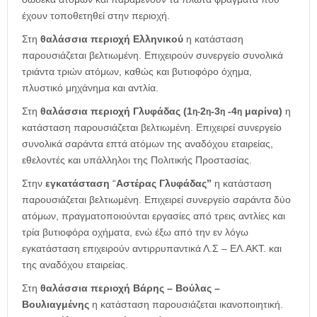
έχουν τοποθετηθεί στην περιοχή.
Στη
θαλάσσια περιοχή Ελληνικού
η κατάσταση
παρουσιάζεται βελτιωμένη. Επιχειρούν συνεργείο συνολικά
τριάντα τριών ατόμων, καθώς και βυτιοφόρο όχημα,
πλυστικό μηχάνημα και αντλία.
Στη
θαλάσσια περιοχή Γλυφάδας (1
2
-3
-4
μαρίνα)
η
η-
η
η
η
κατάσταση παρουσιάζεται βελτιωμένη.
E
πιχειρεί
συνεργείο
συνολικά σαράντα επτά ατόμων της αναδόχου εταιρείας,
εθελοντές και υπάλληλοι της Πολιτικής Προστασίας.
Στην
εγκατάσταση
“
Αστέρας Γλυφάδας
”
η κατάσταση
παρουσιάζεται βελτιωμένη. Επιχειρεί συνεργείο σαράντα δύο
ατόμων, πραγματοποιούνται εργασίες από τρεις αντλίες και
τρία βυτιοφόρα οχήματα, ενώ έξω από την εν λόγω
εγκατάσταση επιχειρούν αντιρρυπαντικά Λ.Σ – ΕΛ.ΑΚΤ. και
της αναδόχου εταιρείας.
Στη
θ
αλάσσια περιοχή Βάρης – Βούλας –
Βουλιαγμένης
η κατάσταση παρουσιάζεται ικανοποιητική.