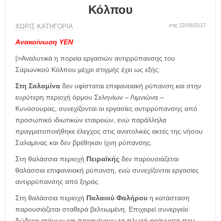
η
Κόλπου
μ
ε
στις 22/09/2017
ΧΩΡΊΣ ΚΑΤΗΓΟΡΊΑ
ρ
ί
Ανακοίνωση ΥΕΝ
δ
|>Αναλυτικά η πορεία εργασιών αντιρρύπανσης του
α
Σαρωνικού Κόλπου μέχρι στιγμής έχει ως εξής:
Στη
Σαλαμίνα
δεν υφίσταται επιφανειακή ρύπανση και στην
ευρύτερη περιοχή όρμου Σεληνίων – Λιμνιώνα –
Κυνόσουρας, συνεχίζονται οι εργασίες αντιρρύπανσης από
προσωπικό ιδιωτικών εταιρειών, ενώ παράλληλα
πραγματοποιήθηκε έλεγχος στις ανατολικές ακτές της νήσου
Σαλαμίνας και δεν βρέθηκαν ίχνη ρύπανσης.
Στη θαλάσσια περιοχή
Πειραϊκής
δεν παρουσιάζεται
θαλάσσια επιφανειακή ρύπανση, ενώ συνεχίζονται εργασίες
αντιρρύπανσης από ξηράς.
Στη θαλάσσια περιοχή
Παλαιού Φαλήρου
η κατάσταση
παρουσιάζεται σταθερά βελτιωμένη. Επιχειρεί συνεργείο
δώδεκα ατόμων και παραμένουν τα πλωτά φράγματα που