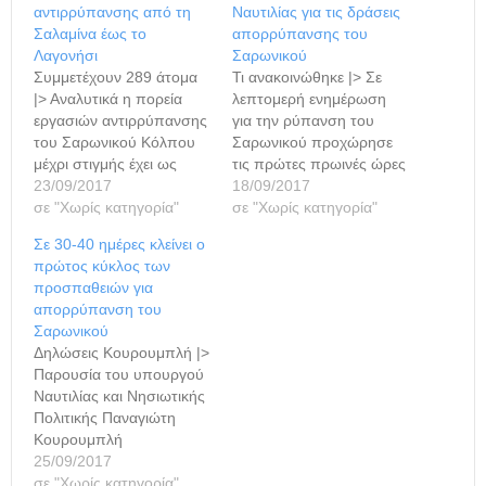
αντιρρύπανσης από τη
Ναυτιλίας για τις δράσεις
Σαλαμίνα έως το
απορρύπανσης του
Λαγονήσι
Σαρωνικού
Συμμετέχουν 289 άτομα
Τι ανακοινώθηκε |> Σε
|> Αναλυτικά η πορεία
λεπτομερή ενημέρωση
εργασιών αντιρρύπανσης
για την ρύπανση του
του Σαρωνικού Κόλπου
Σαρωνικού προχώρησε
μέχρι στιγμής έχει ως
τις πρώτες πρωινές ώρες
εξής: Στη Σαλαμίνα δεν
23/09/2017
το υπουργείο Ναυτιλίας
18/09/2017
υφίσταται επιφανειακή
σε "Χωρίς κατηγορία"
και με τη σχετική
σε "Χωρίς κατηγορία"
ρύπανση και στην
ανακοίνωση
Σε 30-40 ημέρες κλείνει ο
ευρύτερη περιοχή όρμου
παρουσιάζονται τα
πρώτος κύκλος των
Σεληνίων – Λιμνιώνα –
αποτελέσματα των
προσπαθειών για
Κυνόσουρας,
επιχειρήσεων
απορρύπανση του
συνεχίζονται οι εργασίες
απορρύπανσης, βάσει
Σαρωνικού
αντιρρύπανσης από
των στοιχείων που
Δηλώσεις Κουρουμπλή |>
προσωπικό ιδιωτικών
παρέθεσαν η ιδιωτική
Παρουσία του υπουργού
εταιρειών, ενώ
εταιρεία που έχει αναλάβει
Ναυτιλίας και Νησιωτικής
παράλληλα
τις ενέργειες για την
Πολιτικής Παναγιώτη
πραγματοποιήθηκε
απορρύπανση του
Κουρουμπλή
έλεγχος στις ανατολικές
Σαρωνικού καθώς και οι
πραγματοποιήθηκε η
25/09/2017
και νότιες ακτές…
ορισθέντες…
χθεσινή συνεδρίαση του
σε "Χωρίς κατηγορία"