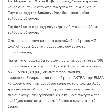
Στο
Μεγάλο και Μικρό Καβούρι
συνεχίζονται οι εργασίες
καθαρισμού των ακτών από συνεργεία του οικείου Δήμου.
Στην
περιοχή της Βουλιαγμένης
δεν παρατηρείται
θαλάσσια ρύπανση.
Στη
θαλάσσια περιοχή
Λαγονησίου
δεν παρουσιάζεται
θαλάσσια ρύπανση.
Όλα τα αντιρρυπαντικά και τα περιπολικά σκάφη του Λ.Σ.-
ΕΛ.ΑΚΤ. συνεχίζουν να πραγματοποιούν εργασίες
αντιρρύπανσης.
Πρέπει να σημειωθεί ότι τα μέσα που επιχειρούν είναι έξι (06)
αντιρρυπαντικά σκάφη του Λ.Σ, ένα (01) περιπολικό σκάφος
Λ.Σ- ΕΛ.ΑΚΤ., έξι (06) ιδιωτικά αντιρρυπαντικά,
συμπεριλαμβανομένου και του σκάφους «ΑΚΤΕΑ» της EMSA
και λοιπά σκάφη της αναδόχου εταιρείας τα οποία εκτελούν
εργασίες ανάπτυξης, ευθέτησης πλωτών φραγμάτων και
περισυλλογής, ενώ εργάζονται εξειδικευμένα συνεργεία της
αναδόχου εταιρείας με συνολικά διακόσια ενενήντα επτά
άτομα.