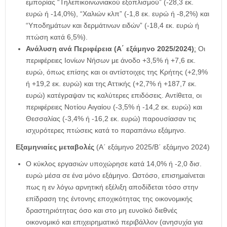
εμπορίας “Τηλεπικοινωνιακού εξοπλισμού” (-28,3 εκ.
ευρώ ή -14,0%), “Χαλιών κλπ” (-1,8 εκ. ευρώ ή -8,2%) και
“Υποδημάτων και δερμάτινων ειδών” (-18,4 εκ. ευρώ ή
πτώση κατά 6,5%).
Ανάλυση ανά Περιφέρεια (Α΄ εξάμηνο 2025/2024)
:
Οι
περιφέρειες Ιονίων Νήσων με άνοδο +3,5% ή +7,6 εκ.
ευρώ, όπως επίσης και οι αντίστοιχες της Κρήτης (+2,9%
ή +19,2 εκ. ευρώ) και της Αττικής (+2,7% ή +187,7 εκ.
ευρώ) κατέγραψαν τις καλύτερες επιδόσεις. Αντίθετα, οι
περιφέρειες Νοτίου Αιγαίου (-3,5% ή -14,2 εκ. ευρώ) και
Θεσσαλίας (-3,4% ή -16,2 εκ. ευρώ) παρουσίασαν τις
ισχυρότερες πτώσεις κατά το παραπάνω εξάμηνο.
Εξαμηνιαίες μεταβολές
(Α΄ εξάμηνο 2025/Β΄ εξάμηνο 2024)
Ο κύκλος εργασιών υποχώρησε κατά 14,0% ή -2,0 δισ.
ευρώ μέσα σε ένα μόνο εξάμηνο. Ωστόσο, επισημαίνεται
πως η εν λόγω αρνητική εξέλιξη αποδίδεται τόσο στην
επίδραση της έντονης εποχικότητας της οικονομικής
δραστηριότητας όσο και στο μη ευνοϊκό διεθνές
οικονομικό και επιχειρηματικό περιβάλλον (ανησυχία για