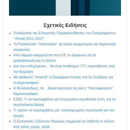
η
μ
ε
ρ
ί
Σχετικές Ειδήσεις
δ
Συνεδρίαση της Επιτροπής Παρακολούθησης του Προγράμματος
α
‘’Αττική 2021-2027’’
Τα Ποσειδώνια ‘’απάντησαν’’ με ρεκόρ συμμετοχών και σημαντικές
συμφωνίες
Από σήμερα εφαρμόζεται στην ΕΕ το σύμφωνο για τη
μετανάστευση και το άσυλο
Δια παν ενδεχόμενον… θα είναι διαθέσιμοι 777 πυροσβέστες από
την Κομισιόν
Με αριθμούς “απαντά” η Περιφέρεια Αττικής στο 5ο Συνέδριο για
το Δημογραφικό
Η Φολέγανδρος, τα… άτιμα αγγούρια της και ο ‘’Κουτόφραγκος’’
δημοσιογράφος
ΕΣΕΕ: Τι να περιλαμβάνει μία στοχευμένη νομοθετική λύση, για τα
πυρόπληκτα δάνεια
Τι πρέπει να περιλαμβάνει μία ολοκληρωμένη στρατηγική για την
αγορά,
Ο Εμπορικός Σύλλογος Πειραιώς συμφωνεί με επιβολή το τέλους
από τρίτες χώρες, αλλά…