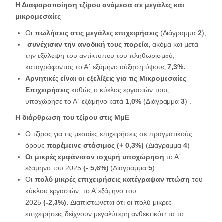
Η Διαφοροποίηση τζίρου ανάμεσα σε μεγάλες και
μικρομεσαίες
Ο
ι πωλήσεις στις μεγάλες επιχειρήσεις
(Διάγραμμα
2
),
συνέχισαν την ανοδική τους πορεία,
ακόμα και μετά
την εξάλειψη του αντίκτυπου του πληθωρισμού,
καταγράφοντας το Α΄ εξάμηνο αύξηση ύψους
7,3%.
Αρνητικές είναι οι εξελίξεις για τις Μικρομεσαίες
Επιχειρήσεις
καθώς ο κύκλος εργασιών τους
υποχώρησε το Α΄ εξάμηνο κατά
1,0%
(Διάγραμμα
3
) .
Η διάρθρωση του τζίρου στις ΜμΕ
Ο τζίρος για τις μεσαίες επιχειρήσεις σε πραγματικούς
όρους
παρέμεινε στάσιμος (+ 0,3%)
(Διάγραμμα
4
)
Οι μικρές εμφάνισαν ισχυρή υποχώρηση
το Α΄
εξάμηνο του 2025
(- 5,6%)
(Διάγραμμα
5
).
Ο
ι πολύ μικρές επιχειρήσεις κατέγραψαν πτώση
του
κύκλου εργασιών, το Α’ εξάμηνο του
2025
(-2,3%).
Διαπιστώνεται ότι οι πολύ μικρές
επιχειρήσεις δείχνουν μεγαλύτερη ανθεκτικότητα το