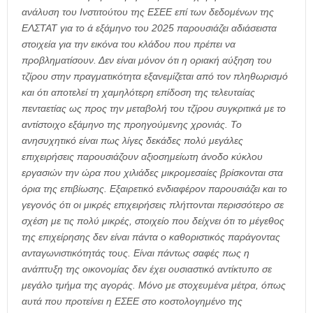
ανάλυση του Ινστιτούτου της ΕΣΕΕ επί των δεδομένων της
ΕΛΣΤΑΤ για το ά εξάμηνο του 2025 παρουσιάζει αδιάσειστα
στοιχεία για την εικόνα του κλάδου που πρέπει να
προβληματίσουν. Δεν είναι μόνον ότι η οριακή αύξηση του
τζίρου στην πραγματικότητα εξανεμίζεται από τον πληθωρισμό
και ότι αποτελεί τη χαμηλότερη επίδοση της τελευταίας
πενταετίας ως προς την μεταβολή του τζίρου συγκριτικά με το
αντίστοιχο εξάμηνο της προηγούμενης χρονιάς. Το
ανησυχητικό είναι πως λίγες δεκάδες πολύ μεγάλες
επιχειρήσεις παρουσιάζουν αξιοσημείωτη άνοδο κύκλου
εργασιών την ώρα που χιλιάδες μικρομεσαίες βρίσκονται στα
όρια της επιβίωσης. Εξαιρετικό ενδιαφέρον παρουσιάζει και το
γεγονός ότι οι μικρές επιχειρήσεις πλήττονται περισσότερο σε
σχέση με τις πολύ μικρές, στοιχείο που δείχνει ότι το μέγεθος
της επιχείρησης δεν είναι πάντα ο καθοριστικός παράγοντας
ανταγωνιστικότητάς τους. Είναι πάντως σαφές πως η
ανάπτυξη της οικονομίας δεν έχει ουσιαστικό αντίκτυπο σε
μεγάλο τμήμα της αγοράς. Μόνο με στοχευμένα μέτρα, όπως
αυτά που προτείνει η ΕΣΕΕ στο κοστολογημένο της