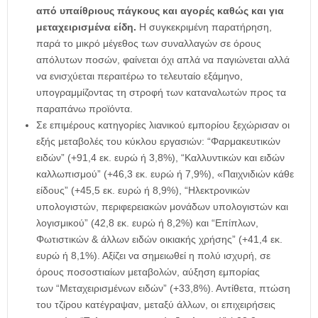
από υπαίθριους πάγκους και αγορές καθώς και για
μεταχειρισμένα είδη.
Η συγκεκριμένη παρατήρηση,
παρά το μικρό μέγεθος των συναλλαγών σε όρους
απόλυτων ποσών, φαίνεται όχι απλά να παγιώνεται αλλά
να ενισχύεται περαιτέρω το τελευταίο εξάμηνο,
υπογραμμίζοντας τη στροφή των καταναλωτών προς τα
παραπάνω προϊόντα.
Σε επιμέρους κατηγορίες λιανικού εμπορίου ξεχώρισαν οι
εξής μεταβολές του κύκλου εργασιών: “Φαρμακευτικών
ειδών” (+91,4 εκ. ευρώ ή 3,8%), “Καλλυντικών και ειδών
καλλωπισμού” (+46,3 εκ. ευρώ ή 7,9%), «Παιχνιδιών κάθε
είδους” (+45,5 εκ. ευρώ ή 8,9%), “Ηλεκτρονικών
υπολογιστών, περιφερειακών μονάδων υπολογιστών και
λογισμικού” (42,8 εκ. ευρώ ή 8,2%) και “Επίπλων,
Φωτιστικών & άλλων ειδών οικιακής χρήσης” (+41,4 εκ.
ευρώ ή 8,1%). Αξίζει να σημειωθεί η πολύ ισχυρή, σε
όρους ποσοστιαίων μεταβολών, αύξηση εμπορίας
των “Μεταχειρισμένων ειδών” (+33,8%). Αντίθετα, πτώση
του τζίρου κατέγραψαν, μεταξύ άλλων, οι επιχειρήσεις