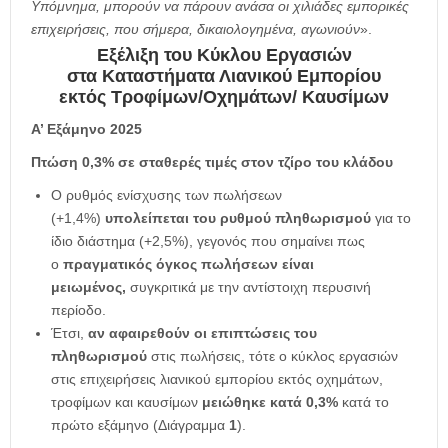
Υπόμνημα, μπορούν να πάρουν ανάσα οι χιλιάδες εμπορικές
επιχειρήσεις, που σήμερα, δικαιολογημένα, αγωνιούν
».
Εξέλιξη του Κύκλου Εργασιών
στα Καταστήματα Λιανικού Εμπορίου
εκτός Τροφίμων/Οχημάτων/ Καυσίμων
Α’ Εξάμηνο 2025
Πτώση 0,3% σε σταθερές τιμές στον τζίρο του κλάδου
Ο ρυθμός ενίσχυσης των πωλήσεων
(+1,4%)
υπολείπεται του ρυθμού πληθωρισμού
για το
ίδιο διάστημα (+2,5%), γεγονός που σημαίνει πως
ο
πραγματικός όγκος πωλήσεων είναι
μειωμένος,
συγκριτικά με την αντίστοιχη περυσινή
περίοδο.
Έτσι,
αν αφαιρεθούν οι επιπτώσεις του
πληθωρισμού
στις πωλήσεις, τότε ο κύκλος εργασιών
στις επιχειρήσεις λιανικού εμπορίου εκτός οχημάτων,
τροφίμων και καυσίμων
μειώθηκε κατά 0,3%
κατά το
πρώτο εξάμηνο (Διάγραμμα
1
).