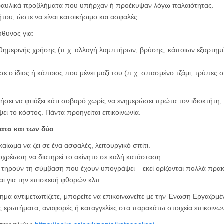
ραυλικά προβλήματα που υπήρχαν ή προέκυψαν λόγω παλαιότητας.
του, ώστε να είναι κατοικήσιμο και ασφαλές.
ύθυνος για:
αθημερινής χρήσης (π.χ. αλλαγή λαμπτήρων, βρύσης, κάποιων εξαρτημ
 ο ίδιος ή κάποιος που μένει μαζί του (π.χ. σπασμένο τζάμι, τρύπες σ
ρήσει να φτιάξει κάτι σοβαρό χωρίς να ενημερώσει πρώτα τον ιδιοκτήτη, ο
ι το κόστος. Πάντα προηγείται επικοινωνία.
ατα και των δύο
ικαίωμα να ζει σε ένα ασφαλές, λειτουργικό σπίτι.
ποχρέωση να διατηρεί το ακίνητο σε καλή κατάσταση.
α τηρούν τη σύμβαση που έχουν υπογράψει – εκεί ορίζονται πολλά πρακ
ται για την επισκευή φθορών κλπ.
ημα αντιμετωπίζετε, μπορείτε να επικοινωνείτε με την Ένωση Εργαζο
 ερωτήματα, αναφορές ή καταγγελίες στα παρακάτω στοιχεία επικοινων