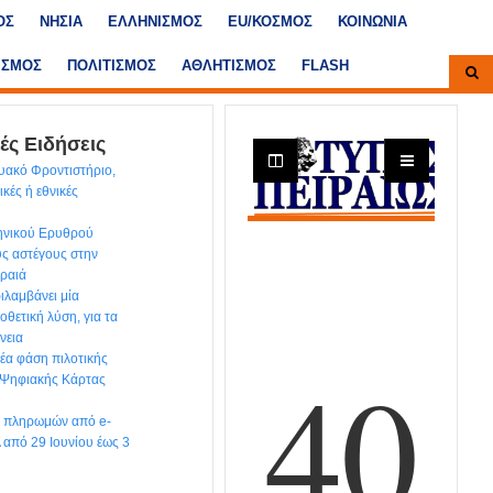
ΟΣ
ΝΗΣΙΑ
ΕΛΛΗΝΙΣΜΟΣ
ΕU/ΚΟΣΜΟΣ
ΚΟΙΝΩΝΙΑ
ΙΣΜΟΣ
ΠΟΛΙΤΙΣΜΟΣ
ΑΘΛΗΤΙΣΜΟΣ
FLASH
ές Ειδήσεις
υακό Φροντιστήριο,
κές ή εθνικές
ηνικού Ερυθρού
υς αστέγους στην
ιραιά
ιλαμβάνει μία
θετική λύση, για τα
νεια
έα φάση πιλοτικής
 Ψηφιακής Κάρτας
ων πληρωμών από e-
από 29 Ιουνίου έως 3