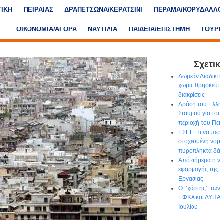
ΤΙΚΗ
ΠΕΙΡΑΙΑΣ
ΔΡΑΠΕΤΣΩΝΑ/ΚΕΡΑΤΣΙΝΙ
ΠΕΡΑΜΑ/ΚΟΡΥΔΑΛΛ
ΟΙΚΟΝΟΜΙΑ/ΑΓΟΡΑ
ΝΑΥΤΙΛΙΑ
ΠΑΙΔΕΙΑ/ΕΠΙΣΤΗΜΗ
ΤΟΥΡ
Σχετικ
Δωρεάν Διαδικτ
χωρίς θρησκευτι
διακρίσεις
Δράση του Ελλ
Σταυρού για το
περιοχή του Πε
ΕΣΕΕ: Τι να περ
στοχευμένη νομο
πυρόπληκτα δά
Από σήμερα η ν
εφαρμογής της
Εργασίας
Ο ‘’χάρτης’’ τ
ΕΦΚΑ και ΔΥΠΑ 
Ιουλίου