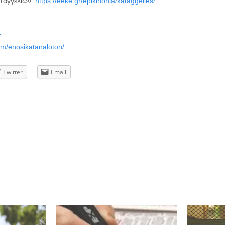
ταγγελιών:
https://eeke.gr/epikinonia/kataggelies/
r
m/enosikatanaloton/
Twitter
Email