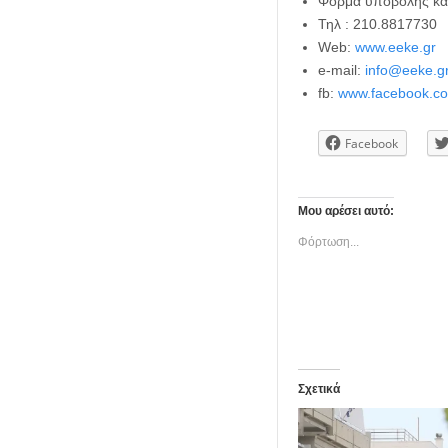
Φόρμα υποβολής κα
Τηλ : 210.8817730
Web:
www.eeke.gr
e-mail:
info@eeke.g
fb:
www.facebook.co
Facebook
Μου αρέσει αυτό:
Φόρτωση...
Σχετικά