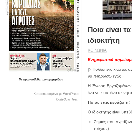
η
μ
ε
ρ
ί
Ποια είναι τ
δ
α
ιδιοκτήτη
ΚΟΙΝΩΝΙΑ
Ενημερωτικό σημείωμ
|> Πολλοί ενοικιαστές 
να πληρώσω εγώ;»
Τα
πρωτοσέλιδα
των
εφημερίδων
Η Ένωση Εργαζομένων Κα
ένα νοικιασμένο ακίνητο
Κατασκευασμένο με WordPress
CodeScar Team
Ποιος επισκευάζει τι;
Ο ιδιοκτήτης είναι υπεύ
Ζημιές που σχετίζον
τοίχους).