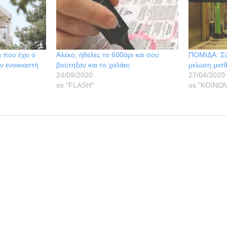
α που έχει ο
Αλέκο, ήθελες το 600άρι και σου
ΠΟΜΙΔΑ: Σύ
ν ενοικιαστή
βούτηξαν και το χαλάκι;
μείωση μισ
24/09/2020
27/04/2020
σε "FLASH"
σε "ΚΟΙΝΩΝ