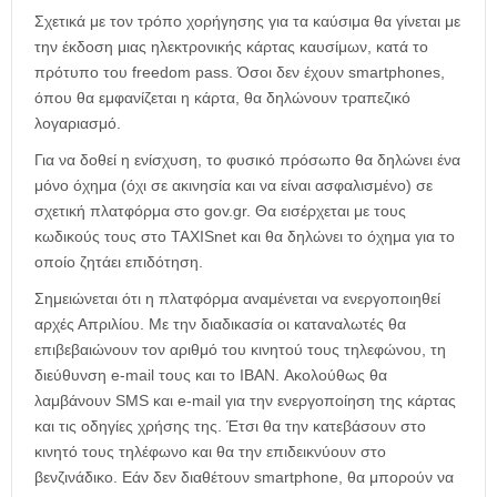
Σχετικά με τον τρόπο χορήγησης για τα καύσιμα θα γίνεται με
την έκδοση μιας ηλεκτρονικής κάρτας καυσίμων, κατά το
πρότυπο του freedom pass. Όσοι δεν έχουν smartphones,
όπου θα εμφανίζεται η κάρτα, θα δηλώνουν τραπεζικό
λογαριασμό.
Για να δοθεί η ενίσχυση, το φυσικό πρόσωπο θα δηλώνει ένα
μόνο όχημα (όχι σε ακινησία και να είναι ασφαλισμένο) σε
σχετική πλατφόρμα στο gov.gr. Θα εισέρχεται με τους
κωδικούς τους στο TAXISnet και θα δηλώνει το όχημα για το
οποίο ζητάει επιδότηση.
Σημειώνεται ότι η πλατφόρμα αναμένεται να ενεργοποιηθεί
αρχές Απριλίου. Με την διαδικασία οι καταναλωτές θα
επιβεβαιώνουν τον αριθμό του κινητού τους τηλεφώνου, τη
διεύθυνση e-mail τους και το IBAN. Ακολούθως θα
λαμβάνουν SMS και e-mail για την ενεργοποίηση της κάρτας
και τις οδηγίες χρήσης της. Έτσι θα την κατεβάσουν στο
κινητό τους τηλέφωνο και θα την επιδεικνύουν στο
βενζινάδικο. Εάν δεν διαθέτουν smartphone, θα μπορούν να