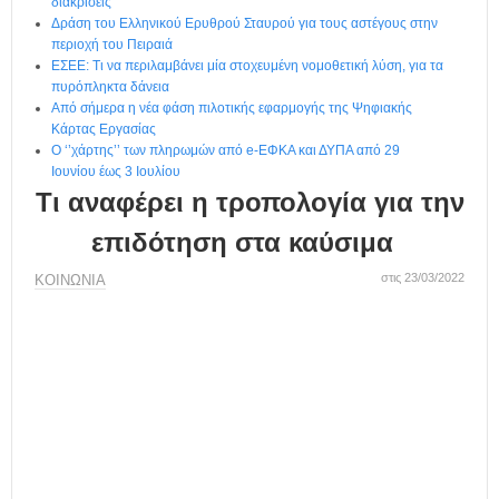
η
διακρίσεις
μ
Δράση του Ελληνικού Ερυθρού Σταυρού για τους αστέγους στην
περιοχή του Πειραιά
ε
ΕΣΕΕ: Τι να περιλαμβάνει μία στοχευμένη νομοθετική λύση, για τα
ρ
πυρόπληκτα δάνεια
ί
Από σήμερα η νέα φάση πιλοτικής εφαρμογής της Ψηφιακής
δ
Κάρτας Εργασίας
α
Ο ‘’χάρτης’’ των πληρωμών από e-ΕΦΚΑ και ΔΥΠΑ από 29
Ιουνίου έως 3 Ιουλίου
Τι αναφέρει η τροπολογία για την
επιδότηση στα καύσιμα
στις 23/03/2022
ΚΟΙΝΩΝΙΑ