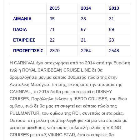
2015
2014
2013
ΛΙΜΑΝΙΑ
35
38
31
ΠΛΟΙΑ
71
67
69
ΕΤΑΙΡΕΙΕΣ
22
21
23
ΠΡΟΣΕΓΓΙΣΕΙΣ
2370
2264
2548
Η CARNIVAL έχει αποχωρήσει από το 2014 από την Ευρώπη
ενώ η ROYAL CARIBBEAN CRUISE LINE δε θα
δρομολογήσει μόνιμα κάποιο 300μετρο πλοίο της στην
Ανατολική Μεσόγειο. Επίσης, εκτός από την απουσία της
CARNIVAL, το 2015 δε θα μας επισκεφτεί η DISNEY
CRUISES. Παράλληλα έκλεισε η IBERO CRUISES, του ίδιου
ομίλου, ενώ δε θα μας επισκεφτεί και κάποιο πλοίο της
PULLMANTUR, του ομίλου της RCI, συνεπώς οι εταιρείες.
Ωστόσο, στη μελέτη συμπεριλήφθηκε και μια νέα εταιρεία με
μεσαίου μεγέθους, νεότευκτα, πολυτελή πλοία, η VIKING
CRUISES με το κ/ζ VIKING STAR, έτσι οι εταιρείες θα