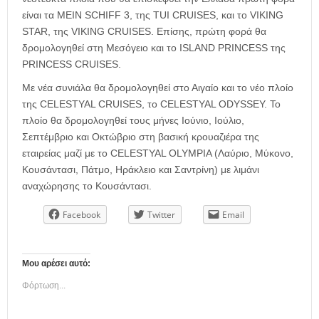
είναι τα MEIN SCHIFF 3, της TUI CRUISES, και το VIKING
STAR, της VIKING CRUISES. Επίσης, πρώτη φορά θα
δρομολογηθεί στη Μεσόγειο και το ISLAND PRINCESS της
PRINCESS CRUISES.
Με νέα συνιάλα θα δρομολογηθεί στο Αιγαίο και το νέο πλοίο
της CELESTYAL CRUISES, το CELESTYAL ODYSSEY. Το
πλοίο θα δρομολογηθεί τους μήνες Ιούνιο, Ιούλιο,
Σεπτέμβριο και Οκτώβριο στη βασική κρουαζιέρα της
εταιρείας μαζί με το CELESTYAL OLYMPIA (Λαύριο, Μύκονο,
Κουσάντασι, Πάτμο, Ηράκλειο και Σαντρίνη) με λιμάνι
αναχώρησης το Κουσάντασι.
Facebook
Twitter
Email
Μου αρέσει αυτό:
Φόρτωση...