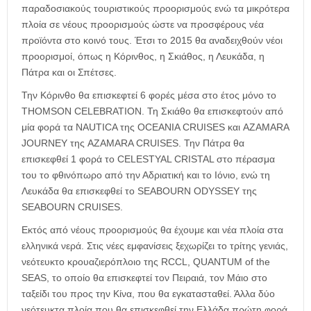
παραδοσιακούς τουριστικούς προορισμούς ενώ τα μικρότερα
πλοία σε νέους προορισμούς ώστε να προσφέρους νέα
προϊόντα στο κοινό τους. Έτσι το 2015 θα αναδειχθούν νέοι
προορισμοί, όπως η Κόρινθος, η Σκιάθος, η Λευκάδα, η
Πάτρα και οι Σπέτσες.
Την Κόρινθο θα επισκεφτεί 6 φορές μέσα στο έτος μόνο το
THOMSON CELEBRATION. Τη Σκιάθο θα επισκεφτούν από
μία φορά τα NAUTICA της OCEANIA CRUISES και AZAMARA
JOURNEY της AZAMARA CRUISES. Την Πάτρα θα
επισκεφθεί 1 φορά το CELESTYAL CRISTAL στο πέρασμα
του το φθινόπωρο από την Αδριατική και το Ιόνιο, ενώ τη
Λευκάδα θα επισκεφθεί το SEABOURN ODYSSEY της
SEABOURN CRUISES.
Εκτός από νέους προορισμούς θα έχουμε και νέα πλοία στα
ελληνικά νερά. Στις νέες εμφανίσεις ξεχωρίζει το τρίτης γενιάς,
νεότευκτο κρουαζιερόπλοιο της RCCL, QUANTUM of the
SEAS, το οποίο θα επισκεφτεί τον Πειραιά, τον Μάιο στο
ταξείδι του προς την Κίνα, που θα εγκατασταθεί. Άλλα δύο
νεότευκτα πλοία που θα επισκεφθεί την Ελλάδα πρώτη φορά