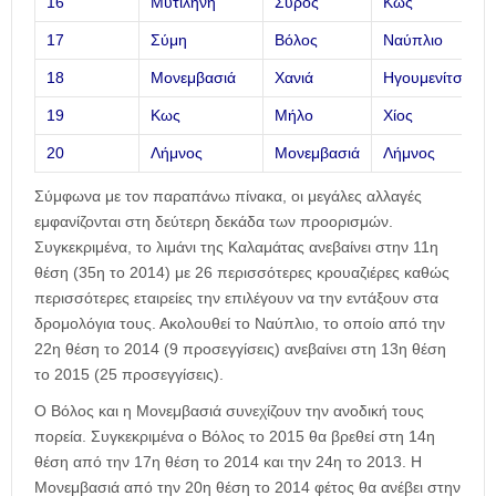
16
Μυτιλήνη
Σύρος
Κως
17
Σύμη
Βόλος
Ναύπλιο
18
Μονεμβασιά
Χανιά
Ηγουμενίτσα
19
Κως
Μήλο
Χίος
20
Λήμνος
Μονεμβασιά
Λήμνος
Σύμφωνα με τον παραπάνω πίνακα, οι μεγάλες αλλαγές
εμφανίζονται στη δεύτερη δεκάδα των προορισμών.
Συγκεκριμένα, το λιμάνι της Καλαμάτας ανεβαίνει στην 11η
θέση (35η το 2014) με 26 περισσότερες κρουαζιέρες καθώς
περισσότερες εταιρείες την επιλέγουν να την εντάξουν στα
δρομολόγια τους. Ακολουθεί το Ναύπλιο, το οποίο από την
22η θέση το 2014 (9 προσεγγίσεις) ανεβαίνει στη 13η θέση
το 2015 (25 προσεγγίσεις).
Ο Βόλος και η Μονεμβασιά συνεχίζουν την ανοδική τους
πορεία. Συγκεκριμένα ο Βόλος το 2015 θα βρεθεί στη 14η
θέση από την 17η θέση το 2014 και την 24η το 2013. Η
Μονεμβασιά από την 20η θέση το 2014 φέτος θα ανέβει στην