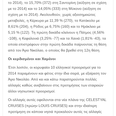
το 2014), το 15,70% (372) στη Σαντορίνη (αύξηση σε σχέση
με το 2014) και το 14,05% (333) στη Μύκονο (αύξηση σε
σχέση με το 2014). Ακολουθούν, χωρίς αξιοσημειώτες
μεταβολές, η Κέρκυρα με 11,39 % (270), το Κατάκολο με
8,61% (204), η Ρόδος με 6,75% (160) και το Ηράκλειο με
5,15 % (122). Τη πρώτη δεκάδα κλείνουν η Πάτμος (4,56%
-108), η Κεφαλονιά (3,25% -77) και τα Χανιά (1,81% -43), τα
οποία επιστρέφουν στην πρώτη δεκάδα παίρνοντας τη θέση
από τον Άγιο Νικόλαο, ο οποίος θα βρεθεί στη 12η θέση.
Οι κερδισμένοι και Χαμένοι
Έτσι λοιπόν, οι κορυφαίοι 10 ελληνικοί προορισμοί για το
2014 παραμένουν και φέτος στην ίδια σειρά, με εξαίρεση τον
Άγιο Νικολάο. Από κει και κάτω παρατηρούνται πολλές
αλλαγές καθώς ανεβαίνουν στις προτιμήσεις των εταιρειών
άλλοι νησιωτικοί προορισμοί.
Οι αλλαγές αυτές οφείλονται στα νέα πλάνα της CELESTYAL
CRUISES (πρώην LOUIS CRUISES) και στην ιδιαίτερη
προτίμηση σε κάποια νησιά προκαλούν αυτές τις αλλαγές