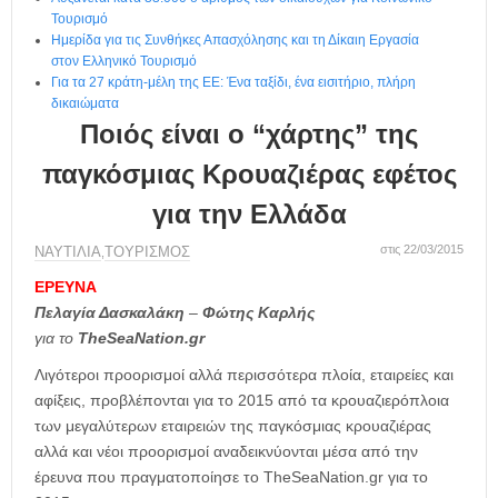
η
Τουρισμό
μ
Ημερίδα για τις Συνθήκες Απασχόλησης και τη Δίκαιη Εργασία
ε
στον Ελληνικό Τουρισμό
ρ
Για τα 27 κράτη-μέλη της ΕΕ: Ένα ταξίδι, ένα εισιτήριο, πλήρη
ί
δικαιώματα
δ
Ποιός είναι ο “χάρτης” της
α
παγκόσμιας Κρουαζιέρας εφέτος
για την Ελλάδα
στις 22/03/2015
ΝΑΥΤΙΛΙΑ
ΤΟΥΡΙΣΜΟΣ
,
ΕΡΕΥΝΑ
Πελαγία Δασκαλάκη
–
Φώτης Καρλής
για το
TheSeaNation.gr
Λιγότεροι προορισμοί αλλά περισσότερα πλοία, εταιρείες και
αφίξεις, προβλέπονται για το 2015 από τα κρουαζιερόπλοια
των μεγαλύτερων εταιρειών της παγκόσμιας κρουαζιέρας
αλλά και νέοι προορισμοί αναδεικνύονται μέσα από την
έρευνα που πραγματοποίησε το TheSeaNation.gr για το