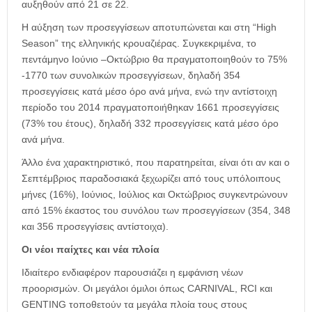
αυξηθούν από 21 σε 22.
Η αύξηση των προσεγγίσεων αποτυπώνεται και στη “High
Season” της ελληνικής κρουαζιέρας. Συγκεκριμένα, το
πεντάμηνο Ιούνιο –Οκτώβριο θα πραγματοποιηθούν το 75%
-1770 των συνολικών προσεγγίσεων, δηλαδή 354
προσεγγίσεις κατά μέσο όρο ανά μήνα, ενώ την αντίστοιχη
περίοδο του 2014 πραγματοποιήθηκαν 1661 προσεγγίσεις
(73% του έτους), δηλαδή 332 προσεγγίσεις κατά μέσο όρο
ανά μήνα.
Άλλο ένα χαρακτηριστικό, που παρατηρείται, είναι ότι αν και ο
Σεπτέμβριος παραδοσιακά ξεχωρίζει από τους υπόλοιπους
μήνες (16%), Ιούνιος, Ιούλιος και Οκτώβριος συγκεντρώνουν
από 15% έκαστος του συνόλου των προσεγγίσεων (354, 348
και 356 προσεγγίσεις αντίστοιχα).
Οι νέοι παίχτες και νέα πλοία
Ιδιαίτερο ενδιαφέρον παρουσιάζει η εμφάνιση νέων
προορισμών. Οι μεγάλοι όμιλοι όπως CARNIVAL, RCI και
GENTING τοποθετούν τα μεγάλα πλοία τους στους