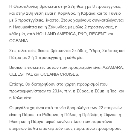
Η Θεσσαλονίκη βρίσκεται στην 27η θέση με 8 προσεγγίσεις
και στην 28η θέση είναι η Κόρινθος, η Καβάλα και το Γύθειο
με 6 προσεγγίσεις, έκαστο. Στους χαμένους συγκαταλέγονται
η Ηγουμενίτσα και η Ζάκυνθος με μόλις 2 προσεγγίσεις, η
κάθε μία, από HOLLAND AMERICA, P&O, REGENT και
OCEANIA.
Στις τελευταίες θέσεις βρίσκονται Σκιάθος, Ύδρα, Σπέτσες και
Πάτρα με 2 ή 1 προσέγγιση, η κάθε μία.
Βασικοί επισκέπτες αυτών των προορισμών είναι AZAMARA,
CELESTYAL και OCEANIA CRUISES.
Επίσης, θα διατηρηθούν στο χάρτη προορισμοί που
πρωτοεμφανίστηαν το 2014, π.χ. η Σύρος, η Σύμη, η Ίος, και
η Καλαμάτα.
Οι μεγάλοι χαμένοι από τα νέα δρομολόγια των 22 εταιρειών
είναι η Πάρος, το Ρέθυμνο, η Πύλος, η Πρέβεζα, η Σίφνος, η
Ιθάκη και η Πάργα, αφού κανένα πλοίο των παραπάνω
εταιρειών δε θα επισκεφτούν τους παραπάνω προορισμούς.