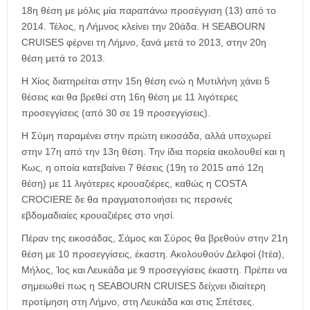
18η θέση με μόλις μία παραπάνω προσέγγιση (13) από το
2014. Τέλος, η Λήμνος κλείνει την 20άδα. Η SEABOURN
CRUISES φέρνει τη Λήμνο, ξανά μετά το 2013, στην 20η
θέση μετά το 2013.
Η Χίος διατηρείται στην 15η θέση ενώ η Μυτιλήνη χάνει 5
θέσεις και θα βρεθεί στη 16η θέση με 11 λιγότερες
προσεγγίσεις (από 30 σε 19 προσεγγίσεις).
Η Σύμη παραμένει στην πρώτη εικοσάδα, αλλά υποχωρεί
στην 17η από την 13η θέση. Την ίδια πορεία ακολουθεί και η
Κως, η οποία κατεβαίνει 7 θέσεις (19η το 2015 από 12η
θέση) με 11 λιγότερες κρουαζιέρες, καθώς η COSTA
CROCIERE δε θα πραγματοποιήσει τις περσινές
εβδομαδιαίες κρουαζιέρες στο νησί.
Πέραν της εικοσάδας, Σάμος και Σύρος θα βρεθούν στην 21η
θέση με 10 προσεγγίσεις, έκαστη. Ακολουθούν Δελφοί (Ιτέα),
Μήλος, Ίος και Λευκάδα με 9 προσεγγίσεις έκαστη. Πρέπει να
σημειωθεί πως η SEABOURN CRUISES δείχνει ιδιαίτερη
προτίμηση στη Λήμνο, στη Λευκάδα και στις Σπέτσες.