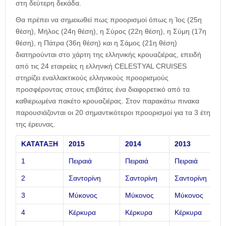
στη δεύτερη δεκάδα.
Θα πρέπει να σημειωθεί πως προορισμοί όπως η Ίος (25η
θέση), Μήλος (24η θέση), η Σύρος (22η θέση), η Σύμη (17η
θέση), η Πάτρα (36η θέση) και η Σάμος (21η θέση)
διατηρούνται στο χάρτη της ελληνικής κρουαζιέρας, επειδή
από τις 24 εταιρείες η ελληνική CELESTYAL CRUISES
στηρίζει εναλλακτικούς ελληνικούς προορισμούς
προσφέροντας στους επιβάτες ένα διαφορετικό από τα
καθιερωμένα πακέτο κρουαζιέρας. Στον παρακάτω πινακα
παρουσιάζονται οι 20 σημαντικότεροι προορισμοί για τα 3 έτη
της έρευνας.
ΚΑΤΑΤΑΞΗ
2015
2014
2013
1
Πειραιά
Πειραιά
Πειραιά
2
Σαντορίνη
Σαντορίνη
Σαντορίνη
3
Μύκονος
Μύκονος
Μύκονος
4
Κέρκυρα
Κέρκυρα
Κέρκυρα