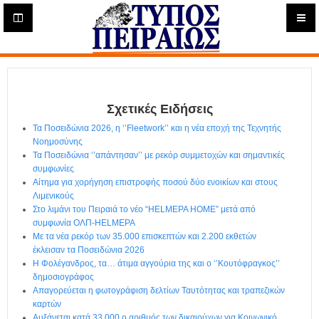
Η
μ
ε
Τύπος
ρ
ή
Πειραιώς - Ενημέρωση
σ
ι
Σχετικές Ειδήσεις
α
Δ
Τα Ποσειδώνια 2026, η ‘’Fleetwork’’ και η νέα εποχή της Τεχνητής
ι
Νοημοσύνης
α
Τα Ποσειδώνια ‘’απάντησαν’’ με ρεκόρ συμμετοχών και σημαντικές
δ
συμφωνίες
Αίτημα για χορήγηση επιστροφής ποσού δύο ενοικίων και στους
ι
Λιμενικούς
κ
Στο λιμάνι του Πειραιά το νέο “HELMEPA HOME” μετά από
τ
συμφωνία ΟΛΠ-HELMEPA
υ
Με τα νέα ρεκόρ των 35.000 επισκεπτών και 2.200 εκθετών
α
έκλεισαν τα Ποσειδώνια 2026
κ
Η Φολέγανδρος, τα… άτιμα αγγούρια της και ο ‘’Κουτόφραγκος’’
ή
δημοσιογράφος
Ε
Απαγορεύεται η φωτογράφιση δελτίων Ταυτότητας και τραπεζικών
φ
καρτών
Αυξάνεται κατά 33.000 ο αριθμός των δικαιούχων για Κοινωνικό