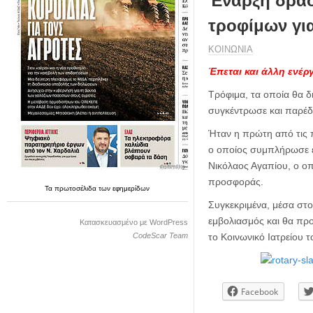
Έναρξη δράσ
η
μ
τροφίμων γι
ε
ρ
ΚΟΙΝΩΝΙΑ
ί
Έπεται και άλλη ενέρ
δ
α
Τρόφιμα, τα οποία θα 
συγκέντρωσε και παρέδω
Ήταν η πρώτη από τις 
ο οποίος συμπλήρωσε έ
Νικόλαος Αγαπίου, ο οπο
προσφοράς.
Τα
πρωτοσέλιδα
των
εφημερίδων
Συγκεκριμένα, μέσα στ
εμβολιασμός και θα πρ
Κατασκευασμένο με WordPress
CodeScar Team
το Κοινωνικό Ιατρείου 
Facebook