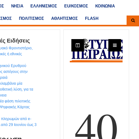
ΟΣ
ΝΗΣΙΑ
ΕΛΛΗΝΙΣΜΟΣ
ΕU/ΚΟΣΜΟΣ
ΚΟΙΝΩΝΙΑ
ΙΣΜΟΣ
ΠΟΛΙΤΙΣΜΟΣ
ΑΘΛΗΤΙΣΜΟΣ
FLASH
ές Ειδήσεις
υακό Φροντιστήριο,
κές ή εθνικές
ηνικού Ερυθρού
υς αστέγους στην
ιραιά
ιλαμβάνει μία
θετική λύση, για τα
νεια
έα φάση πιλοτικής
 Ψηφιακής Κάρτας
ων πληρωμών από e-
από 29 Ιουνίου έως 3