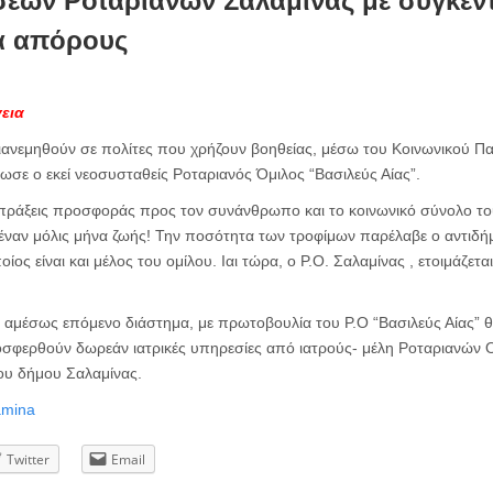
εων Ροταριανών Σαλαμίνας με συγκέ
α απόρους
γεια
διανεμηθούν σε πολίτες που χρήζουν βοηθείας, μέσω του Κοινωνικού Π
σε ο εκεί νεοσυσταθείς Ροταριανός Όμιλος “Βασιλεύς Αίας”.
πράξεις προσφοράς προς τον συνάνθρωπο και το κοινωνικό σύνολο του
ναν μόλις μήνα ζωής! Την ποσότητα των τροφίμων παρέλαβε ο αντιδή
ίος είναι και μέλος του ομίλου. Ιαι τώρα, ο Ρ.Ο. Σαλαμίνας , ετοιμάζετα
ο αμέσως επόμενο διάστημα, με πρωτοβουλία του Ρ.Ο “Βασιλεύς Αίας” 
οσφερθούν δωρεάν ιατρικές υπηρεσίες από ιατρούς- μέλη Ροταριανών Ο
του δήμου Σαλαμίνας.
Twitter
Email