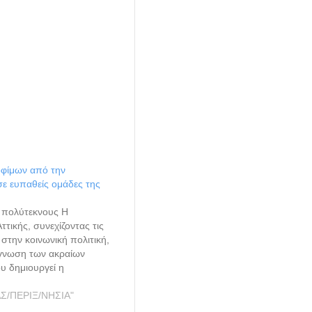
οφίμων από την
σε ευπαθείς ομάδες της
ι πολύτεκνους Η
ττικής, συνεχίζοντας τις
 στην κοινωνική πολιτική,
ίγνωση των ακραίων
υ δημιουργεί η
ή κρίση, τόσο σε
 όσο και σε κοινωνικό
ΑΣ/ΠΕΡΙΞ/ΝΗΣΙΑ"
 προκειμένου να