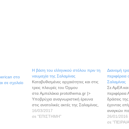
Η βάση του ελληνικού στόλου πριν τη
Διανομή τρ
ναυμαχία της Σαλαμίνας
περιφέρεια 
merican στο
Καταβυθισμένες αρχαιότητες και στις
Σαλαμίνας
ι σε σχολείο
τρεις πλευρές του Όρμου
Σε ΑμΕΑ κα
στα Αμπελάκια protothema.gr |>
περιφέρεια Α
Υποβρύχια αναγνωριστική έρευνα
δράσεις της
στις ανατολικές ακτές της Σαλαμίνας,
έχοντας επ
συγκεκριμένα στην περιοχή
16/03/2017
αναγκών πο
Αμπελακίου-Κυνόσουρας, η πρώτη
σε "ΕΠΙΣΤΗΜΗ"
ανθρωπιστικ
26/01/2016
συστηματική υποβρύχια έρευνα που
οικονομικό,
σε "ΠΕΙΡΑΙ
εγκαινιάζεται από ελληνικούς φορείς
επίπεδο και