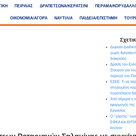
ΤΙΚΗ
ΠΕΙΡΑΙΑΣ
ΔΡΑΠΕΤΣΩΝΑ/ΚΕΡΑΤΣΙΝΙ
ΠΕΡΑΜΑ/ΚΟΡΥΔΑΛΛ
ΟΙΚΟΝΟΜΙΑ/ΑΓΟΡΑ
ΝΑΥΤΙΛΙΑ
ΠΑΙΔΕΙΑ/ΕΠΙΣΤΗΜΗ
ΤΟΥΡ
Σχετικ
Δωρεάν Διαδικτ
χωρίς θρησκευτι
διακρίσεις
Δράση του Ελλ
Σταυρού για το
περιοχή του Πε
ΕΣΕΕ: Τι να περ
στοχευμένη νομο
πυρόπληκτα δά
Από σήμερα η ν
εφαρμογής της
Εργασίας
Ο ‘’χάρτης’’ τ
ΕΦΚΑ και ΔΥΠΑ 
Ιουλίου