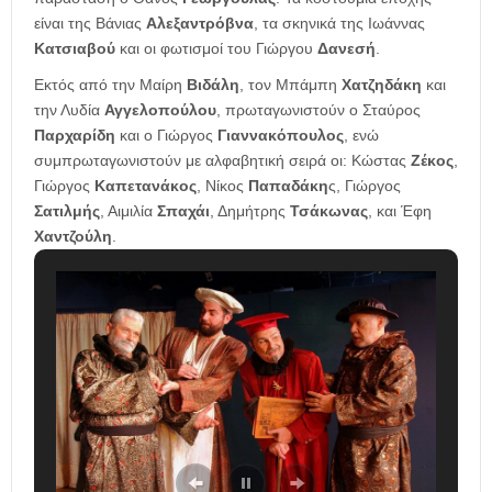
είναι της Βάνιας
Αλεξαντρόβνα
, τα σκηνικά της Ιωάννας
Κατσιαβού
και οι φωτισμοί του Γιώργου
Δανεσή
.
Εκτός από την Μαίρη
Βιδάλη
, τον Μπάμπη
Χατζηδάκη
και
την Λυδία
Αγγελοπούλου
, πρωταγωνιστούν ο Σταύρος
Παρχαρίδη
και ο Γιώργος
Γιαννακόπουλος
, ενώ
συμπρωταγωνιστούν με αλφαβητική σειρά οι: Κώστας
Ζέκος
,
Γιώργος
Καπετανάκος
, Νίκος
Παπαδάκη
ς, Γιώργος
Σατιλμής
, Αιμιλία
Σπαχάι
, Δημήτρης
Τσάκωνας
, και Έφη
Χαντζούλη
.