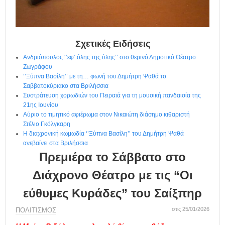
η
μ
ε
ρ
ί
Σχετικές Ειδήσεις
δ
Ανδριόπουλος ‘’εφ’ όλης της ύλης’’ στο θερινό Δημοτικό Θέατρο
α
Ζωγράφου
‘’Ξύπνα Βασίλη’’ με τη… φωνή του Δημήτρη Ψαθά το
Σαββατοκύριακο στα Βριλήσσια
Συστράτευση χορωδιών του Πειραιά για τη μουσική πανδαισία της
21ης Ιουνίου
Αύριο το τιμητικό αφιέρωμα στον Νικαιώτη διάσημο κιθαριστή
Στέλιο Γκόλγκαρη
Η διαχρονική κωμωδία ‘’Ξύπνα Βασίλη’’ του Δημήτρη Ψαθά
ανεβαίνει στα Βριλήσσια
Πρεμιέρα το Σάββατο στο
Διάχρονο Θέατρο με τις “Οι
εύθυμες Κυράδες” του Σαίξπηρ
στις 25/01/2026
ΠΟΛΙΤΙΣΜΟΣ