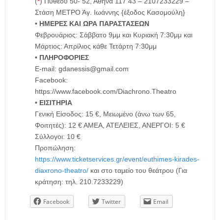
(
*
) Πυθέου 50- 52, Αθήνα 117 43 – 2107233229 –
Στάση ΜΕΤΡΟ Άγ. Ιωάννης {έξοδος Κασομούλη}
•
ΗΜΕΡΕΣ ΚΑΙ ΩΡΑ ΠΑΡΑΣΤΑΣΕΩΝ
Φεβρουάριος: Σάββατο 9μμ και Κυριακή 7:30μμ και
Μάρτιος: Απρίλιος κάθε Τετάρτη 7:30μμ
•
ΠΛΗΡΟΦΟΡΙΕΣ
E-mail: gdanessis@gmail.com
Facebook:
https://www.facebook.com/Diachrono.Theatro
•
ΕΙΣΙΤΗΡΙΑ
Γενική Είσοδος: 15 €, Μειωμένο (άνω των 65,
Φοιτητές): 12 € ΑΜΕΑ, ΑΤΕΛΕΙΕΣ, ΑΝΕΡΓΟΙ: 5 €
Σύλλογοι: 10 €
Προπώληση:
https://www.ticketservices.gr/event/euthimes-kirades-
diaxrono-theatro/
και στο ταμείο του θεάτρου (Για
κράτηση: τηλ. 210.7233229)
Facebook
Twitter
Email