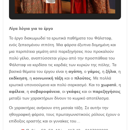
Λίγα λόγια για το έργο
Το έργο διακωμωδεί τα ερωτικά παθήματα του Φάλσταφ,
ενός ξεπεσμένου ιππότη. Μια φάρσα έξυπνα δομημένη και
μια περιπέτεια γεμάτη από παρεξηγήσεις που προκαλούν
πολύ γέλιο, αναπτύσσεται γύρω από την προσπάθεια του
Φάλσταφ να κερδίσει τις καρδιές των κυριών της πόλης. Τα
βασικά θέματα του έργου είναι η
αγάπη
, ο
γάμος
, η
ζήλια
, η
εκδίκηση
, η
κοινωνική τάξη
και ο
πλούτος
. Με πολλά
ερωτικά υπονοούμενα και πολύ σαρκασμό. Και το
χωρατό
, η
αφέλεια
, η
σοβαροφάνεια
, οι
γκάφες
και οι
παρεξηγήσεις
μεταξύ των χαρακτήρων δίνουν το κωμικό αποτέλεσμα.
Οι χαρακτήρες ανήκουν στη μεσαία τάξη. Σε αυτήν την
ηθογραφική φάρσα, τους πρωταγωνιστικούς ρόλους έχουν ο
επίδοξος εραστής και οι γυναίκες του…