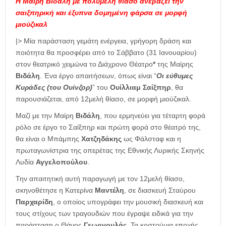
Η Μαίρη Βιδάλη με πολυμελή θίασο ανεβάζει την
σαιξπηρική και έξυπνα δομημένη φάρσα σε μορφή
μιούζικαλ
|> Μία παράσταση γεμάτη ενέργεια, γρήγορη δράση και
ποιότητα θα προσφέρει από το Σάββατο (31 Ιανουαρίου)
στον θεατρικό χειμώνα το Διάχρονο Θέατρο
*
της Μαίρης
Βιδάλη
. Ένα έργο απαιτήσεων, όπως είναι “
Οι εύθυμες
Κυράδες (του Ουίνζορ)
” του
Ουίλλιαμ Σαίξπηρ
, θα
παρουσιάζεται, από 12μελή θίασο, σε μορφή μιούζικαλ.
Μαζί με την Μαίρη
Βιδάλη
, που ερμηνεύει για τέταρτη φορά
ρόλο σε έργο το Σαίξπηρ και πρώτη φορά στο θέατρό της,
θα είναι ο Μπάμπης
Χατζηδάκης
ως Φάλσταφ και η
πρωταγωνίστρια της οπερέτας της Εθνικής Λυρικής Σκηνής
Λυδία
Αγγελοπούλου
.
Την απαιτητική αυτή παραγωγή με τον 12μελή θίασο,
σκηνοθέτησε η Κατερίνα
Μαντέλη
, σε διασκευή Σταύρου
Παρχαρίδη
, ο οποίος υπογράφει την μουσική διασκευή και
τους στίχους των τραγουδιών που έγραψε ειδικά για την
παράσταση ο Θάνος
Γεωργουλάς
. Τα κοστούμια εποχής