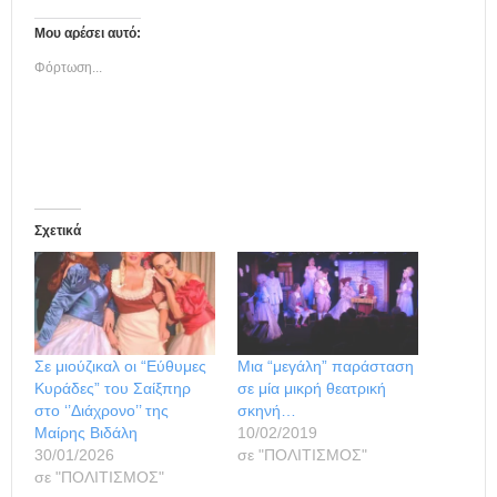
Μου αρέσει αυτό:
Φόρτωση...
Σχετικά
Σε μιούζικαλ οι “Εύθυμες
Μια “μεγάλη” παράσταση
Κυράδες” του Σαίξπηρ
σε μία μικρή θεατρική
στο ‘’Διάχρονο’’ της
σκηνή…
Μαίρης Βιδάλη
10/02/2019
30/01/2026
σε "ΠΟΛΙΤΙΣΜΟΣ"
σε "ΠΟΛΙΤΙΣΜΟΣ"