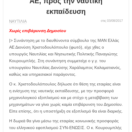
AE, προς την ναυτική
η
μ
εκπαίδευση
ε
ρ
στις 03/08/2017
ΝΑΥΤΙΛΙΑ
ί
Χωρίς επιβάρυνση Δημοσίου
δ
α
|> Συνάντηση με το διευθύνοντα σύμβουλο της ΜΑΝ Ελλάς
ΑΕ Διονύση Χριστοδουλόπουλο (φωτό), είχε χθες ο
υπουργός Ναυτιλίας και Νησιωτικής Πολιτικής Παναγιώτης
Κουρουμπλής. Στη συνάντηση συμμετείχε ο γ.γ. του
υπουργείου Ναυτιλίας Διονύσης Χαράλαμπος Καλαματιανός,
καθώς και υπηρεσιακοί παράγοντες.
Ο κ. Χριστοδουλόπουλος δήλωσε ότι θέση της εταιρίας είναι
η ενίσχυση της ναυτικής εκπαίδευσης, με την προσφορά
μηχανολογικού εξοπλισμού και με στόχο η μεταβίβαση των
μηχανημάτων να γίνει χωρίς καμία επιβάρυνση του Δημοσίου.
Είπε επίσης, ότι η υποστήριξη σε εξοπλισμό θα είναι διαρκής.
Η δωρεά θα γίνει μέσω της εταιρίας κοινωνικής προσφοράς
του ελληνικού εφοπλισμού ΣΥΝ-ΕΝΩΣΙΣ. Ο κ. Κουρουμπλής