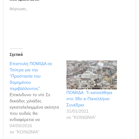
Φόρτωση...
Σχετικά
Επιστολή ΠΟΜΙΔΑ σε
Τσίπρα για την
“Προστασία του
δομημένου
περιβάλλοντος”
ΠΟΜΙΔΑ: Τι κατατέθηκε
Επικίνδυνο το ν/σ Σε
στο 38ο e-Πανελλήνιο
δεκάδες χιλιάδες
Συνέδριο
εγκαταλελειμμένα ακίνητα
31/01/2021
που ουδείς θα
σε "ΚΟΙΝΩΝΙΑ"
ενδιαφέρεται να
κληρονομήσει οδηγούν οι
04/09/2016
ρυθμίσεις του
σε "ΚΟΙΝΩΝΙΑ"
νομοσχεδίου για την