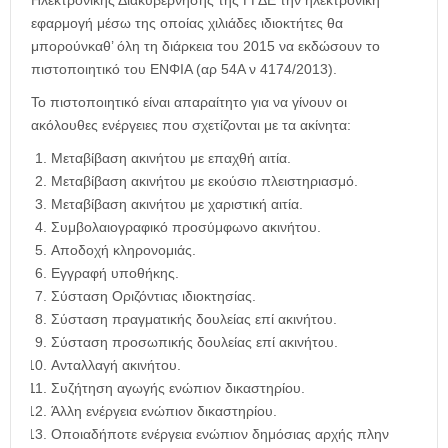
η
Ηλεκτρονικής Διακυβέρνησης της ΓΓΔΕ την ηλεκτρονική
μ
εφαρμογή μέσω της οποίας χιλιάδες ιδιοκτήτες θα
ε
μπορούνκαθ’ όλη τη διάρκεια του 2015 να εκδώσουν το
ρ
πιστοποιητικό του ΕΝΦΙΑ (αρ 54Α ν 4174/2013).
ί
Το πιστοποιητικό είναι απαραίτητο για να γίνουν οι
δ
ακόλουθες ενέργειες που σχετίζονται με τα ακίνητα:
α
Μεταβίβαση ακινήτου με επαχθή αιτία.
Μεταβίβαση ακινήτου με εκούσιο πλειστηριασμό.
Μεταβίβαση ακινήτου με χαριστική αιτία.
Συμβολαιογραφικό προσύμφωνο ακινήτου.
Αποδοχή κληρονομιάς.
Εγγραφή υποθήκης.
Σύσταση Οριζόντιας ιδιοκτησίας.
Σύσταση πραγματικής δουλείας επί ακινήτου.
Σύσταση προσωπικής δουλείας επί ακινήτου.
Ανταλλαγή ακινήτου.
Συζήτηση αγωγής ενώπιον δικαστηρίου.
Άλλη ενέργεια ενώπιον δικαστηρίου.
Οποιαδήποτε ενέργεια ενώπιον δημόσιας αρχής πλην