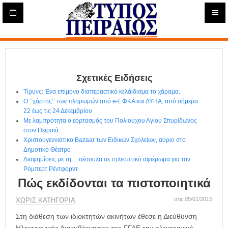
Η
μ
ε
Τύπος
ρ
ή
Πειραιώς - Ενημέρωση
σ
ι
Σχετικές Ειδήσεις
α
Δ
Τίρυνς: Ένα επίμονο διαπεραστικό κελάιδισμα το χάραμα.
ι
Ο ‘’χάρτης’’ των πληρωμών από e-ΕΦΚΑ και ΔΥΠΑ, από σήμερα
α
22 έως τις 24 Δεκεμβρίου
δ
Με λαμπρότητα ο εορτασμός του Πολιούχου Αγίου Σπυρίδωνος
στον Πειραιά
ι
Χριστουγεννιάτικο Bazaar των Ειδικών Σχολείων, αύριο στο
κ
Δημοτικό Θέατρο
τ
Διαφημίσεις με τη… σέσουλα σε τηλεοπτικό αφιέρωμα για τον
υ
Ρόμπερτ Ρέντφορντ
α
Πώς εκδίδονται τα πιστοποιητικά
κ
ή
στις 05/01/2015
ΧΩΡΊΣ ΚΑΤΗΓΟΡΊΑ
Ε
Στη διάθεση των ιδιοκτητών ακινήτων έθεσε η Διεύθυνση
φ