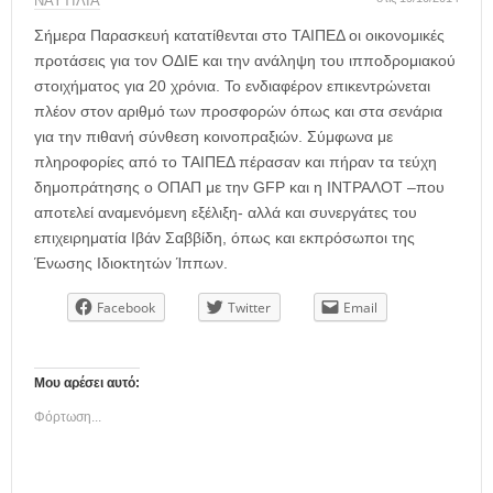
η
ΝΑΥΤΙΛΙΑ
μ
Σήμερα Παρασκευή κατατίθενται στο ΤΑΙΠΕΔ οι οικονομικές
ε
προτάσεις για τον ΟΔΙΕ και την ανάληψη του ιπποδρομιακού
ρ
στοιχήματος για 20 χρόνια. Το ενδιαφέρον επικεντρώνεται
ί
πλέον στον αριθμό των προσφορών όπως και στα σενάρια
δ
για την πιθανή σύνθεση κοινοπραξιών. Σύμφωνα με
α
πληροφορίες από το ΤΑΙΠΕΔ πέρασαν και πήραν τα τεύχη
δημοπράτησης ο ΟΠΑΠ με την
GFP
και η ΙΝΤΡΑΛΟΤ –που
αποτελεί αναμενόμενη εξέλιξη- αλλά και συνεργάτες του
επιχειρηματία Ιβάν Σαββίδη, όπως και εκπρόσωποι της
Ένωσης Ιδιοκτητών Ίππων.
Facebook
Twitter
Email
Μου αρέσει αυτό:
Φόρτωση...