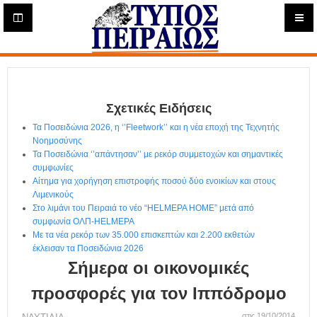
Η
μ
ε
Τύπος
ρ
ή
Πειραιώς - Ενημέρωση
σ
ι
Σχετικές Ειδήσεις
α
Δ
Τα Ποσειδώνια 2026, η ‘’Fleetwork’’ και η νέα εποχή της Τεχνητής
ι
Νοημοσύνης
α
Τα Ποσειδώνια ‘’απάντησαν’’ με ρεκόρ συμμετοχών και σημαντικές
δ
συμφωνίες
Αίτημα για χορήγηση επιστροφής ποσού δύο ενοικίων και στους
ι
Λιμενικούς
κ
Στο λιμάνι του Πειραιά το νέο “HELMEPA HOME” μετά από
τ
συμφωνία ΟΛΠ-HELMEPA
υ
Με τα νέα ρεκόρ των 35.000 επισκεπτών και 2.200 εκθετών
α
έκλεισαν τα Ποσειδώνια 2026
κ
Σήμερα οι οικονομικές
ή
Ε
προσφορές για τον Ιππόδρομο
φ
στις 19/10/2014