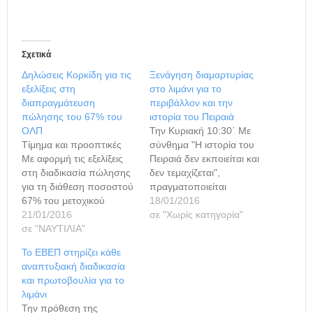
Σχετικά
Δηλώσεις Κορκίδη για τις
Ξενάγηση διαμαρτυρίας
εξελίξεις στη
στο λιμάνι για το
διαπραγμάτευση
περιβάλλον και την
πώλησης του 67% του
ιστορία του Πειραιά
ΟΛΠ
Την Κυριακή 10:30΄ Με
Τίμημα και προοπτικές
σύνθημα "Η ιστορία του
Με αφορμή τις εξελίξεις
Πειραιά δεν εκποιείται και
στη διαδικασία πώλησης
δεν τεμαχίζεται",
για τη διάθεση ποσοστού
πραγματοποιείται
67% του μετοχικού
την Κυριακή 24/1
18/01/2016
κεφαλαίου της εταιρείας
21/01/2016
(10:30΄πμ) ξενάγηση
σε "Χωρίς κατηγορία"
Ο.Λ.Π. Α.Ε., έπειτα και
σε "ΝΑΥΤΙΛΙΑ"
διαμαρτυρίας στο λιμάνι,
από την υποβολή
από τις οργανώσεις
Το ΕΒΕΠ στηρίζει κάθε
βελτιωτικής δεσμευτικής
πολιτών "Εναλλακτική
αναπτυξιακή διαδικασία
προσφοράς της εταιρείας
Δράση για Ποιότητα
και πρωτοβουλία για το
Cosco Group (Hong
Ζωής" και "Δίκτυο
λιμάνι
Kong) Limited, η οποία
Προστασίας Σαρωνικού".
Την πρόθεση της
αξιολογήθηκε στη χθεσινή
Τόπος: Σταθμός ΗΣΑΠ