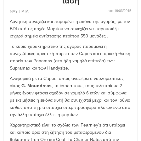
τάση
η
μ
στις 19/03/2015
ΝΑΥΤΙΛΙΑ
ε
ρ
Αρνητική συνεχίζει και παραμένει η εικόνα της αγοράς, με τον
ί
BDI από τις αρχές Μαρτίου να συνεχίζει να παρουσιάζει
δ
ισχυρά σημεία αντίστασης περίπου 550 μονάδες .
α
Το κύριο χαρακτηριστικό της αγοράς παραμένει η
συνεχιζόμενη αρνητική πορεία των Capes και η οριακή θετική
πορεία των Panamax (στα ήδη χαμηλά επίπεδα) των
Supramax και των Handysize.
Αναφορικά με τα Capes, όπως αναφέρει ο ναυλομεσιτικός
οίκος
G. Moundreas
, τα έσοδα τους, τους τελευταίους 2
μήνες έχουν φτάσει σχεδόν σε χαμηλό 6 ετών και σύμφωνα
με εκτιμήσεις η εικόνα αυτή θα συνεχιστεί μέχρι και τον Ιούνιο
καθώς από τη μία υπάρχει υπέρ-προσφορά πλοίων ενώ από
την άλλη υπάρχει έλλειψη φορτίων.
Χαρακτηριστικό είναι το σχόλιο των Fearnley’s ότι υπάρχει
και κάποιο όριο στη ζήτηση του μεταφερόμενου διά
θαλάσσης Iron Ore και Coal. Τα Charter Rates από την