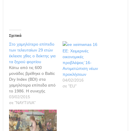
Σχετικά
Στο χαμηλότερο επίπεδο
των τελευταίων 29 ετών
ΕΕ: Χειμερινές
έκλεισε χθες ο δείκτης για
οικονομικές
τα ξηρού φορτίου
προβλέψεις΄16-
Κάτω από τις 600
Αντιμετώπιση νέων
μονάδες βρέθηκε ο Baltic
προκλήσεων
Dry Index (BDI) στα
04/02/2016
χαμηλότερα επίπεδα από
σε "ΕU"
το 1986. Η συνεχής
πτώση του δείκτη της
03/02/2015
ναυλαγοράς ξηρού
σε "ΝΑΥΤΙΛΙΑ"
φορτίου θεωρείται από
τους ειδικούς κακό
σημάδι για την παγκόσμια
οικονομία καθώς η