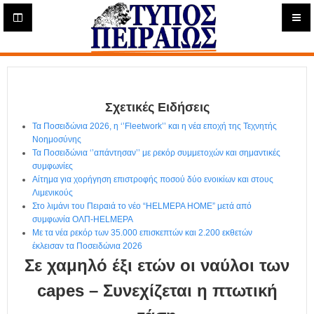
Η
μ
ε
Τύπος
ρ
ή
Πειραιώς - Ενημέρωση
σ
ι
Σχετικές Ειδήσεις
α
Δ
Τα Ποσειδώνια 2026, η ‘’Fleetwork’’ και η νέα εποχή της Τεχνητής
ι
Νοημοσύνης
α
Τα Ποσειδώνια ‘’απάντησαν’’ με ρεκόρ συμμετοχών και σημαντικές
δ
συμφωνίες
Αίτημα για χορήγηση επιστροφής ποσού δύο ενοικίων και στους
ι
Λιμενικούς
κ
Στο λιμάνι του Πειραιά το νέο “HELMEPA HOME” μετά από
τ
συμφωνία ΟΛΠ-HELMEPA
υ
Με τα νέα ρεκόρ των 35.000 επισκεπτών και 2.200 εκθετών
α
έκλεισαν τα Ποσειδώνια 2026
κ
Σε χαμηλό έξι ετών οι ναύλοι των
ή
Ε
capes – Συνεχίζεται η πτωτική
φ