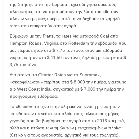
της ζήτησης από την Ευρώπη, έχει οδηγήσει αρκετούς
πλοιοκτήτες στο να προτιμήσουν την λύση του idle των
πλοίων για μερικές ημέρες από το να δεχθούν τα χαμηλά
rates που επικρατούν στην αγορά.
Σύμφωνα με την Platts, τα rates για μεταφορά Coal από
Hampton Roads, Virginia στο Rotterdam την εβδομάδα που
μας πέρασε ήταν στα $ 7,75 τον τόνο, όταν μία εβδομάδα
νωρίτερα ήταν στα $ 11,50 τον τόνο, δηλαδή μείωση κατά $
3,75 τον τόνο.
Αντίστοιχα, τα Charter Rates για τα Supramax,
«σκαρφάλωσαν» περίπου στα $ 8,000 την ημέρα, για round
trip West Coast India, συγκριτικά με $ 7,000 την ημέρα την
προηγούμενη εβδομάδα.
Το «θετικό» στοιχείο στην όλη εικόνα, είναι η μείωση των
επενδύσεων σε νεότευκτα πλοία τους τελευταίους μήνες
γεγονός που θα βοηθήσει την αγορά από το 2016 και μετά,
αλλά και η πτώση των τιμών των μεταχειρισμένων πλοίων
(θετικό για τους αγοραστές, αρνητικό για τους πωλητές),