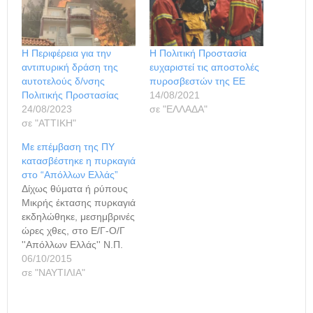
Η Περιφέρεια για την
H Πολιτική Προστασία
αντιπυρική δράση της
ευχαριστεί τις αποστολές
αυτοτελούς δ/νσης
πυροσβεστών της ΕΕ
Πολιτικής Προστασίας
14/08/2021
24/08/2023
σε "ΕΛΛΑΔΑ"
σε "ΑΤΤΙΚΗ"
Με επέμβαση της ΠΥ
κατασβέστηκε η πυρκαγιά
στο “Απόλλων Ελλάς”
Δίχως θύματα ή ρύπους
Μικρής έκτασης πυρκαγιά
εκδηλώθηκε, μεσημβρινές
ώρες χθες, στο Ε/Γ-Ο/Γ
''Απόλλων Ελλάς'' Ν.Π.
10631, το οποίο
06/10/2015
ελλιμενιζόταν στο νέο
σε "ΝΑΥΤΙΛΙΑ"
μώλο Δραπετσώνας του
λιμένα Κερατσινίου.