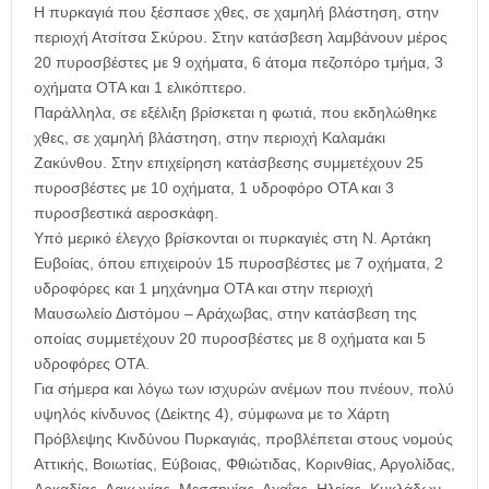
Η πυρκαγιά που ξέσπασε χθες, σε χαμηλή βλάστηση, στην
περιοχή Ατσίτσα Σκύρου. Στην κατάσβεση λαμβάνουν μέρος
20 πυροσβέστες με 9 οχήματα, 6 άτομα πεζοπόρο τμήμα, 3
οχήματα ΟΤΑ και 1 ελικόπτερο.
Παράλληλα, σε εξέλιξη βρίσκεται η φωτιά, που εκδηλώθηκε
χθες, σε χαμηλή βλάστηση, στην περιοχή Καλαμάκι
Ζακύνθου. Στην επιχείρηση κατάσβεσης συμμετέχουν 25
πυροσβέστες με 10 οχήματα, 1 υδροφόρο ΟΤΑ και 3
πυροσβεστικά αεροσκάφη.
Υπό μερικό έλεγχο βρίσκονται οι πυρκαγιές στη Ν. Αρτάκη
Ευβοίας, όπου επιχειρούν 15 πυροσβέστες με 7 οχήματα, 2
υδροφόρες και 1 μηχάνημα ΟΤΑ και στην περιοχή
Μαυσωλείο Διστόμου – Αράχωβας, στην κατάσβεση της
οποίας συμμετέχουν 20 πυροσβέστες με 8 οχήματα και 5
υδροφόρες ΟΤΑ.
Για σήμερα και λόγω των ισχυρών ανέμων που πνέουν, πολύ
υψηλός κίνδυνος (Δείκτης 4), σύμφωνα με το Xάρτη
Πρόβλεψης Κινδύνου Πυρκαγιάς, προβλέπεται στους νομούς
Αττικής, Βοιωτίας, Εύβοιας, Φθιώτιδας, Κορινθίας, Αργολίδας,