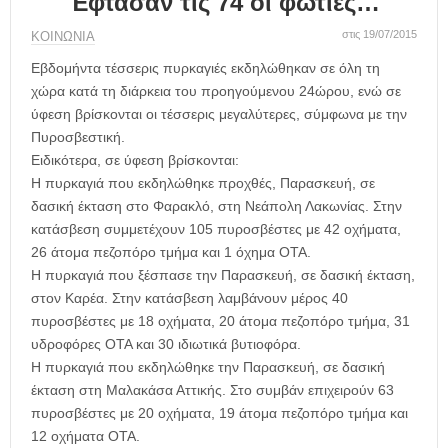
Έφτασαν τις 74 οι φωτιές…
η
μ
στις 19/07/2015
ΚΟΙΝΩΝΙΑ
ε
ρ
Εβδομήντα τέσσερις πυρκαγιές εκδηλώθηκαν σε όλη τη
ί
χώρα κατά τη διάρκεια του προηγούμενου 24ώρου, ενώ σε
δ
ύφεση βρίσκονται οι τέσσερις μεγαλύτερες, σύμφωνα με την
α
Πυροσβεστική.
Ειδικότερα, σε ύφεση βρίσκονται:
H πυρκαγιά που εκδηλώθηκε προχθές, Παρασκευή, σε
δασική έκταση στο Φαρακλό, στη Νεάπολη Λακωνίας. Στην
κατάσβεση συμμετέχουν 105 πυροσβέστες με 42 οχήματα,
26 άτομα πεζοπόρο τμήμα και 1 όχημα ΟΤΑ.
Η πυρκαγιά που ξέσπασε την Παρασκευή, σε δασική έκταση,
στον Καρέα. Στην κατάσβεση λαμβάνουν μέρος 40
πυροσβέστες με 18 οχήματα, 20 άτομα πεζοπόρο τμήμα, 31
υδροφόρες ΟΤΑ και 30 ιδιωτικά βυτιοφόρα.
Η πυρκαγιά που εκδηλώθηκε την Παρασκευή, σε δασική
έκταση στη Μαλακάσα Αττικής. Στο συμβάν επιχειρούν 63
πυροσβέστες με 20 οχήματα, 19 άτομα πεζοπόρο τμήμα και
12 οχήματα ΟΤΑ.