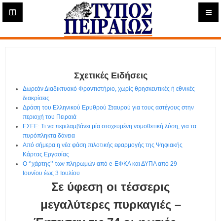
Η
μ
ε
Τύπος
ρ
ή
Πειραιώς - Ενημέρωση
σ
ι
Σχετικές Ειδήσεις
α
Δ
Δωρεάν Διαδικτυακό Φροντιστήριο, χωρίς θρησκευτικές ή εθνικές
ι
διακρίσεις
α
Δράση του Ελληνικού Ερυθρού Σταυρού για τους αστέγους στην
δ
περιοχή του Πειραιά
ΕΣΕΕ: Τι να περιλαμβάνει μία στοχευμένη νομοθετική λύση, για τα
ι
πυρόπληκτα δάνεια
κ
Από σήμερα η νέα φάση πιλοτικής εφαρμογής της Ψηφιακής
τ
Κάρτας Εργασίας
υ
Ο ‘’χάρτης’’ των πληρωμών από e-ΕΦΚΑ και ΔΥΠΑ από 29
α
Ιουνίου έως 3 Ιουλίου
κ
Σε ύφεση οι τέσσερις
ή
Ε
μεγαλύτερες πυρκαγιές –
φ