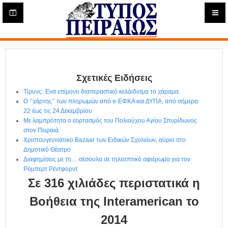
Η
μ
ε
Τύπος
ρ
ή
Πειραιώς - Ενημέρωση
σ
ι
Σχετικές Ειδήσεις
α
Δ
Τίρυνς: Ένα επίμονο διαπεραστικό κελάιδισμα το χάραμα.
ι
Ο ‘’χάρτης’’ των πληρωμών από e-ΕΦΚΑ και ΔΥΠΑ, από σήμερα
α
22 έως τις 24 Δεκεμβρίου
δ
Με λαμπρότητα ο εορτασμός του Πολιούχου Αγίου Σπυρίδωνος
στον Πειραιά
ι
Χριστουγεννιάτικο Bazaar των Ειδικών Σχολείων, αύριο στο
κ
Δημοτικό Θέατρο
τ
Διαφημίσεις με τη… σέσουλα σε τηλεοπτικό αφιέρωμα για τον
υ
Ρόμπερτ Ρέντφορντ
α
Σε 316 χιλιάδες περιστατικά η
κ
ή
Βοήθεια της Interamerican το
Ε
2014
φ