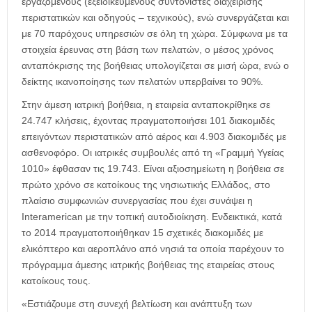
εργαζόμενους (εξειδικευμένους συντονιστές διαχείρισης
περιστατικών και οδηγούς – τεχνικούς), ενώ συνεργάζεται και
με 70 παρόχους υπηρεσιών σε όλη τη χώρα. Σύμφωνα με τα
στοιχεία έρευνας στη βάση των πελατών, ο μέσος χρόνος
ανταπόκρισης της βοήθειας υπολογίζεται σε μισή ώρα, ενώ ο
δείκτης ικανοποίησης των πελατών υπερβαίνει το 90%.
Στην άμεση ιατρική βοήθεια, η εταιρεία ανταποκρίθηκε σε
24.747 κλήσεις, έχοντας πραγματοποιήσει 101 διακομιδές
επειγόντων περιστατικών από αέρος και 4.903 διακομιδές με
ασθενοφόρο. Οι ιατρικές συμβουλές από τη «Γραμμή Υγείας
1010» έφθασαν τις 19.743. Είναι αξιοσημείωτη η βοήθεια σε
πρώτο χρόνο σε κατοίκους της νησιωτικής Ελλάδος, στο
πλαίσιο συμφωνιών συνεργασίας που έχει συνάψει η
Interamerican με την τοπική αυτοδιοίκηση. Ενδεικτικά, κατά
το 2014 πραγματοποιήθηκαν 15 σχετικές διακομιδές με
ελικόπτερο και αεροπλάνο από νησιά τα οποία παρέχουν το
πρόγραμμα άμεσης ιατρικής βοήθειας της εταιρείας στους
κατοίκους τους.
«Εστιάζουμε στη συνεχή βελτίωση και ανάπτυξη των