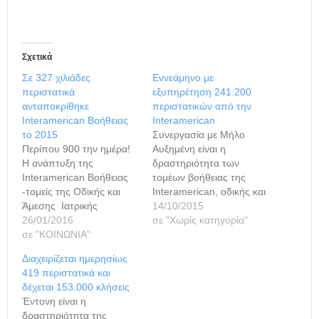
Σχετικά
Σε 327 χιλιάδες
Εννεάμηνο με
περιστατικά
εξυπηρέτηση 241.200
ανταποκρίθηκε
περιστατικών από την
Interamerican Βοήθειας
Interamerican
το 2015
Συνεργασία με Μήλο
Περίπου 900 την ημέρα!
Αυξημένη είναι η
Η ανάπτυξη της
δραστηριότητα των
Interamerican Βοήθειας
τομέων βοήθειας της
-τομείς της Οδικής και
Interamerican, οδικής και
Άμεσης Ιατρικής
άμεσης ιατρικής
14/10/2015
(Προσωπικής) Βοήθειας-
26/01/2016
(προσωπικής), κατά το
σε "Χωρίς κατηγορία"
είναι συνεχής και οι
σε "ΚΟΙΝΩΝΙΑ"
εννεάμηνο Ιανουαρίου–
αριθμοί των
Σεπτεμβρίου, με τα
Διαχειρίζεται ημερησίως
παρεχομένων
περιστατικά που
419 περιστατικά και
υπηρεσιών, καθώς και οι
διαχειρίστηκε η εταιρεία
δέχεται 153.000 κλήσεις
νέες συνεργασίες,
να φθάνουν στα 241.200
Έντονη είναι η
επιβεβαιώνουν την
συνολικά. Κατά το
δραστηριότητα της