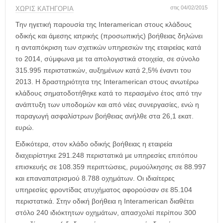
η
στις 04/02/2015
ΧΩΡΊΣ ΚΑΤΗΓΟΡΊΑ
μ
ε
Την ηγετική παρουσία της Interamerican στους κλάδους
ρ
οδικής και άμεσης ιατρικής (προσωπικής) βοήθειας δηλώνει
ί
η ανταπόκριση των σχετικών υπηρεσιών της εταιρείας κατά
δ
το 2014, σύμφωνα με τα απολογιστικά στοιχεία, σε σύνολο
α
315.995 περιστατικών, αυξημένων κατά 2,5% έναντι του
2013. Η δραστηριότητα της Interamerican στους ανωτέρω
κλάδους σηματοδοτήθηκε κατά το περασμένο έτος από την
ανάπτυξη των υποδομών και από νέες συνεργασίες, ενώ η
παραγωγή ασφαλίστρων βοήθειας ανήλθε στα 26,1 εκατ.
ευρώ.
Ειδικότερα, στον κλάδο οδικής βοήθειας η εταιρεία
διαχειρίστηκε 291.248 περιστατικά με υπηρεσίες επιτόπου
επισκευής σε 108.359 περιπτώσεις, ρυμούλκησης σε 88.997
και επαναπατρισμού 8.788 οχημάτων. Οι ιδιαίτερες
υπηρεσίες φροντίδας ατυχήματος αφορούσαν σε 85.104
περιστατικά. Στην οδική βοήθεια η Interamerican διαθέτει
στόλο 240 ιδιόκτητων οχημάτων, απασχολεί περίπου 300