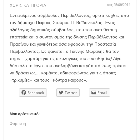
η
στις 25/09/2014
ΧΩΡΊΣ ΚΑΤΗΓΟΡΊΑ
μ
ε
Εντεταλμένος σύμβουλος Περιβάλλοντος, ορίστηκε χθες από
ρ
τον δήμαρχο Πειραιά, Σταύρος Π. Βοϊδονικόλας. Ένας
ί
αξιόλογος δημοτικός σύμβουλος, που του ανατίθεται η
δ
εποπτεία και ο συντονισμός της δ/νσης Περιβάλλοντος και
α
Πρασίνου και γενικότερα όσα αφορούν την Προστασία
Περιβάλλοντος. Ως φαίνεται, ο Γιάννης Μώραλης θα τον
πήρε… χαμπάρι για τις οικολογικές του ευαισθησίες! Λίγο
δύσκολο το έργο που αναλαμβάνει και γι’ αυτό ίσως πρέπει
να δράσει ως… κομάντο, αδιαφορώντας για τις όποιες
«τρικυμίες» και τους «κόντρα καιρούς».
Facebook
Twitter
Email
Μου αρέσει αυτό:
Φόρτωση...