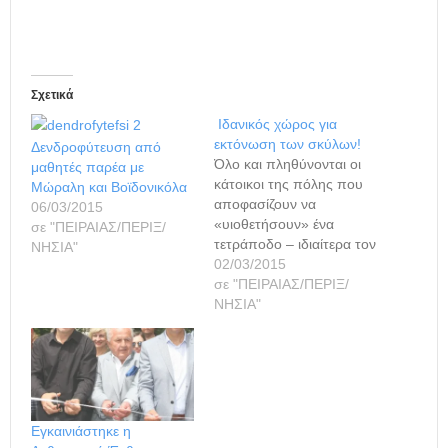
Σχετικά
Ιδανικός χώρος για
εκτόνωση των σκύλων!
Δενδροφύτευση από
Όλο και πληθύνονται οι
μαθητές παρέα με
κάτοικοι της πόλης που
Μώραλη και Βοϊδονικόλα
αποφασίζουν να
06/03/2015
«υιοθετήσουν» ένα
σε "ΠΕΙΡΑΙΑΣ/ΠΕΡΙΞ/
τετράποδο – ιδιαίτερα τον
ΝΗΣΙΑ"
πλέον πιστό φίλο του
02/03/2015
ανθρώπου, όπως
σε "ΠΕΙΡΑΙΑΣ/ΠΕΡΙΞ/
θεωρείται ο σκύλος. Αυτή
ΝΗΣΙΑ"
η αύξηση του αριθμού
των «αφεντικών» είναι
λογικό να δημιουργεί και
επιπλέον ανάγκες, όχι
μόνον για την περιποίηση
των σκύλων, αλλά και
Εγκαινιάστηκε η
προς προστασία…