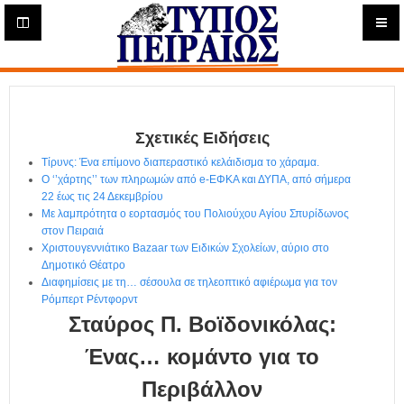
Η
μ
ε
Τύπος
ρ
ή
Πειραιώς - Ενημέρωση
σ
ι
Σχετικές Ειδήσεις
α
Δ
Τίρυνς: Ένα επίμονο διαπεραστικό κελάιδισμα το χάραμα.
ι
Ο ‘’χάρτης’’ των πληρωμών από e-ΕΦΚΑ και ΔΥΠΑ, από σήμερα
α
22 έως τις 24 Δεκεμβρίου
δ
Με λαμπρότητα ο εορτασμός του Πολιούχου Αγίου Σπυρίδωνος
στον Πειραιά
ι
Χριστουγεννιάτικο Bazaar των Ειδικών Σχολείων, αύριο στο
κ
Δημοτικό Θέατρο
τ
Διαφημίσεις με τη… σέσουλα σε τηλεοπτικό αφιέρωμα για τον
υ
Ρόμπερτ Ρέντφορντ
α
Σταύρος Π. Βοϊδονικόλας:
κ
ή
Ένας… κομάντο για το
Ε
Περιβάλλον
φ