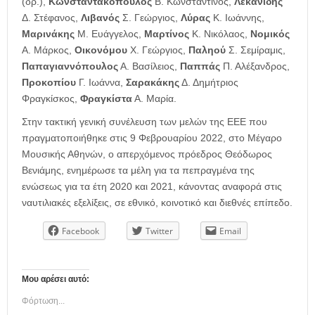
(δρ.),
Κωνσταντακόπουλος
Β. Κωνσταντίνος,
Λεκανίδης
Δ. Στέφανος,
Λιβανός
Σ. Γεώργιος,
Λύρας
Κ. Ιωάννης,
Μαρινάκης
Μ. Ευάγγελος,
Μαρτίνος
Κ. Νικόλαος,
Νομικός
Α. Μάρκος,
Οικονόμου
Χ. Γεώργιος,
Παληού
Σ. Σεμίραμις,
Παπαγιαννόπουλος
Α. Βασίλειος,
Παππάς
Π. Αλέξανδρος,
Προκοπίου
Γ. Ιωάννα,
Σαρακάκης
Δ. Δημήτριος
Φραγκίσκος,
Φραγκίστα
Α. Μαρία.
Στην τακτική γενική συνέλευση των μελών της ΕΕΕ που
πραγματοποιήθηκε στις 9 Φεβρουαρίου 2022, στο Μέγαρο
Μουσικής Αθηνών, ο απερχόμενος πρόεδρος Θεόδωρος
Βενιάμης, ενημέρωσε τα μέλη για τα πεπραγμένα της
ενώσεως για τα έτη 2020 και 2021, κάνοντας αναφορά στις
ναυτιλιακές εξελίξεις, σε εθνικό, κοινοτικό και διεθνές επίπεδο.
Facebook
Twitter
Email
Μου αρέσει αυτό:
Φόρτωση...