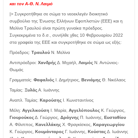
και τον Α-Θ. Ν. Λαιμό
|> Συγκροτήθηκε σε σώμα το νεοεκλεγέν διοικητικό
συμβούλιο της Ένωσης Ελλήνων Εφοπλιστών (ΕΕΕ) και η
Μελίνα Τραυλού είναι πρώτη γυναίκα πρόεδρος.
Συγκεκριμένα το δ.σ., συνήλθε χθες 10 Φεβρουαρίου 2022
στα γραφεία της ΕΕΕ και συγκροτήθηκε σε σώμα ως εξής:
Πρόεδρος:
Τραυλού
Ν. Μελίνα
Αντιπρόεδροι:
Χανδρής
Δ. Μιχαήλ,
Λαιμός
Ν. Αντώνιος-
Θωμάς
Γραμματείς:
Φαφαλιός
Ι. Δημήτριος,
Βενιάμης
Θ. Νικόλαος
Ταμίας:
Ξυλάς
Α. Ιωάννης
Αναπλ. Ταμίας:
Καρούσης
Ι. Κωνσταντίνος
Μέλη:
Αγγελικούση
Ι. Μαρία,
Αγγελόπουλος
Κ. Γεώργιος,
Γιουρούκος
Δ. Γεώργιος,
Δράγνης
Π. Ιωάννης,
Ευσταθίου
Α. Φίλιππος,
Κανελλάκης
Χ. Φραγκίσκος,
Καραγεωργίου
Κ. Γεώργιος,
Κουμάνταρος
Γ. Ιωάννης,
Κούστας
Δ. Ιωάννης