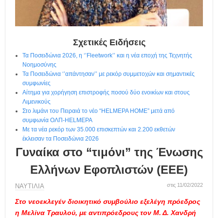
η
μ
ε
ρ
ί
Σχετικές Ειδήσεις
δ
Τα Ποσειδώνια 2026, η ‘’Fleetwork’’ και η νέα εποχή της Τεχνητής
α
Νοημοσύνης
Τα Ποσειδώνια ‘’απάντησαν’’ με ρεκόρ συμμετοχών και σημαντικές
συμφωνίες
Αίτημα για χορήγηση επιστροφής ποσού δύο ενοικίων και στους
Λιμενικούς
Στο λιμάνι του Πειραιά το νέο “HELMEPA HOME” μετά από
συμφωνία ΟΛΠ-HELMEPA
Με τα νέα ρεκόρ των 35.000 επισκεπτών και 2.200 εκθετών
έκλεισαν τα Ποσειδώνια 2026
Γυναίκα στο “τιμόνι” της Ένωσης
Ελλήνων Εφοπλιστών (ΕΕΕ)
στις 11/02/2022
ΝΑΥΤΙΛΙΑ
Στο νεοεκλεγέν διοικητικό συμβούλιο εξελέγη πρόεδρος
η Μελίνα Τραυλού, με αντιπρόεδρους τον Μ. Δ. Χανδρή