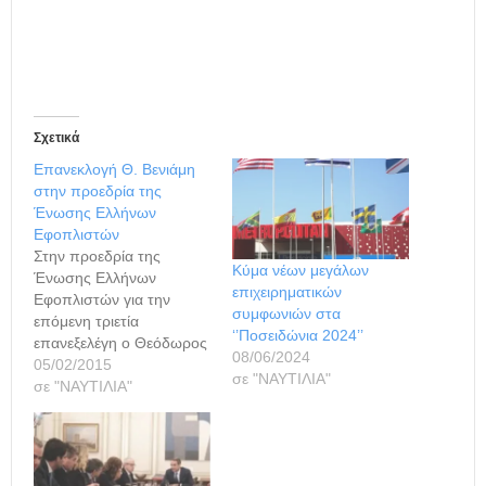
Σχετικά
Επανεκλογή Θ. Βενιάμη
στην προεδρία της
Ένωσης Ελλήνων
Εφοπλιστών
Στην προεδρία της
Κύμα νέων μεγάλων
Ένωσης Ελλήνων
επιχειρηματικών
Εφοπλιστών για την
συμφωνιών στα
επόμενη τριετία
‘’Ποσειδώνια 2024’’
επανεξελέγη ο Θεόδωρος
08/06/2024
Βενιάμης, μετά την ετήσια
05/02/2015
σε "ΝΑΥΤΙΛΙΑ"
τακτική συνέλευση των
σε "ΝΑΥΤΙΛΙΑ"
μελών της Ένωσης. Ο κ.
Βενιάμης, έθεσε επίσης
ως βασική προϋπόθεση
για τη δημιουργία νέων