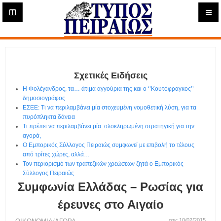
Η
μ
ε
Τύπος
ρ
ή
Πειραιώς - Ενημέρωση
σ
ι
Σχετικές Ειδήσεις
α
Δ
Η Φολέγανδρος, τα… άτιμα αγγούρια της και ο ‘’Κουτόφραγκος’’
ι
δημοσιογράφος
α
ΕΣΕΕ: Τι να περιλαμβάνει μία στοχευμένη νομοθετική λύση, για τα
δ
πυρόπληκτα δάνεια
Τι πρέπει να περιλαμβάνει μία ολοκληρωμένη στρατηγική για την
ι
αγορά,
κ
Ο Εμπορικός Σύλλογος Πειραιώς συμφωνεί με επιβολή το τέλους
τ
από τρίτες χώρες, αλλά…
υ
Τον περιορισμό των τραπεζικών χρεώσεων ζητά ο Εμπορικός
α
Σύλλογος Πειραιώς
κ
Συμφωνία Ελλάδας – Ρωσίας για
ή
Ε
έρευνες στο Αιγαίο
φ
στις 10/02/2015