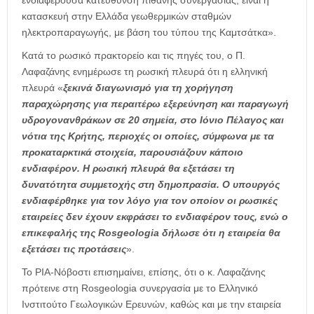
ενδιαφέρουσα κατεύθυνση πιθανής συνεργασίας, είναι η
κατασκευή στην Ελλάδα γεωθερμικών σταθμών
ηλεκτροπαραγωγής, με βάση του τύπου της Καμτσάτκα».
Κατά το ρωσικό πρακτορείο και τις πηγές του, ο Π.
Λαφαζάνης ενημέρωσε τη ρωσική πλευρά ότι η ελληνική
πλευρά «
ξεκινά διαγωνισμό για τη χορήγηση
παραχώρησης για περαιτέρω εξερεύνηση και παραγωγή
υδρογονανθράκων σε 20 σημεία, στο Ιόνιο Πέλαγος και
νότια της Κρήτης, περιοχές οι οποίες, σύμφωνα με τα
προκαταρκτικά στοιχεία, παρουσιάζουν κάποιο
ενδιαφέρον. Η ρωσική πλευρά θα εξετάσει τη
δυνατότητα συμμετοχής στη δημοπρασία. Ο υπουργός
ενδιαφέρθηκε για τον λόγο για τον οποίον οι ρωσικές
εταιρείες δεν έχουν εκφράσει το ενδιαφέρον τους, ενώ ο
επικεφαλής της Rosgeologia δήλωσε ότι η εταιρεία θα
εξετάσει τις προτάσεις
».
Το ΡΙΑ-Νόβοστι επισημαίνει, επίσης, ότι ο κ. Λαφαζάνης
πρότεινε στη Rosgeologia συνεργασία με το Ελληνικό
Ινστιτούτο Γεωλογικών Ερευνών, καθώς και με την εταιρεία