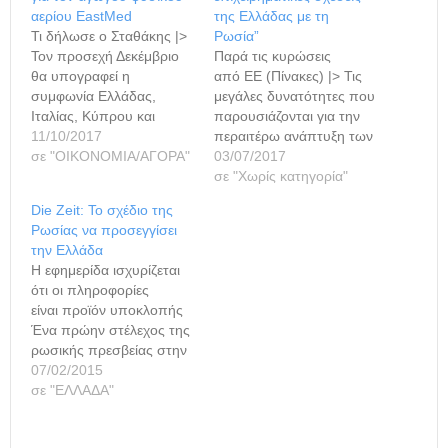
αερίου EastMed
της Ελλάδας με τη
Τι δήλωσε ο Σταθάκης |>
Ρωσία”
Τον προσεχή Δεκέμβριο
Παρά τις κυρώσεις
θα υπογραφεί η
από ΕΕ (Πίνακες) |> Τις
συμφωνία Ελλάδας,
μεγάλες δυνατότητες που
Ιταλίας, Κύπρου και
παρουσιάζονται για την
Ισραήλ για την κατασκευή
11/10/2017
περαιτέρω ανάπτυξη των
του αγωγού φυσικού
σε "ΟΙΚΟΝΟΜΙΑ/ΑΓΟΡΑ"
επιχειρηματικών
03/07/2017
αερίου EastMed. Αυτό
σχέσεων, μεταξύ των
σε "Χωρίς κατηγορία"
ανακοίνωσε χθες
επιχειρήσεων της
Die Zeit: Το σχέδιο της
-δεύτερη και τελευταία
Ελλάδας και της Ρωσίας,
Ρωσίας να προσεγγίσει
μέρα του συνεδρίου του
παρά τις δυσκολίες από
την Ελλάδα
Economist "EU- Eurasia-
την νέα εξάμηνη
Η εφημερίδα ισχυρίζεται
China Business Summit"-
επέκταση των κυρώσεων,
ότι οι πληροφορίες
ο υπουργός
που επέβαλε το 2014 η
είναι προϊόν υποκλοπής
Περιβάλλοντος και
Ευρωπαϊκή Ένωση κατά
Ένα πρώην στέλεχος της
Ενέργειας Γιώργος
της Ρωσίας, επεσήμανε ο
ρωσικής πρεσβείας στην
Σταθάκης. Ο υπουργός
πρόεδρος του…
Αθήνα αναφέρει σύμφωνα
07/02/2015
στάθηκε στον
με την γερμανική
σε "ΕΛΛΑΔΑ"
καθοριστικό ρόλο…
εφημερίδα "Die Zeit" τις
στενές σχέσεις που