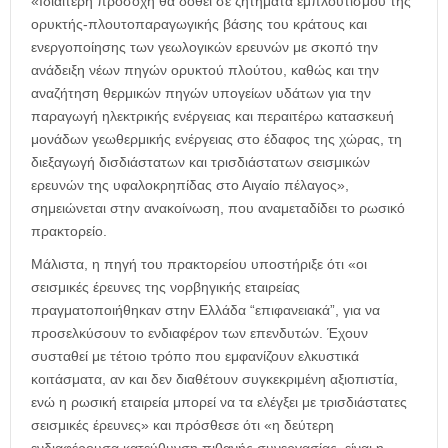
«Ιδιαίτερη προσοχή θα δοθεί σε ζητήματα εμπλουτισμού της
ορυκτής-πλουτοπαραγωγικής βάσης του κράτους και
ενεργοποίησης των γεωλογικών ερευνών με σκοπό την
ανάδειξη νέων πηγών ορυκτού πλούτου, καθώς και την
αναζήτηση θερμικών πηγών υπογείων υδάτων για την
παραγωγή ηλεκτρικής ενέργειας και περαιτέρω κατασκευή
μονάδων γεωθερμικής ενέργειας στο έδαφος της χώρας, τη
διεξαγωγή δισδιάστατων και τρισδιάστατων σεισμικών
ερευνών της υφαλοκρηπίδας στο Αιγαίο πέλαγος»,
σημειώνεται στην ανακοίνωση, που αναμεταδίδει το ρωσικό
πρακτορείο.
Μάλιστα, η πηγή του πρακτορείου υποστήριξε ότι «οι
σεισμικές έρευνες της νορβηγικής εταιρείας
πραγματοποιήθηκαν στην Ελλάδα “επιφανειακά”, για να
προσελκύσουν το ενδιαφέρον των επενδυτών. Έχουν
συσταθεί με τέτοιο τρόπο που εμφανίζουν ελκυστικά
κοιτάσματα, αν και δεν διαθέτουν συγκεκριμένη αξιοπιστία,
ενώ η ρωσική εταιρεία μπορεί να τα ελέγξει με τρισδιάστατες
σεισμικές έρευνες» και πρόσθεσε ότι «η δεύτερη