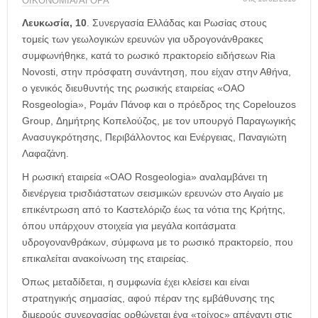
η
ΟΙΚΟΝΟΜΙΑ/ΑΓΟΡΑ
μ
Λευκωσία, 10
.
Συνεργασία Ελλάδας και Ρωσίας στους
ε
τομείς των γεωλογικών ερευνών για υδρογονάνθρακες
ρ
συμφωνήθηκε, κατά το ρωσικό πρακτορείο ειδήσεων Ria
ί
Novosti, στην πρόσφατη συνάντηση, που είχαν στην Αθήνα,
δ
ο γενικός διευθυντής της ρωσικής εταιρείας «OAO
α
Rosgeologia», Ρομάν Πάνοφ και ο πρόεδρος της Copelouzos
Group, Δημήτρης Κοπελούζος, με τον υπουργό Παραγωγικής
Ανασυγκρότησης, Περιβάλλοντος και Ενέργειας, Παναγιώτη
Λαφαζάνη.
Η ρωσική εταιρεία «OAO Rosgeologia» αναλαμβάνει τη
διενέργεια τρισδιάστατων σεισμικών ερευνών στο Αιγαίο με
επικέντρωση από το Καστελόριζο έως τα νότια της Κρήτης,
όπου υπάρχουν στοιχεία για μεγάλα κοιτάσματα
υδρογονανθράκων, σύμφωνα με το ρωσικό πρακτορείο, που
επικαλείται ανακοίνωση της εταιρείας.
Όπως μεταδίδεται, η συμφωνία έχει κλείσει και είναι
στρατηγικής σημασίας, αφού πέραν της εμβάθυνσης της
διμερούς συνεργασίας ορθώνεται ένα «τοίχος» απέναντι στις