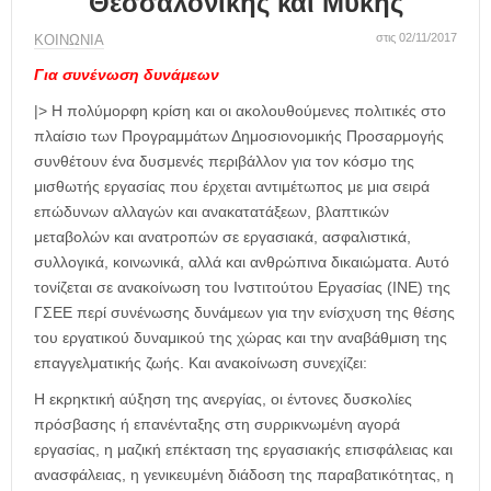
Θεσσαλονίκης και Μύκης
η
μ
στις 02/11/2017
ΚΟΙΝΩΝΙΑ
ε
ρ
Για συνένωση δυνάμεων
ί
|> Η πολύμορφη κρίση και οι ακολουθούμενες πολιτικές στο
δ
πλαίσιο των Προγραμμάτων Δημοσιονομικής Προσαρμογής
α
συνθέτουν ένα δυσμενές περιβάλλον για τον κόσμο της
μισθωτής εργασίας που έρχεται αντιμέτωπος με μια σειρά
επώδυνων αλλαγών και ανακατατάξεων, βλαπτικών
μεταβολών και ανατροπών σε εργασιακά, ασφαλιστικά,
συλλογικά, κοινωνικά, αλλά και ανθρώπινα δικαιώματα. Αυτό
τονίζεται σε ανακοίνωση του Ινστιτούτου Εργασίας (ΙΝΕ) της
ΓΣΕΕ περί συνένωσης δυνάμεων για την ενίσχυση της θέσης
του εργατικού δυναμικού της χώρας και την αναβάθμιση της
επαγγελματικής ζωής. Και ανακοίνωση συνεχίζει:
Η εκρηκτική αύξηση της ανεργίας, οι έντονες δυσκολίες
πρόσβασης ή επανένταξης στη συρρικνωμένη αγορά
εργασίας, η μαζική επέκταση της εργασιακής επισφάλειας και
ανασφάλειας, η γενικευμένη διάδοση της παραβατικότητας, η