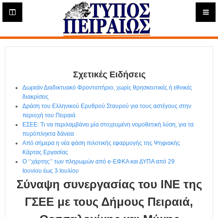
Η
μ
ε
Τύπος
ρ
ή
Πειραιώς - Ενημέρωση
σ
ι
Σχετικές Ειδήσεις
α
Δ
Δωρεάν Διαδικτυακό Φροντιστήριο, χωρίς θρησκευτικές ή εθνικές
ι
διακρίσεις
α
Δράση του Ελληνικού Ερυθρού Σταυρού για τους αστέγους στην
δ
περιοχή του Πειραιά
ΕΣΕΕ: Τι να περιλαμβάνει μία στοχευμένη νομοθετική λύση, για τα
ι
πυρόπληκτα δάνεια
κ
Από σήμερα η νέα φάση πιλοτικής εφαρμογής της Ψηφιακής
τ
Κάρτας Εργασίας
υ
Ο ‘’χάρτης’’ των πληρωμών από e-ΕΦΚΑ και ΔΥΠΑ από 29
α
Ιουνίου έως 3 Ιουλίου
κ
Σύναψη συνεργασίας του ΙΝΕ της
ή
Ε
ΓΣΕΕ με τους Δήμους Πειραιά,
φ