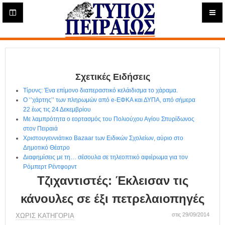
Η
μ
ε
Τύπος
ρ
ή
Πειραιώς - Ενημέρωση
σ
ι
Σχετικές Ειδήσεις
α
Δ
Τίρυνς: Ένα επίμονο διαπεραστικό κελάιδισμα το χάραμα.
ι
Ο ‘’χάρτης’’ των πληρωμών από e-ΕΦΚΑ και ΔΥΠΑ, από σήμερα
α
22 έως τις 24 Δεκεμβρίου
δ
Με λαμπρότητα ο εορτασμός του Πολιούχου Αγίου Σπυρίδωνος
στον Πειραιά
ι
Χριστουγεννιάτικο Bazaar των Ειδικών Σχολείων, αύριο στο
κ
Δημοτικό Θέατρο
τ
Διαφημίσεις με τη… σέσουλα σε τηλεοπτικό αφιέρωμα για τον
υ
Ρόμπερτ Ρέντφορντ
α
Τζιχαντιστές: Έκλεισαν τις
κ
ή
κάνουλες σε έξι πετρελαιοπηγές
Ε
φ
στις 29/09/2014
ΧΩΡΊΣ ΚΑΤΗΓΟΡΊΑ