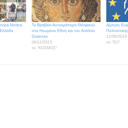
ropa Nostra
Το Βραβείο Αυτοκράτειρα Θεοφανώ
Δίμηνες Ευ
 Ελλάδα
στα Ηνωμένα Έθνη και τον António
Πολιτιστική
Guterres
12/08/2019
06/11/2023
σε "ΕU"
σε "ΚΟΣΜΟΣ"