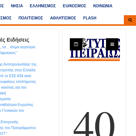
ΟΣ
ΝΗΣΙΑ
ΕΛΛΗΝΙΣΜΟΣ
ΕU/ΚΟΣΜΟΣ
ΚΟΙΝΩΝΙΑ
ΙΣΜΟΣ
ΠΟΛΙΤΙΣΜΟΣ
ΑΘΛΗΤΙΣΜΟΣ
FLASH
ές Ειδήσεις
, τα… άτιμα αγγούρια
τόφραγκος’’
ς
ης Αντιπροσωπείας της
ιτροπής στην Ελλάδα
ό το ΕΣΕ 838 εκατ.
ρυφαίους επιστήμονες
ί κανόνες για πιο
αϊκή
ηχανία
ωταθλήτρια Ευρώπης
ν Γυναικών του
ς Επιτροπής
ης του Προγράμματος
027’’