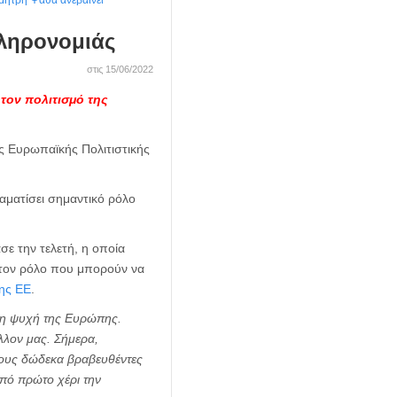
ημήτρη Ψαθά ανεβαίνει
Κληρονομιάς
στις 15/06/2022
τον πολιτισμό της
ης Ευρωπαϊκής Πολιτιστικής
ραματίσει σημαντικό ρόλο
σε την τελετή, η οποία
 τον ρόλο που μπορούν να
της ΕΕ
.
ι η ψυχή της Ευρώπης.
λλον μας.
Σήμερα,
α τους δώδεκα βραβευθέντες
πό πρώτο χέρι την