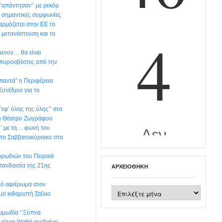
‘’απάντησαν’’ με ρεκόρ
 σημαντικές συμφωνίες
ρμόζεται στην ΕΕ το
 μετανάστευση και το
μενον… θα είναι
 πυροσβέστες από την
παντά” η Περιφέρεια
Συνέδριο για το
εφ’ όλης της ύλης’’ στο
κό Θέατρο Ζωγράφου
’’ με τη… φωνή του
το Σαββατοκύριακο στα
ρωδιών του Πειραιά
 πανδαισία της 21ης
ΑΡΧΕΙΟΘΉΚΗ
ικό αφιέρωμα στον
Αρχειοθήκη
μο κιθαριστή Στέλιο
ωμωδία ‘’Ξύπνα