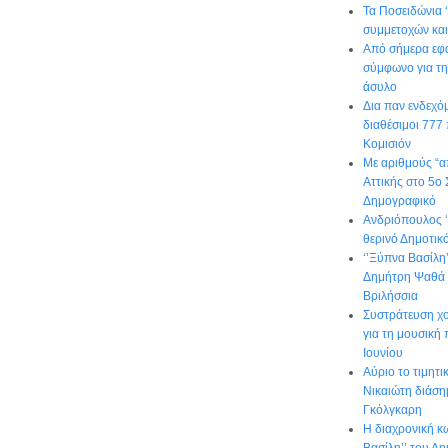
Τα Ποσειδώνια 
συμμετοχών και
Από σήμερα εφα
σύμφωνο για τη
άσυλο
Δια παν ενδεχό
διαθέσιμοι 777
Κομισιόν
Με αριθμούς “α
Αττικής στο 5ο 
Δημογραφικό
Ανδριόπουλος ‘’
θερινό Δημοτι
‘’Ξύπνα Βασίλη
Δημήτρη Ψαθά 
Βριλήσσια
Συστράτευση χο
για τη μουσική
Ιουνίου
Αύριο το τιμητ
Νικαιώτη διάση
Γκόλγκαρη
Η διαχρονική κ