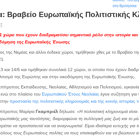
Βασίλη’’ του Δ
στα Βριλήσσια
α: Βραβείο Ευρωπαϊκής Πολιτιστικής 
ΟΣ
1 χώρο που έχουν διαδραματίσει σημαντικό ρόλο στην ιστορία και 
οδόμηση της Ευρωπαϊκής Ένωσης
ς της Νεμέας και άλλοι ένδεκα χώροι, τιμήθηκαν χθες με το Βραβείο τ
21.
13 και 14/6 και τιμήθηκαν συνολικά 12 χώροι, οι οποίοι που έχουν διαδ
πολιτισμό της Ευρώπης και στην οικοδόμηση της Ευρωπαϊκής Ένωσης
.
 επίτροπος Εκπαίδευσης, Νεολαίας, Αθλητισμού και Πολιτισμού, εγκαινία
, ενώ στο πλαίσιο του
Ευρωπαϊκού Έτους Νεολαίας
έγινε συζήτηση για
 στην
προστασία της πολιτιστικής κληρονομιάς και της κοινής ιστορίας 
 επίτροπος Μαρίγια
Γκαμπριέλ
δήλωσε:
«
Η πολιτιστική κληρονομιά είνα
υρωπαϊκής μας ταυτότητας, διαμορφώνει τη συλλογική μας ζωή και το μέ
ρέπει να προστατευτεί και να αναγνωριστεί. Είμαι ιδιαίτερα ευτυχής γι
όλους τους Ευρωπαίους πολίτες να τους επισκεφθούν και να βιώσουν α