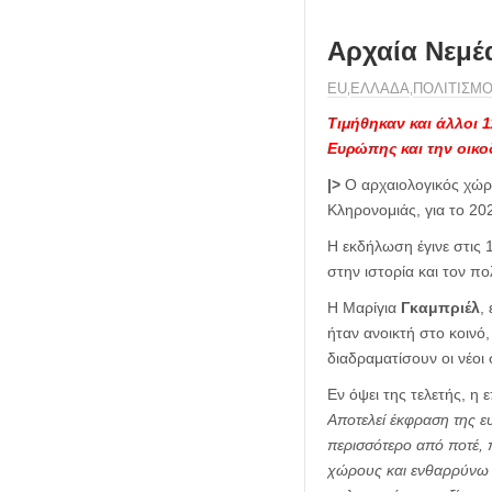
Αρχαία Νεμέ
ΕU
ΕΛΛΑΔΑ
ΠΟΛΙΤΙΣΜ
,
,
Τιμήθηκαν και άλλοι 1
Ευρώπης και την οικ
|>
Ο αρχαιολογικός χώρο
Κληρονομιάς, για το 20
Η εκδήλωση έγινε στις 
στην ιστορία και τον 
Η Μαρίγια
Γκαμπριέλ
,
ήταν ανοικτή στο κοινό
διαδραματίσουν οι νέοι
Εν όψει της τελετής, η
Αποτελεί έκφραση της ε
περισσότερο από ποτέ, π
χώρους και ενθαρρύνω 