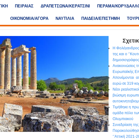
ΤΙΚΗ
ΠΕΙΡΑΙΑΣ
ΔΡΑΠΕΤΣΩΝΑ/ΚΕΡΑΤΣΙΝΙ
ΠΕΡΑΜΑ/ΚΟΡΥΔΑΛΛ
ΟΙΚΟΝΟΜΙΑ/ΑΓΟΡΑ
ΝΑΥΤΙΛΙΑ
ΠΑΙΔΕΙΑ/ΕΠΙΣΤΗΜΗ
ΤΟΥΡ
Σχετικ
Η Φολέγανδρος
της και ο ‘’Κου
δημοσιογράφο
Ανακοινώσεις τ
Ευρωπαϊκής Επ
Απονέμονται απ
ευρώ σε 319 κο
Νέοι ρεαλιστικο
βιώσιμη ευρωπ
αυτοκινητοβιομ
Τιμήθηκε η πρ
ομάδα πόλο τω
Ολυμπιακού
Συνεδρίαση τη
Παρακολούθησ
‘’Αττική 2021-2