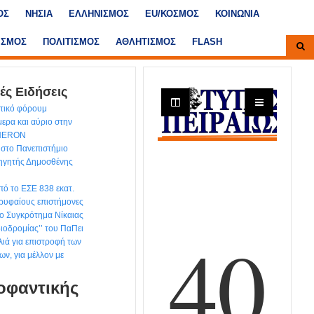
ΟΣ
ΝΗΣΙΑ
ΕΛΛΗΝΙΣΜΟΣ
ΕU/ΚΟΣΜΟΣ
ΚΟΙΝΩΝΙΑ
ΙΣΜΟΣ
ΠΟΛΙΤΙΣΜΟΣ
ΑΘΛΗΤΙΣΜΟΣ
FLASH
ές Ειδήσεις
ντικό φόρουμ
ερα και αύριο στην
 HERON
στο Πανεπιστήμιο
θηγητής Δημοσθένης
ό το ΕΣΕ 838 εκατ.
ρυφαίους επιστήμονες
ιο Συγκρότημα Νίκαιας
διοδρομίας’’ του ΠαΠει
ιά για επιστροφή των
ων, για μέλλον με
κοφαντικής