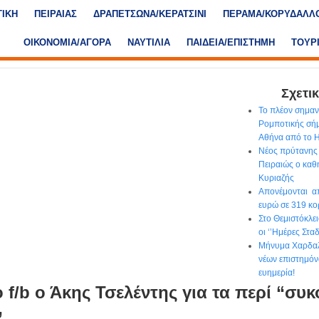
ΤΙΚΗ
ΠΕΙΡΑΙΑΣ
ΔΡΑΠΕΤΣΩΝΑ/ΚΕΡΑΤΣΙΝΙ
ΠΕΡΑΜΑ/ΚΟΡΥΔΑΛΛ
ΟΙΚΟΝΟΜΙΑ/ΑΓΟΡΑ
ΝΑΥΤΙΛΙΑ
ΠΑΙΔΕΙΑ/ΕΠΙΣΤΗΜΗ
ΤΟΥΡ
Σχετικ
Το πλέον σημα
Ρομποτικής σήμ
Αθήνα από το
Νέος πρύτανης 
Πειραιώς ο κα
Κυριαζής
Απονέμονται απ
ευρώ σε 319 κο
Στο Θεμιστόκλε
οι ‘’Ημέρες Στα
Μήνυμα Χαρδαλ
νέων επιστημόν
ευημερία!
ο f/b ο Άκης Τσελέντης για τα περί “συ
”