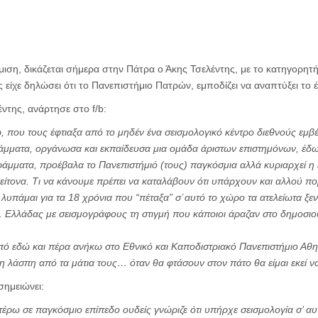
ιση, δικάζεται σήμερα στην Πάτρα ο Άκης Τσελέντης, με το κατηγορητή
 είχε δηλώσει ότι το Πανεπιστήμιο Πατρών, εμποδίζει να αναπτύξει το 
ντης, ανάρτησε στο f/b:
ώ, που τους έφτιαξα από το μηδέν ένα σεισμολογικό κέντρο διεθνούς εμβέ
άμματα, οργάνωσα και εκπαίδευσα μια ομάδα άριστων επιστημόνων, έδω
άμματα, προέβαλα το Πανεπιστήμιό (τους) παγκόσμια αλλά κυριαρχεί η ε
γείτονα. Τι να κάνουμε πρέπει να καταλάβουν ότι υπάρχουν και αλλού π
 λυπάμαι για τα 18 χρόνια που “πέταξα” σ΄αυτό το χώρο τα ατελείωτα ξε
τ. Ελλάδας με σεισμογράφους τη στιγμή που κάποιοι άραζαν στο δημοσιο
ό εδώ και πέρα ανήκω στο Εθνικό και Καποδιστριακό Πανεπιστήμιο Αθη
τη λάσπη από τα μάτια τους… όταν θα φτάσουν στον πάτο θα είμαι εκεί ν
σημειώνει:
τέρω σε παγκόσμιο επίπεδο ουδείς γνώριζε ότι υπήρχε σεισμολογία σ’ α