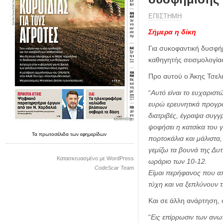
η
μ
ΕΠΙΣΤΗΜΗ
ε
ρ
Σήμερα η δίκη
ί
Για συκοφαντική δυσφήμ
δ
καθηγητής σεισμολογίας
α
Προ αυτού ο Άκης Τσελέ
“
Αυτό είναι το ευχαριστ
ευρώ ερευνητικά προγρ
διατριβές, έγραψα συγγρ
ψοφήσει η κατσίκα του 
Τα
πρωτοσέλιδα
των
εφημερίδων
πορτοκάλια και μάλιστα,
γεμίζω τα βουνά της Δυ
Κατασκευασμένο με WordPress
ωράριο των 10-12.
CodeScar Team
Είμαι περήφανος που απ
τύχη και να ξεπλύνουν 
Και σε άλλη ανάρτηση, 
“
Εις επίρρωσιν των ανω