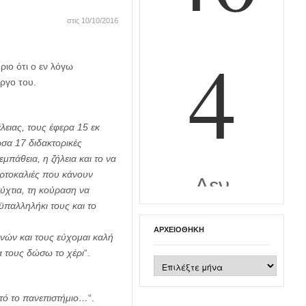
στις 10/10/2016
ριο ότι ο εν λόγω
έργο του.
λειας, τους έφερα 15 εκ
σα 17 διδακτορικές
μπάθεια, η ζήλεια και το να
ορτοκαλιές που κάνουν
νύχτια, τη κούραση να
ϋπαλληλήκι τους και το
ΑΡΧΕΙΟΘΉΚΗ
νών και τους εύχομαι καλή
α τους δώσω το χέρι
“.
Αρχειοθήκη
υτό το πανεπιστήμιο…
“.