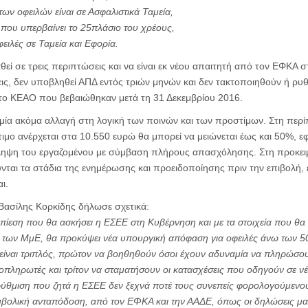
ων οφειλών είναι σε Ασφαλιστικά Ταμεία,
 που υπερβαίνει το 25πλάσιο του χρέους,
ειλές σε Ταμεία και Εφορία.
θεί σε τρεις περιπτώσεις και να είναι εκ νέου απαιτητή από τον ΕΦΚΑ 
ις, δεν υποβληθεί ΑΠΔ εντός τριών μηνών και δεν τακτοποιηθούν ή ρυθ
 το ΚΕΑΟ που βεβαιώθηκαν μετά τη 31 Δεκεμβρίου 2016.
 μία ακόμα αλλαγή στη λογική των ποινών και των προστίμων. Στη πε
ιμο ανέρχεται στα 10.550 ευρώ θα μπορεί να μειώνεται έως και 50%, ε
ηψη του εργαζομένου με σύμβαση πλήρους απασχόλησης. Στη προκει
ύνται τα στάδια της ενημέρωσης και προειδοποίησης πριν την επιβολή, 
ι.
ασίλης Κορκίδης δήλωσε σχετικά:
η πίεση που θα ασκήσει η ΕΣΕΕ στη Κυβέρνηση και με τα στοιχεία που θα
λές των ΜμΕ, θα προκύψει νέα υπουργική απόφαση για οφειλές άνω των 
είναι τριπλός, πρώτον να βοηθηθούν όσοι έχουν αδυναμία να πληρώσου
οπληρωτές και τρίτον να σταματήσουν οι κατασχέσεις που οδηγούν σε νέ
ρύθμιση που ζητά η ΕΣΕΕ δεν ξεχνά ποτέ τους συνεπείς φορολογούμενου
μβολική ανταπόδοση, από τον ΕΦΚΑ και την ΑΑΔΕ, όπως οι δηλώσεις μα