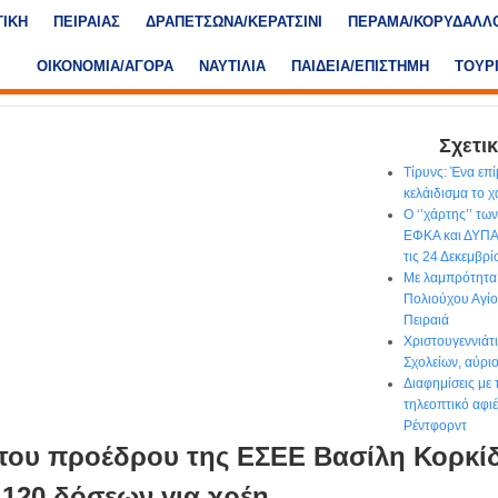
ΤΙΚΗ
ΠΕΙΡΑΙΑΣ
ΔΡΑΠΕΤΣΩΝΑ/ΚΕΡΑΤΣΙΝΙ
ΠΕΡΑΜΑ/ΚΟΡΥΔΑΛΛ
ΟΙΚΟΝΟΜΙΑ/ΑΓΟΡΑ
ΝΑΥΤΙΛΙΑ
ΠΑΙΔΕΙΑ/ΕΠΙΣΤΗΜΗ
ΤΟΥΡ
Σχετικ
Τίρυνς: Ένα επ
κελάιδισμα το 
Ο ‘’χάρτης’’ τ
ΕΦΚΑ και ΔΥΠΑ
τις 24 Δεκεμβρί
Με λαμπρότητα
Πολιούχου Αγί
Πειραιά
Χριστουγεννιάτ
Σχολείων, αύρι
Διαφημίσεις με
τηλεοπτικό αφι
Ρέντφορντ
του προέδρου της ΕΣΕΕ Βασίλη Κορκίδ
 120 δόσεων για χρέη