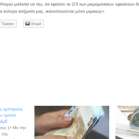
 Μπορώ μάλιστα να πω, ότι εφόσον τα 2/3 των μικρομεσαίων οφειλετών δ
τα εύλογα αιτήματα μας, ικανοποιούνται μόνο μερικώς
».
Twitter
Email
υς εμπόρους
τον τρόπο
 ΜμΕ
ους |> Με την
 της