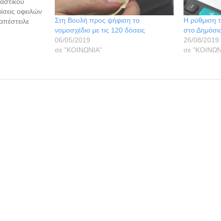
αστικού
μίσεις οφειλών
Στη Βουλή προς ψήφιση το
Η ρύθμιση 
απέστειλε
νομοσχέδιο με τις 120 δόσεις
στο Δημόσιο
 Συλλόγους
06/05/2019
26/08/2019
ημερωτική
σε "ΚΟΙΝΩΝΙΑ"
σε "ΚΟΙΝΩΝ
οιημένα
ματικές
και τον
 της…