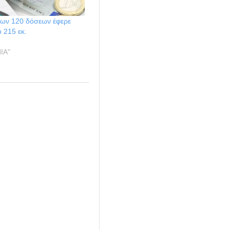
των 120 δόσεων έφερε
 215 εκ.
ΙΑ"