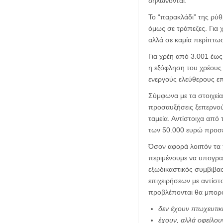
δηλώνονται.
Το “παρακλάδι” της ρύθ
όμως σε τράπεζες. Για 
αλλά σε καμία περίπτω
Για χρέη από 3.001 έως
η εξόφληση του χρέους 
ενεργούς ελεύθερους ε
Σύμφωνα με τα στοιχεία
προσαυξήσεις ξεπερνού
ταμεία. Αντίστοιχα από
των 50.000 ευρώ προσεγ
Όσον αφορά λοιπόν τα χ
περιμένουμε να υπογρα
εξωδικαστικός συμβιβασ
επιχειρήσεων με αντίστ
προβλέπονται θα μπορο
δεν έχουν πτωχευτικ
έχουν, αλλά οφείλο