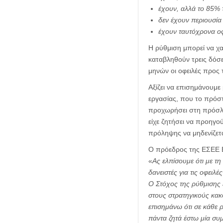
έχουν, αλλά το 85% τ
δεν έχουν περιουσία
έχουν ταυτόχρονα οφ
Η ρύθμιση μπορεί να χα
καταβληθούν τρεις δόσε
μηνών οι οφειλές προς
Αξίζει να επισημάνουμε
εργασίας, που το πρόστ
προχωρήσει στη πρόσλ
είχε ζητήσει να προηγο
πρόληψης να μηδενίζετα
Ο πρόεδρος της ΕΣΕΕ Β
«
Ας ελπίσουμε ότι με τ
δανειστές για τις οφει
Ο Στόχος της ρύθμισης 
στους στρατηγικούς κακ
επισημάνω ότι σε κάθε 
πάντα ζητά έστω μία συ