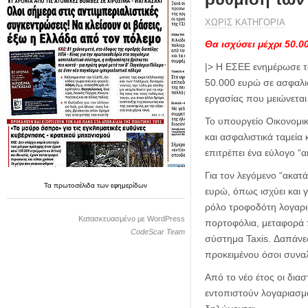
η
μ
ΧΩΡΊΣ ΚΑΤΗΓΟΡΊΑ
ε
ρ
Θα ισχύσει μέχρι 50.0
ί
|> Η ΕΣΕΕ ενημέρωσε το
δ
50.000 ευρώ σε ασφαλισ
α
εργασίας που μειώνετ
Το υπουργείο Οικονομικ
και ασφαλιστικά ταμεία
επιτρέπει ένα εύλογο “
Για τον λεγόμενο “ακατά
Τα
πρωτοσέλιδα
των
εφημερίδων
ευρώ, όπως ισχύει και 
ρόλο τροφοδότη λογαρια
Κατασκευασμένο με WordPress
πορτοφόλια, μεταφορά 
CodeScar Team
σύστημα Taxis. Δαπάνες
προκειμένου όσοι συνα
Από το νέο έτος οι δι
εντοπιστούν λογαριασμ