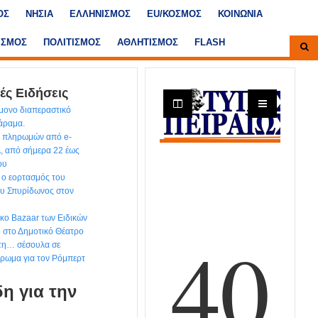
ΟΣ
ΝΗΣΙΑ
ΕΛΛΗΝΙΣΜΟΣ
ΕU/ΚΟΣΜΟΣ
ΚΟΙΝΩΝΙΑ
ΙΣΜΟΣ
ΠΟΛΙΤΙΣΜΟΣ
ΑΘΛΗΤΙΣΜΟΣ
FLASH
ές Ειδήσεις
ίμονο διαπεραστικό
χάραμα.
ων πληρωμών από e-
, από σήμερα 22 έως
ου
 ο εορτασμός του
ου Σπυρίδωνος στον
ικο Bazaar των Ειδικών
ο στο Δημοτικό Θέατρο
 τη… σέσουλα σε
έρωμα για τον Ρόμπερτ
η για την