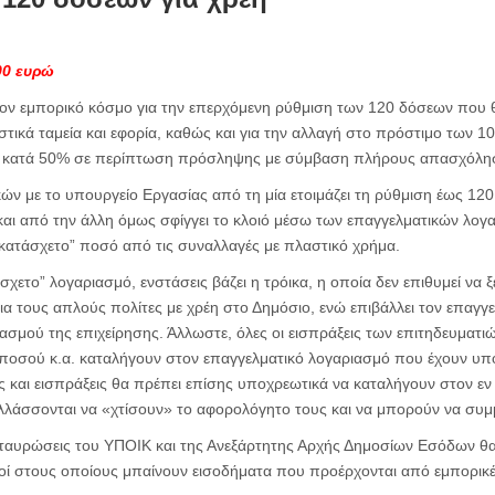
00 ευρώ
ν εμπορικό κόσμο για την επερχόμενη ρύθμιση των 120 δόσεων που θα 
τικά ταμεία και εφορία, καθώς και για την αλλαγή στο πρόστιμο των 
αι κατά 50% σε περίπτωση πρόσληψης με σύμβαση πλήρους απασχόλη
ών με το υπουργείο Εργασίας από τη μία ετοιμάζει τη ρύθμιση έως 120 
 και από την άλλη όμως σφίγγει το κλοιό μέσω των επαγγελματικών λογ
ακατάσχετο” ποσό από τις συναλλαγές με πλαστικό χρήμα.
σχετο” λογαριασμό, ενστάσεις βάζει η τρόικα, η οποία δεν επιθυμεί να 
για τους απλούς πολίτες με χρέη στο Δημόσιο, ενώ επιβάλλει τον επαγγ
σμού της επιχείρησης. Άλλωστε, όλες οι εισπράξεις των επιτηδευματιώ
ποσού κ.α. καταλήγουν στον επαγγελματικό λογαριασμό που έχουν υ
 και εισπράξεις θα πρέπει επίσης υποχρεωτικά να καταλήγουν στον ε
λλάσσονται να «χτίσουν» το αφορολόγητο τους και να μπορούν να συμ
ασταυρώσεις του ΥΠΟΙΚ και της Ανεξάρτητης Αρχής Δημοσίων Εσόδων θα
οί στους οποίους μπαίνουν εισοδήματα που προέρχονται από εμπορικέ