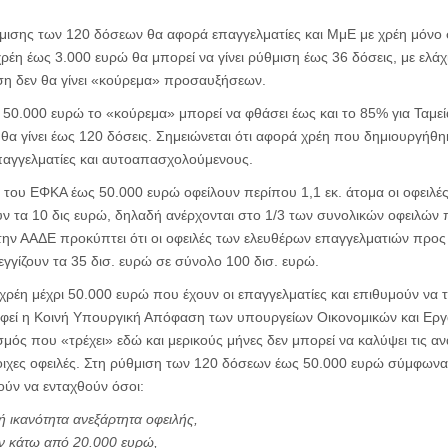
μισης των 120 δόσεων θα αφορά επαγγελματίες και ΜμΕ με χρέη μόνο σε
χρέη έως 3.000 ευρώ θα μπορεί να γίνει ρύθμιση έως 36 δόσεις, με ελά
ση δεν θα γίνει «κούρεμα» προσαυξήσεων.
 50.000 ευρώ το «κούρεμα» μπορεί να φθάσει έως και το 85% για Ταμεί
θα γίνει έως 120 δόσεις. Σημειώνεται ότι αφορά χρέη που δημιουργήθ
παγγελματίες και αυτοαπασχολούμενους.
 του ΕΦΚΑ έως 50.000 ευρώ οφείλουν περίπου 1,1 εκ. άτομα οι οφειλές
ν τα 10 δις ευρώ, δηλαδή ανέρχονται στο 1/3 των συνολικών οφειλών 
 την ΑΑΔΕ προκύπτει ότι οι οφειλές των ελευθέρων επαγγελματιών προς
γίζουν τα 35 δισ. ευρώ σε σύνολο 100 δισ. ευρώ.
ρέη μέχρι 50.000 ευρώ που έχουν οι επαγγελματίες και επιθυμούν να 
φεί η Κοινή Υπουργική Απόφαση των υπουργείων Οικονομικών και Εργ
μός που «τρέχει» εδώ και μερικούς μήνες δεν μπορεί να καλύψει τις α
οιχες οφειλές. Στη ρύθμιση των 120 δόσεων έως 50.000 ευρώ σύμφωνα 
ύν να ενταχθούν όσοι:
ή ικανότητα ανεξάρτητα οφειλής,
υν κάτω από 20.000 ευρώ,