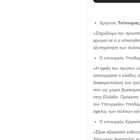
Χρήστος
Τσίτουρας
«
Στηρίζουμε την προσπ
αρωγοί σε ό,τι απαιτηθε
εξυπηρέτηση των πολιτ
Ο υπουργός Υποδομ
«
Η άφιξη του πρώτου υδ
λειτουργήσει ο κλάδος 
διαφοροποίηση των τρόπ
που ως χώρα βρισκόμαστ
στην Ελλάδα. Πρόκειται 
του Υπουργείου Υποδομ
όφελος των πολιτών και
Ο υπουργός Εργασία
«
Είμαι εξαιρετικά ενθο
Υπουργός Ανάπτυξης και