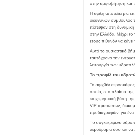
στην αμφισβήτηση και 
Η άφιξη αποτελεί μία ε
διευθύνων σύμβουλος τ
πίστεψαν στη δυναμική
στην Ελλάδα. Μέχρι το 
έτους πιθανόν να κάνει 
Αυτό το ουσιαστικό βήμ
ταυτόχρονα την ενεργοπ
λειτουργία των υδροπλά
Το προφίλ του υδροπ
Το αφιχθέν αεροσκάφος,
οποίο, στο πλαίσιο τη
επιχειρησιακή βάση τη
VIP προσώπων, διακομι
προδιαγραφών, για ένα
Τo συγκεκριμένο υδροπ
αεροδρόμια όσο και να 