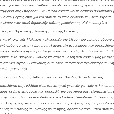
ο μεταφορών. Η εταιρία Hellenic Sea
p
lanes έφερε σήμερα το πρώτο υδρ
τεμβρίου στις Σποράδες. Ενώ άμεσα έρχεται και το δεύτερο υδροπλάνο γι
 θα έχει μεγάλη επιτυχία και όταν με το καλό ξεκινήσει την λειτουργία το
 γίνουν ένας πολύ δημοφιλής τρόπος μετακίνησης. Καλή επιτυχία!
».
λίας και Νησιωτικής Πολιτικής Ιωάννης
Παππάς
:
ς και Νησιωτικής Πολιτικής καλωσορίζει την έλευση του πρώτου υδροπλ
ντικό ορόσημο για τη χώρα μας. Η ανάπτυξη του κλάδου των υδροπλάνων
αστική επενδυτική πρωτοβουλία με πολλαπλά οφέλη. Τα υδροπλάνα θα β
άθμιση των μεταφορών καθώς και στην σύνδεση των νησιών μας με την η
ανατολικό Αιγαίο. Η επένδυση αυτή είναι θα αναδείξει περισσότερο την ν
στικό προϊόν της
».
νων σύμβουλος της Hellenic Seaplanes, Νικόλας
Χαραλάμπους
:
ροπλάνου στην Ελλάδα είναι ένα ιστορικό γεγονός για εμάς αλλά και τ
εισμένοι ότι η λειτουργία των υδροπλάνων στη χώρα μας, εξυπηρετεί με 
ύ φυσικού πλούτου που διαθέτει και η Hellenic Seaplanes θα δημιουργή
ύ. Στόχος μας είναι να προσφέρουμε στους επιβάτες μας μια μοναδική εμ
μιση της εθνικής τουριστικής ταυτότητας, δραστηριοποιούμενοι στον κ