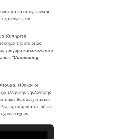
ικανότητα να απογειώνεται
 τις ανάγκες του
να εξυπηρετεί
πόκτημα της εταιρείας
ας γρήγορα και εύκολα από
lanes,
“
Connecting
ίτουρα
, τέθηκαν οι
ροχιά ελληνικής νηολόγησης
οπορίας θα συνεχιστεί και
λες τις απαραίτητες άδειες
α χρόνια έχουν