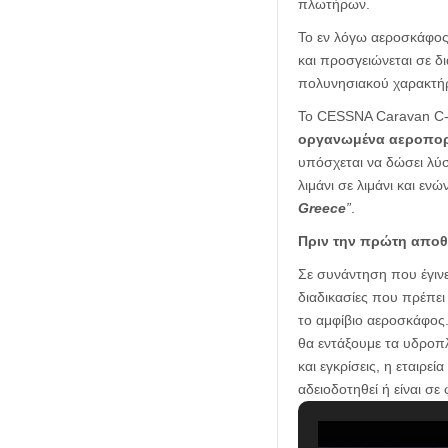
πλωτήρων.
Το εν λόγω αεροσκάφος 
και προσγειώνεται σε δι
πολυνησιακού χαρακτήρ
Το CESSNA Caravan C-
οργανωμένα αεροπορ
υπόσχεται να δώσει λύ
λιμάνι σε λιμάνι και ε
Greece
”
.
Πριν την πρώτη απ
Σε συνάντηση που έγινε
διαδικασίες που πρέπει
το αμφίβιο αεροσκάφος.
θα εντάξουμε τα υδροπλ
και εγκρίσεις, η εταιρε
αδειοδοτηθεί ή είναι σ