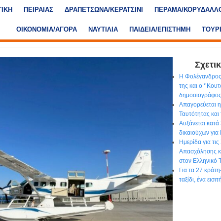
ΤΙΚΗ
ΠΕΙΡΑΙΑΣ
ΔΡΑΠΕΤΣΩΝΑ/ΚΕΡΑΤΣΙΝΙ
ΠΕΡΑΜΑ/ΚΟΡΥΔΑΛΛ
ΟΙΚΟΝΟΜΙΑ/ΑΓΟΡΑ
ΝΑΥΤΙΛΙΑ
ΠΑΙΔΕΙΑ/ΕΠΙΣΤΗΜΗ
ΤΟΥΡ
Σχετικ
Η Φολέγανδρος
της και ο ‘’Κου
δημοσιογράφο
Απαγορεύεται η
Ταυτότητας και
Αυξάνεται κατά
δικαιούχων για
Ημερίδα για τις
Απασχόλησης κα
στον Ελληνικό 
Για τα 27 κράτη
ταξίδι, ένα εισ