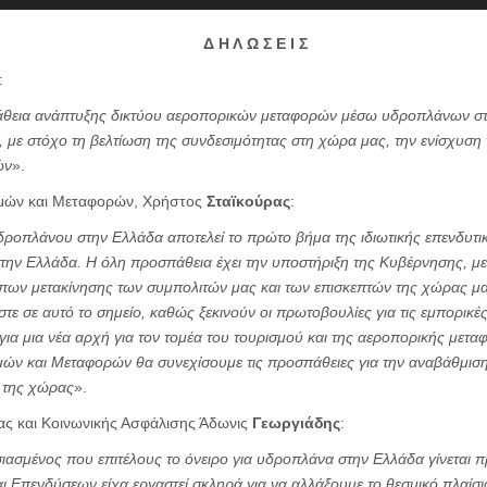
Δ Η Λ Ω Σ Ε Ι Σ
:
άθεια ανάπτυξης δικτύου αεροπορικών μεταφορών μέσω υδροπλάνων στ
ί, με στόχο τη βελτίωση της συνδεσιμότητας στη χώρα μας, την ενίσχυση 
ών
».
ών και Μεταφορών, Χρήστος
Σταϊκούρας
:
ροπλάνου στην Ελλάδα αποτελεί το πρώτο βήμα της ιδιωτικής επενδυτι
στην Ελλάδα. Η όλη προσπάθεια έχει την υποστήριξη της Κυβέρνησης, με 
ων μετακίνησης των συμπολιτών μας και των επισκεπτών της χώρας μας
ε σε αυτό το σημείο, καθώς ξεκινούν οι πρωτοβουλίες για τις εμπορικέ
για μια νέα αρχή για τον τομέα του τουρισμού και της αεροπορικής μετα
ών και Μεταφορών θα συνεχίσουμε τις προσπάθειες για την αναβάθμισ
 της χώρας
».
ς και Κοινωνικής Ασφάλισης Άδωνις
Γεωργιάδης
:
υσιασμένος που επιτέλους το όνειρο για υδροπλάνα στην Ελλάδα γίνεται 
 Επενδύσεων είχα εργαστεί σκληρά για να αλλάξουμε το θεσμικό πλαίσι