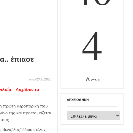
α.. έπιασε
στις 02/08/2023
λοΐα – Αρχίζουν τα
ΑΡΧΕΙΟΘΉΚΗ
ι η πρώτη αεροπορική που
άνο της και προετοιμάζεται
Αρχειοθήκη
τους.
 Βενιζέλος’’ έδωσε τέλος