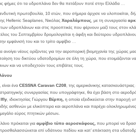
τις φήμες ότι τα υδροπλάνα δεν θα πετάξουν ποτέ στην Ελλάδα …
πενδυτική πρωτοβουλία, 10 ετών, που σήμερα άρχισε να υλοποιείται, δ
ης Hellenic Seaplanes, Νικόλας
Χαραλάμπους
, με τη συνεργασία
αρκ
 των υδροπλάνων και στις προοπτικές που φέρνουν μαζί τους στον κλ
τέλος του Σεπτεμβρίου δρομολογείται η άφιξη και δεύτερου υδροπλάνου
την εμφάνισή του και το τρίτο αμφίβιο …
α ανοίγει νέους ορίζοντες για την αεροπορική βιομηχανία της χώρας μα
οίηση του δικτύου υδατοδρομίων σε όλη τη χώρα, που ετοιμάζονται ν
νων και να υποδεχτούν τους επιβάτες τους.
λάνου
 είναι ένα
CESSNA
Caravan
C
208
, της αμερικάνικης κατασκευάστριας
ς στρατηγικής συνεργασίας που υπογράφτηκε, θα έχει βάση στο αεροδρ
ς
Ifly
, ιδιοκτησίας Γιώργου
Βέρπη,
η οποία εξειδικεύεται στην παροχή 
δής ασθενών με ελικόπτερα και αεροπλάνα και παρέχει ολοκληρωμένε
 μεγάλο εύρος πτητικών μέσων
.
λάνο πρόκειται για
αμφίβιο τύπο αεροσκάφους,
που μπορεί να δραστ
προσθαλασσώνεται επί υδάτινου πεδίου και κατ’ επέκταση στα υδατοδρ