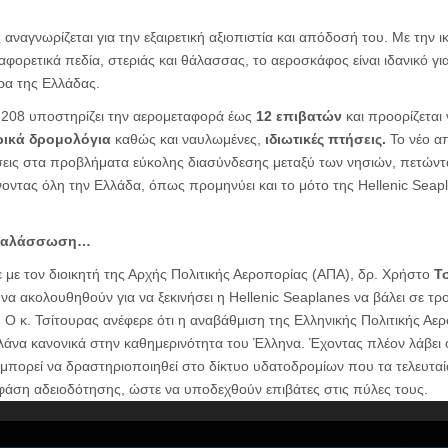
αναγνωρίζεται για την εξαιρετική αξιοπιστία και απόδοσή του. Με την 
αφορετικά πεδία, στεριάς και θάλασσας, το αεροσκάφος είναι ιδανικό για
α της Ελλάδας.
208 υποστηρίζει την αερομεταφορά έως
12 επιβατών
και προορίζεται 
ικά δρομολόγια
καθώς και ναυλωμένες,
ιδιωτικές πτήσεις.
Το νέο α
σεις στα προβλήματα εύκολης διασύνδεσης μεταξύ των νησιών, πετώντ
νώνοντας όλη την Ελλάδα, όπως προμηνύει και το μότο της Hellenic Seap
οθαλάσσωση…
 με τον διοικητή της Αρχής Πολιτικής Αεροπορίας (ΑΠΑ), δρ. Χρήστο
Τσ
 να ακολουθηθούν για να ξεκινήσει η Hellenic Seaplanes να βάλει σε τ
 Ο κ. Τσίτουρας ανέφερε ότι η αναβάθμιση της Ελληνικής Πολιτικής Αερ
άνα κανονικά στην καθημερινότητα του Έλληνα. Έχοντας πλέον λάβει ό
ία μπορεί να δραστηριοποιηθεί στο δίκτυο υδατοδρομίων που τα τελευταί
ε φάση αδειοδότησης, ώστε να υποδεχθούν επιβάτες στις πύλες τους.