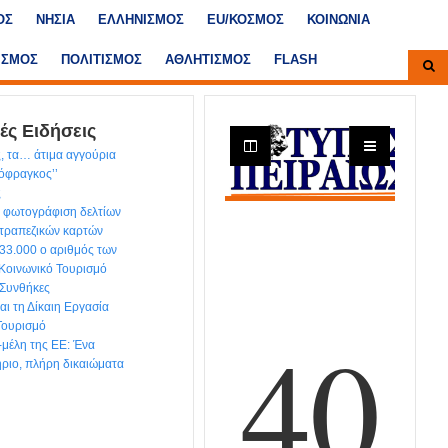
ΟΣ
ΝΗΣΙΑ
ΕΛΛΗΝΙΣΜΟΣ
ΕU/ΚΟΣΜΟΣ
ΚΟΙΝΩΝΙΑ
ΙΣΜΟΣ
ΠΟΛΙΤΙΣΜΟΣ
ΑΘΛΗΤΙΣΜΟΣ
FLASH
ές Ειδήσεις
, τα… άτιμα αγγούρια
τόφραγκος’’
ς
 φωτογράφιση δελτίων
 τραπεζικών καρτών
 33.000 ο αριθμός των
 Κοινωνικό Τουρισμό
 Συνθήκες
ι τη Δίκαιη Εργασία
Τουρισμό
-μέλη της ΕΕ: Ένα
ιτήριο, πλήρη δικαιώματα