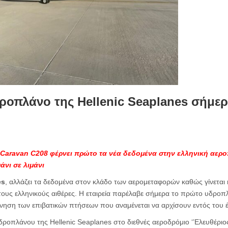
οπλάνο της Hellenic Seaplanes σήμερ
aravan C208 φέρνει πρώτο τα νέα δεδομένα στην ελληνική αεροπ
νι σε λιμάνι
es
, αλλάζει τα δεδομένα στον κλάδο των αερομεταφορών καθώς γίνετα
ους ελληνικούς αιθέρες. Η εταιρεία παρέλαβε σήμερα το πρώτο υδροπλ
νηση των επιβατικών πτήσεων που αναμένεται να αρχίσουν εντός του έ
δροπλάνου της Hellenic Seaplanes στο διεθνές αεροδρόμιο ‘’Ελευθέριος