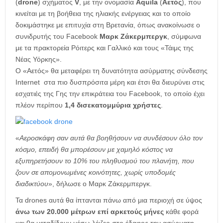
(
drone
) σχήματος
V
, με την ονομασία
Aquila
(
Αετός
), που
κινείται με τη βοήθεια της ηλιακής ενέργειας και το οποίο
δοκιμάστηκε με επιτυχία στη Βρετανία, όπως ανακοίνωσε ο
συνιδρυτής του Facebook
Μαρκ Ζάκερμπεργκ
, σύμφωνα
με τα πρακτορεία Ρόιτερς και Γαλλικό και τους «Τάιμς της
Νέας Υόρκης».
Ο «Αετός» θα μεταφέρει τη δυνατότητα ασύρματης σύνδεσης
Internet στα πιο δυσπρόσιτα μέρη και έτσι θα διευρύνει στις
εσχατιές της Γης την επικράτεια του Facebook, το οποίο έχει
πλέον περίπου
1,4 δισεκατομμύρια χρήστες
.
«
Αεροσκάφη σαν αυτά θα βοηθήσουν να συνδέσουν όλο τον
κόσμο, επειδή θα μπορέσουν με χαμηλό κόστος να
εξυπηρετήσουν το 10% του πληθυσμού του πλανήτη, που
ζουν σε απομονωμένες κοινότητες, χωρίς υποδομές
διαδικτύου
», δήλωσε ο Μαρκ Ζάκερμπεργκ.
Τα drones αυτά θα ίπτανται πάνω από μια περιοχή σε ύψος
άνω των 20.000 μέτρων επί αρκετούς μήνες
κάθε φορά