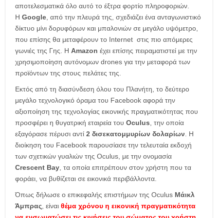
αποτελεσματικά όλο αυτό το έξτρα φορτίο πληροφοριών.
Η
Google
, από την πλευρά της, σχεδιάζει ένα ανταγωνιστικό
δίκτυο μίνι δορυφόρων και μπαλονιών σε μεγάλο υψόμετρο,
που επίσης θα μεταφέρουν το Internet στις πιο απόμερες
γωνιές της Γης. Η
Amazon
έχει επίσης πειραματιστεί με την
χρησιμοποίηση αυτόνομων drones για την μεταφορά των
προϊόντων της στους πελάτες της.
Εκτός από τη διασύνδεση όλου του Πλανήτη, το δεύτερο
μεγάλο τεχνολογικό όραμα του Facebook αφορά την
αξιοποίηση της τεχνολογίας εικονικής πραγματικότητας που
προσφέρει η θυγατρική εταιρεία του
Oculus
, την οποία
εξαγόρασε πέρυσι αντί
2 δισεκατομμυρίων δολαρίων
. Η
διοίκηση του Facebook παρουσίασε την τελευταία εκδοχή
των σχετικών γυαλιών της Oculus, με την ονομασία
Crescent Bay
, τα οποία επιτρέπουν στον χρήστη που τα
φοράει, να βυθίζεται σε εικονικά περιβάλλοντα.
Όπως δήλωσε ο επικεφαλής επιστήμων της Oculus
Μάικλ
Άμπρας
, είναι
θέμα χρόνου η εικονική πραγματικότητα
να ενσωματώσει τις κινήσεις του σώματος του χρήστη
,