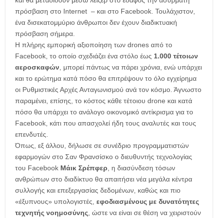
και θα μεταδίδουν μέσω λέιζερ στο έδαφος την ασύρματη
πρόσβαση στο Internet – και στο Facebook. Τουλάχιστον,
ένα δισεκατομμύριο άνθρωποι δεν έχουν διαδικτυακή
πρόσβαση σήμερα.
Η πλήρης εμπορική αξιοποίηση των drones από το
Facebook, το οποίο σχεδιάζει ένα στόλο έως
1.000 τέτοιων
αεροσκαφών
, μπορεί πάντως να πάρει χρόνια, ενώ υπάρχει
και το ερώτημα κατά πόσο θα επιτρέψουν το όλο εγχείρημα
οι Ρυθμιστικές Αρχές Ανταγωνισμού ανά τον κόσμο. Άγνωστο
παραμένει, επίσης, το κόστος κάθε τέτοιου drone και κατά
πόσο θα υπάρχει το ανάλογο οικονομικό αντίκρισμα για το
Facebook, κάτι που απασχολεί ήδη τους αναλυτές και τους
επενδυτές.
Όπως, εξ άλλου, δήλωσε σε συνέδριο προγραμματιστών
εφαρμογών στο Σαν Φρανσίσκο ο διευθυντής τεχνολογίας
του Facebook
Μάικ Σρέπφερ
, η διασύνδεση τόσων
ανθρώπων στο διαδίκτυο θα απαιτήσει νέα μεγάλα κέντρα
συλλογής και επεξεργασίας δεδομένων, καθώς και πιο
«έξυπνους» υπολογιστές,
εφοδιασμένους με δυνατότητες
τεχνητής νοημοσύνης
, ώστε να είναι σε θέση να χειριστούν