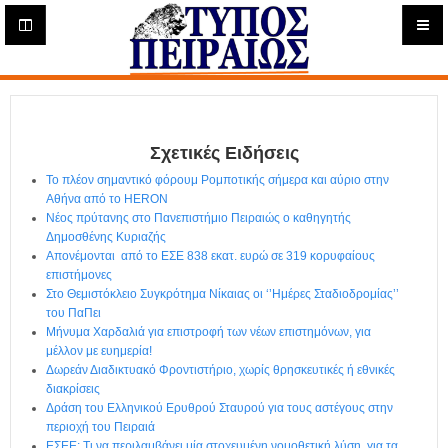
Η
μ
ε
Τύπος
ρ
ή
Πειραιώς - Ενημέρωση
σ
ι
Σχετικές Ειδήσεις
α
Δ
Το πλέον σημαντικό φόρουμ Ρομποτικής σήμερα και αύριο στην
ι
Αθήνα από το HERON
α
Νέος πρύτανης στο Πανεπιστήμιο Πειραιώς ο καθηγητής
δ
Δημοσθένης Κυριαζής
Απονέμονται από το ΕΣΕ 838 εκατ. ευρώ σε 319 κορυφαίους
ι
επιστήμονες
κ
Στο Θεμιστόκλειο Συγκρότημα Νίκαιας οι ‘’Ημέρες Σταδιοδρομίας’’
τ
του ΠαΠει
υ
Μήνυμα Χαρδαλιά για επιστροφή των νέων επιστημόνων, για
α
μέλλον με ευημερία!
κ
Δωρεάν Διαδικτυακό Φροντιστήριο, χωρίς θρησκευτικές ή εθνικές
ή
διακρίσεις
Ε
Δράση του Ελληνικού Ερυθρού Σταυρού για τους αστέγους στην
φ
περιοχή του Πειραιά
ΕΣΕΕ: Τι να περιλαμβάνει μία στοχευμένη νομοθετική λύση, για τα