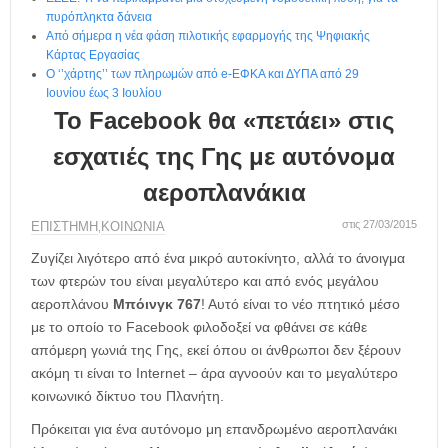
η
πυρόπληκτα δάνεια
μ
Από σήμερα η νέα φάση πιλοτικής εφαρμογής της Ψηφιακής
ε
Κάρτας Εργασίας
ρ
Ο ‘’χάρτης’’ των πληρωμών από e-ΕΦΚΑ και ΔΥΠΑ από 29
ί
Ιουνίου έως 3 Ιουλίου
δ
Το Facebook θα «πετάει» στις
α
εσχατιές της Γης με αυτόνομα
αεροπλανάκια
στις 27/03/2015
ΕΠΙΣΤΗΜΗ
ΚΟΙΝΩΝΙΑ
,
Ζυγίζει λιγότερο από ένα μικρό αυτοκίνητο, αλλά το άνοιγμα
των φτερών του είναι μεγαλύτερο και από ενός μεγάλου
αεροπλάνου
Μπόινγκ 767
! Αυτό είναι το νέο πτητικό μέσο
με το οποίο το Facebook φιλοδοξεί να φθάνει σε κάθε
απόμερη γωνιά της Γης, εκεί όπου οι άνθρωποι δεν ξέρουν
ακόμη τι είναι το Internet – άρα αγνοούν και το μεγαλύτερο
κοινωνικό δίκτυο του Πλανήτη.
Πρόκειται για ένα αυτόνομο μη επανδρωμένο αεροπλανάκι